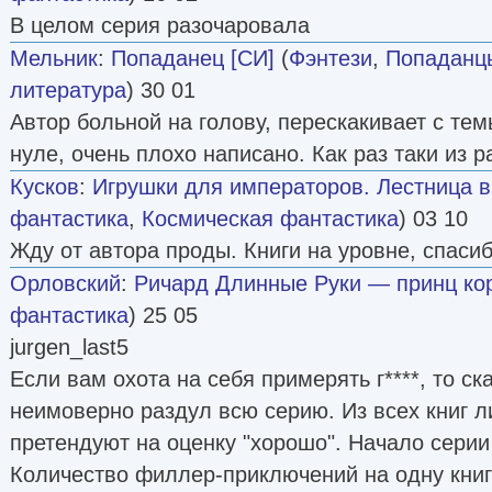
В целом серия разочаровала
Мельник
:
Попаданец [СИ]
(
Фэнтези
,
Попаданц
литература
) 30 01
Автор больной на голову, перескакивает с тем
нуле, очень плохо написано. Как раз таки из 
Кусков
:
Игрушки для императоров. Лестница в н
фантастика
,
Космическая фантастика
) 03 10
Жду от автора проды. Книги на уровне, спасиб
Орловский
:
Ричард Длинные Руки — принц кор
фантастика
) 25 05
jurgen_last5
Если вам охота на себя примерять г****, то с
неимоверно раздул всю серию. Из всех книг 
претендуют на оценку "хорошо". Начало серии
Количество филлер-приключений на одну книг