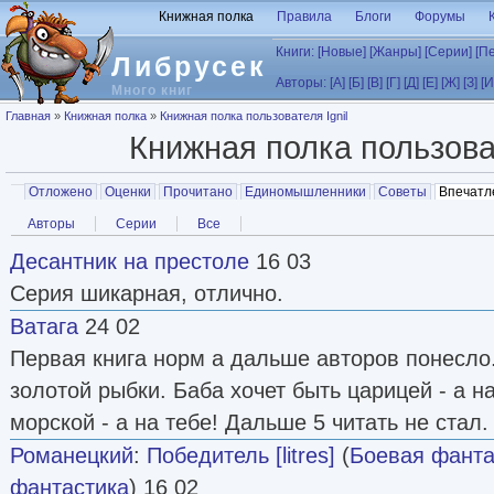
Перейти к основному содержанию
Книжная полка
Правила
Блоги
Форумы
Книги:
[Новые]
[Жанры]
[Серии]
[П
Либрусек
Авторы:
[А]
[Б]
[В]
[Г]
[Д]
[Е]
[Ж]
[З]
[И
Много книг
Вы здесь
Главная
»
Книжная полка
»
Книжная полка пользователя Ignil
Книжная полка пользов
Главные вкладки
Отложено
Оценки
Прочитано
Единомышленники
Советы
Впечатл
Вторичные вкладки
Авторы
Серии
Все
Десантник на престоле
16 03
Cерия шикарная, отлично.
Ватага
24 02
Первая книга норм а дальше авторов понесло.
золотой рыбки. Баба хочет быть царицей - а н
морской - а на тебе! Дальше 5 читать не стал.
Романецкий
:
Победитель [litres]
(
Боевая фанта
фантастика
) 16 02