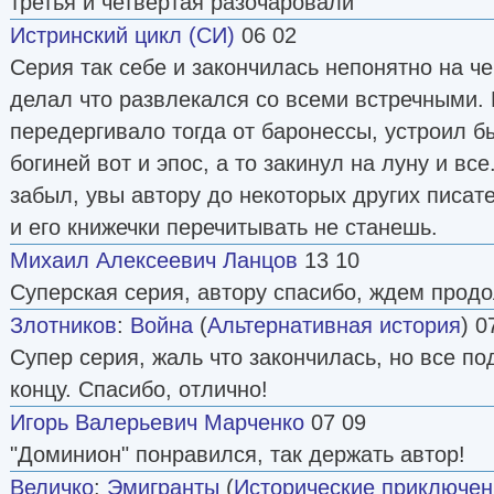
третья и четвертая разочаровали
Истринский цикл (СИ)
06 02
Серия так себе и закончилась непонятно на че
делал что развлекался со всеми встречными. Н
передергивало тогда от баронессы, устроил б
богиней вот и эпос, а то закинул на луну и все
забыл, увы автору до некоторых других писат
и его книжечки перечитывать не станешь.
Михаил Алексеевич Ланцов
13 10
Суперская серия, автору спасибо, ждем прод
Злотников
:
Война
(
Альтернативная история
) 0
Супер серия, жаль что закончилась, но все п
концу. Спасибо, отлично!
Игорь Валерьевич Марченко
07 09
"Доминион" понравился, так держать автор!
Величко
:
Эмигранты
(
Исторические приключен