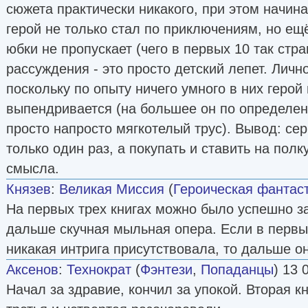
сюжета практически никакого, при этом начина
герой не только стал по приключениям, но ещ
юбки не пропускает (чего в первых 10 так стра
рассуждения - это просто детский лепет. Личн
поскольку по опыту ничего умного в них герой 
выпендривается (на большее он по определени
просто напросто мягкотелый трус). Вывод: сер
только один раз, а покупать и ставить на полк
смысла.
Князев
:
Великая Миссия
(
Героическая фантас
На первых трех книгах можно было успешно за
дальше скучная мыльная опера. Если в первых
никакая интрига присутствовала, то дальше он
Аксенов
:
Технократ
(
Фэнтези
,
Попаданцы
) 13 
Начал за здравие, кончил за упокой. Вторая 