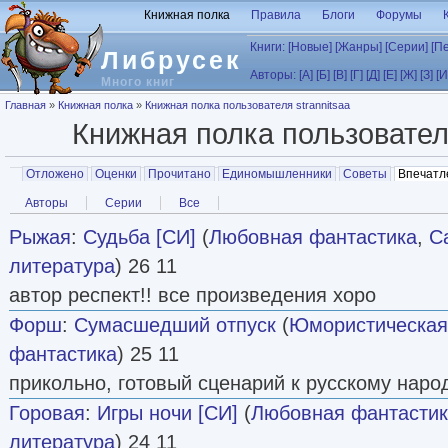
Перейти к основному содержанию
Книжная полка
Правила
Блоги
Форумы
Книги:
[Новые]
[Жанры]
[Серии]
[П
Либрусек
Авторы:
[А]
[Б]
[В]
[Г]
[Д]
[Е]
[Ж]
[З]
[И
Много книг
Вы здесь
Главная
»
Книжная полка
»
Книжная полка пользователя strannitsaa
Книжная полка пользовате
Главные вкладки
Отложено
Оценки
Прочитано
Единомышленники
Советы
Впечатл
Вторичные вкладки
Авторы
Серии
Все
Рыжая
:
Судьба [СИ]
(
Любовная фантастика
,
С
литература
) 26 11
автор респект!! все произведения хоро
Форш
:
Сумасшедший отпуск
(
Юмористическая
фантастика
) 25 11
прикольно, готовый сценарий к русскому нар
Горовая
:
Игры ночи [СИ]
(
Любовная фантасти
литература
) 24 11