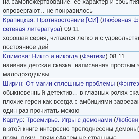
на самопожертвование, её характер и события
опровергают... не понравилось
Крапицкая
:
Противостояние [СИ]
(
Любовная ф
сетевая литература
) 09 11
хорошая серия, читается легко и с удовольств
постоянное дей
Климова
:
Никто и никогда
(
Фэнтези
) 08 11
наивная детская сказка, написанная простым
малодоходчивы
Ширин
:
От магии сплошные проблемы
(
Фэнте
обыкновенный детектив... в главных ролях ск
плохие герои как всегда с амбициями завоеван
один раз прочитать можно
Картур
:
Троемирье. Игры с демонами
(
Любовн
в этой книге интересно преподнесены демоны)
прям, прям, прям сАвсем не страшные