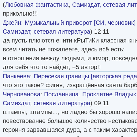
(
Любовная фантастика
,
Самиздат, сетевая ли
прикольно!!!
Джейн
:
Музыкальный приворот [СИ, черновик]
Самиздат, сетевая литература
) 12 11
да пусть плюются енити кРыТиКи классная кни
всем читать не пожалеете, здесь всё есть:
и отношения между людьми, и юмор, повседне
для себя что то найдёт, +5 автор!!
Панкеева
:
Пересекая границы [авторская реда
что это такое? фигня, извращённая санта барб
Чернованова
:
Посланница. Проклятие Владык
Самиздат, сетевая литература
) 09 11
штампы, штампы..., но ладно бы хорошо напис
повествование большое количество нестыковок 
героиня зарвавшаяся дура, а с таким характ