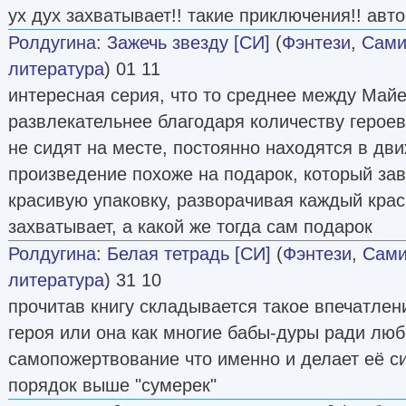
ух дух захватывает!! такие приключения!! авт
Ролдугина
:
Зажечь звезду [СИ]
(
Фэнтези
,
Сами
литература
) 01 11
интересная серия, что то среднее между Майе
развлекательнее благодаря количеству героев
не сидят на месте, постоянно находятся в дви
произведение похоже на подарок, который за
красивую упаковку, разворачивая каждый кра
захватывает, а какой же тогда сам подарок
Ролдугина
:
Белая тетрадь [СИ]
(
Фэнтези
,
Сами
литература
) 31 10
прочитав книгу складывается такое впечатлен
героя или она как многие бабы-дуры ради люб
самопожертвование что именно и делает её сил
порядок выше "сумерек"