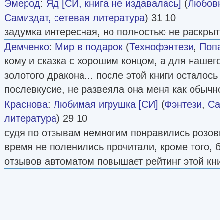
Эмерод
:
Яд [СИ, книга не издавалась]
(
Любовн
Самиздат, сетевая литература
) 31 10
задумка интересная, но полностью не раскры
Демченко
:
Мир в подарок
(
Технофэнтези
,
Поп
кому и сказка с хорошим концом, а для нашего
золотого дракона... после этой книги осталось
послевкусие, не развеяла она меня как обычн
Краснова
:
Любимая игрушка [СИ]
(
Фэнтези
,
Са
литература
) 29 10
судя по отзывам немногим понравились розов
время не поленились прочитали, кроме того, 
отзывов автоматом повышает рейтинг этой книг