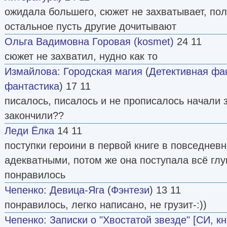
ожидала большего, сюжет не захватывает, пол
остальное пусть другие дочитывают
Ольга Вадимовна Горовая (kosmet)
24 11
сюжет не захватил, нудно как то
Измайлова
:
Городская магия
(
Детективная фа
фантастика
) 17 11
писалось, писалось и не прописалось начали з
закончили??
Леди Ёлка
14 11
поступки героини в первой книге в повседнев
адекватными, потом же она поступала всё глуп
понравилось
Чепенко
:
Девица-Яга
(
Фэнтези
) 13 11
понравилось, легко написано, не грузит-:))
Чепенко
:
Записки о "Хвостатой звезде" [СИ, к