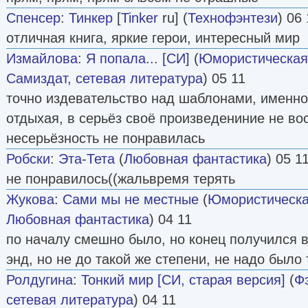
Спенсер
:
Тинкер
[
Tinker
ru] (
Технофэнтези
) 06
отличная книга, яркие герои, интересный мир
Измайлова
:
Я попала... [СИ]
(
Юмористическая
Самиздат, сетевая литература
) 05 11
точно издевательство над шаблонами, именно 
отдыхая, в серьёз своё произведениние не во
несерьёзность не понравилась
Робски
:
Эта-Тета
(
Любовная фантастика
) 05 1
не понравилось((жальвремя терять
Жукова
:
Сами мы не местные
(
Юмористическа
Любовная фантастика
) 04 11
по началу смешно было, но конец получился 
энд, но не до такой же степени, не надо было
Ролдугина
:
Тонкий мир [СИ, старая версия]
(
Ф
сетевая литература
) 04 11