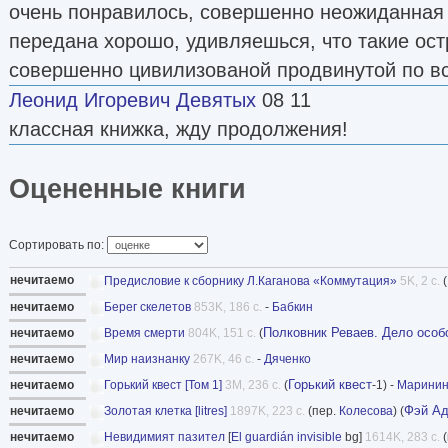
очень понравилось, совершенно неожиданная 
передана хорошо, удивляешься, что такие ос
совершенно цивилизованой продвинутой по вс
Леонид Игоревич Девятых
08 11
классная книжка, жду продолжения!
Оцененные книги
Сортировать по:
нечитаемо
Предисловие к сборнику Л.Каганова «Коммутация»
5K, 2 с.
(
нечитаемо
Берег скелетов
853K, 186 с.
-
Бабкин
Полковник Реваев. Дело особ
нечитаемо
Время смерти
804K, 151 с.
(
нечитаемо
Мир наизнанку
267K, 46 с.
-
Дяченко
Горький квест
нечитаемо
Горький квест [Том 1]
3M, 236 с.
(
-1) -
Марини
Фэй А
нечитаемо
Золотая клетка [litres]
1897K, 223 с.
(пер.
Колесова
) (
нечитаемо
Невидимият пазител
[
El guardián invisible
bg]
1614K, 283 с.
(