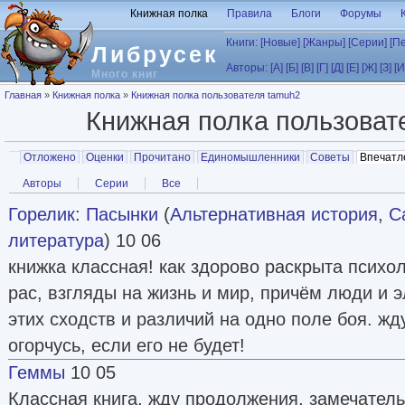
Перейти к основному содержанию
Книжная полка
Правила
Блоги
Форумы
Книги:
[Новые]
[Жанры]
[Серии]
[П
Либрусек
Авторы:
[А]
[Б]
[В]
[Г]
[Д]
[Е]
[Ж]
[З]
[И
Много книг
Вы здесь
Главная
»
Книжная полка
»
Книжная полка пользователя tamuh2
Книжная полка пользова
Главные вкладки
Отложено
Оценки
Прочитано
Единомышленники
Советы
Впечатл
Вторичные вкладки
Авторы
Серии
Все
Горелик
:
Пасынки
(
Альтернативная история
,
С
литература
) 10 06
книжка классная! как здорово раскрыта психо
рас, взгляды на жизнь и мир, причём люди и 
этих сходств и различий на одно поле боя. ж
огорчусь, если его не будет!
Геммы
10 05
Классная книга, жду продолжения, замечател