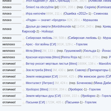
Алексей Леон
плохо
Угол падения [= Эра Стрельца]
919K, 380 с.
(
Komisarz
плохо
Śmierć na obczyźnie
[pl]
630K, 208 с.
(пер.
Cegieła
) (
Ошибка «2012»
плохо
Игра нипочём
889K, 211 с.
(
-1) -
Семенова
плохо
«Радж» — значит «бродяга»
82K, 20 с.
-
Мурашова
Друзья до смерти
[
Mordsfreunde
ru]
1145K, 243 с.
(пер.
Крив
плохо
Кирххоф
-2) -
Нойхаус
Сибирская любовь
плохо
Сибирская любовь
2M, 508 с.
(
-1) -
Мура
неплохо
Арес - бог войны [СИ]
301K, 129 с.
-
Горелик
Хюльда
неплохо
Мгла [litres]
2M, 133 с.
(пер.
Грушевский
) (
-1) -
Йонас
неплохо
Красная королева [litres]
[
Reina Roja
ru]
1646K, 273 с.
(пер.
отлично!
Ветер уносит мертвые листья [litres]
1606K, 138 с.
-
Манойл
Препараторы
отлично!
Зов ястреба [litres]
3M, 430 с.
(илл.
Савояр
) (
-1
Не женское дело (СИ
отлично!
Земля неведомая [СИ]
1044K, 425 с.
(
Мина Даби
отлично!
Менталист [Литрес]
3M, 424 с.
(пер.
Боченкова
) (
Уроборос
отлично!
Уроборос [litres]
2030K, 204 с.
(
-1) -
Горелик
Уроборос
отлично!
Земля мёртвых душ [СИ]
1336K, 222 с.
(
-2) -
Горел
Пасынки
отлично!
Пасынки [СИ]
1723K, 405 с.
(
-1) -
Горелик