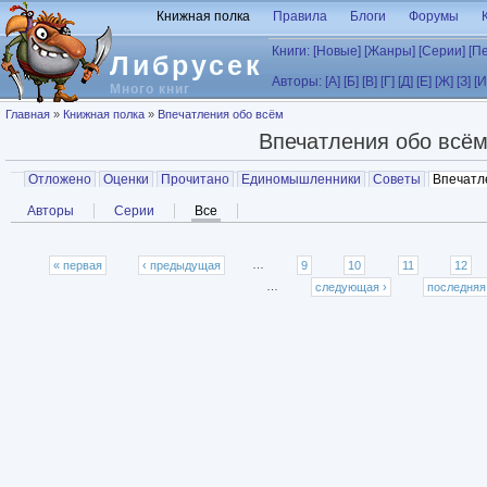
Перейти к основному содержанию
Книжная полка
Правила
Блоги
Форумы
Книги:
[Новые]
[Жанры]
[Серии]
[П
Либрусек
Авторы:
[А]
[Б]
[В]
[Г]
[Д]
[Е]
[Ж]
[З]
[И
Много книг
Вы здесь
Главная
»
Книжная полка
»
Впечатления обо всём
Впечатления обо всё
Главные вкладки
Отложено
Оценки
Прочитано
Единомышленники
Советы
Впечатл
Вторичные вкладки
Авторы
Серии
Все
(активная вкладка)
Страницы
« первая
‹ предыдущая
…
9
10
11
12
…
следующая ›
последняя