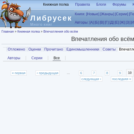
Перейти к основному содержанию
Книжная полка
Правила
Блоги
Форумы
Книги:
[Новые]
[Жанры]
[Серии]
[П
Либрусек
Авторы:
[А]
[Б]
[В]
[Г]
[Д]
[Е]
[Ж]
[З]
[И
Много книг
Вы здесь
Главная
»
Книжная полка
»
Впечатления обо всём
Впечатления обо всё
Главные вкладки
Отложено
Оценки
Прочитано
Единомышленники
Советы
Впечатл
Вторичные вкладки
Авторы
Серии
Все
(активная вкладка)
Страницы
« первая
‹ предыдущая
…
6
7
8
9
10
следующая ›
последняя »