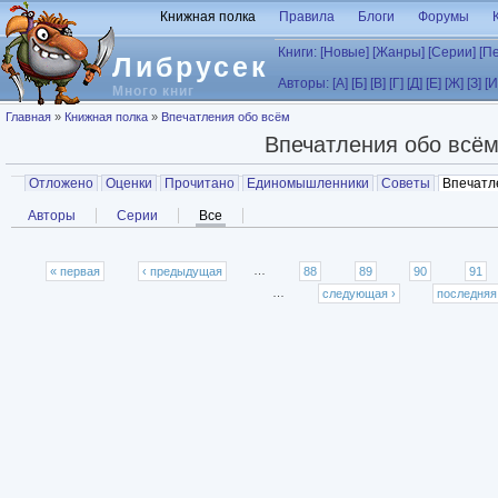
Перейти к основному содержанию
Книжная полка
Правила
Блоги
Форумы
Книги:
[Новые]
[Жанры]
[Серии]
[П
Либрусек
Авторы:
[А]
[Б]
[В]
[Г]
[Д]
[Е]
[Ж]
[З]
[И
Много книг
Вы здесь
Главная
»
Книжная полка
»
Впечатления обо всём
Впечатления обо всё
Главные вкладки
Отложено
Оценки
Прочитано
Единомышленники
Советы
Впечатл
Вторичные вкладки
Авторы
Серии
Все
(активная вкладка)
Страницы
« первая
‹ предыдущая
…
88
89
90
91
…
следующая ›
последняя