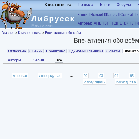
Перейти к основному содержанию
Книжная полка
Правила
Блоги
Форумы
Книги:
[Новые]
[Жанры]
[Серии]
[П
Либрусек
Авторы:
[А]
[Б]
[В]
[Г]
[Д]
[Е]
[Ж]
[З]
[И
Много книг
Вы здесь
Главная
»
Книжная полка
»
Впечатления обо всём
Впечатления обо всё
Главные вкладки
Отложено
Оценки
Прочитано
Единомышленники
Советы
Впечатл
Вторичные вкладки
Авторы
Серии
Все
(активная вкладка)
Страницы
« первая
‹ предыдущая
…
92
93
94
95
следующая ›
последняя »