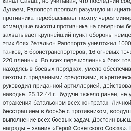
канал Саваш, но учитывая, что последний сое
Дунаем, Рапопорт проявил разумную инициати
противника перебрасывает пехоту через минир
командные высоты противника на северном бе
захватывает крупнейший пункт обороны немц
этих боях батальон Рапопорта уничтожил 1000
танков, 8 бронетранспортеров, 16 огневых точ
220 пленных. Во всех перечисленных боях тов
находясь в боевых порядках, умело обеспечи
пехоты с приданными средствами, в критичес
руководил приданной артиллерией, действов
наводке. 25.12.44 г., будучи тяжело ранен, не
отражения батальоном всех контратак. Личной
бесстрашием в борьбе с противником, воодуш
выполнение всех боевых задач. Достоин выс
награды – звания «Герой Советского Союза».