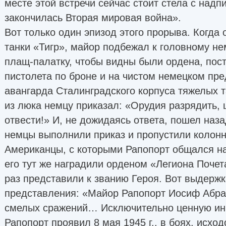
месте этой встречи сейчас стоит стела с надп
закончилась Вторая мировая война».
Вот только один эпизод этого прорыва. Когда 
танки «Тигр», майор подбежал к головному не
плащ-палатку, чтобы видны были ордена, пост
пистолета по броне и на чистом немецком пр
авангарда Сталинградского корпуса тяжелых 
из люка немцу приказал: «Орудия разрядить, 
отвести!» И, не дожидаясь ответа, пошел на
немцы выполнили приказ и пропустили колонн
Американцы, с которыми Рапопорт общался н
его тут же наградили орденом «Легиона Почет
раз представили к званию Героя. Вот выдержк
представления: «Майор Рапопорт Иосиф Абра
смелых сражений… Исключительно ценную ин
Рапопорт проявил 8 мая 1945 г., в боях, исхо