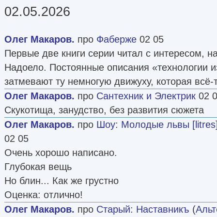
02.05.2026
Олег Макаров.
про
Фаберже
02 05
Первые две книги серии читал с интересом, н
Надоело. Постоянные описания «технологии и
затмевают ту немногую движуху, которая всё-т
Олег Макаров.
про
Сантехник и Электрик
02 
Скукотища, занудство, без развития сюжета
Олег Макаров.
про
Шоу
:
Молодые львы [litres
02 05
Очень хорошо написано.
Глубокая вещь
Но блин... Как же грустно
Оценка: отлично!
Олег Макаров.
про
Старый
:
Наставникъ
(
Альт