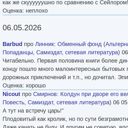
как же скуууууушно по сравнению с Сейлором
Оценка: неплохо
06.05.2026
Barbud
про
Линник
:
Обменный фонд
(
Альтерн
Попаданцы
,
Самиздат, сетевая литература
) 0
Читабельно. Первая половина книги более дин
концу пошло много малоинтересных бытовых 
дорожных приключений и т.п., но дочитал. Эп
Оценка: хорошо
Nicout
про
Смирнов
:
Колдун при дворе его ве
Повесть
,
Самиздат, сетевая литература
) 06 05
А тут на встречу царь!"
Плодовитый как кролик, но по сути безграмот
Даже качать не буду. И другим не советую, вп