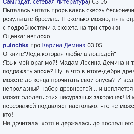
Самиздат, сетевая литература
) 03 05
Пыталась читать прорываясь сквозь бесконечн
результате бросила. Н сколько можно, пять с
с подробностями а сюжета на три строчки.
Оценка: неплохо
pulochka
про
Карина Демина
03 05
О книге"Леди,которая любила лошадей"
Язык мой-враг мой! Мадам Лесина-Демина и т.
подражать эпохе? Ну ,а что в итоге-дебри дре
можете до конца прочитать свои опусы? И вед
непролазный набор древностей ...и цепляется 
может одолеть этих несуразных закорючек! И
персонажей подавляет настолько, что не може
кто!
Не дочитала, хотя и держалась до последнего