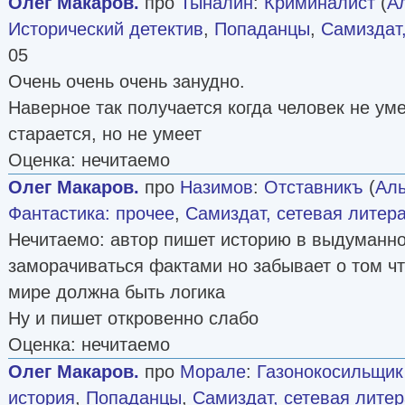
Олег Макаров.
про
Тыналин
:
Криминалист
(
А
Исторический детектив
,
Попаданцы
,
Самиздат,
05
Очень очень очень занудно.
Наверное так получается когда человек не умее
старается, но не умеет
Оценка: нечитаемо
Олег Макаров.
про
Назимов
:
Отставникъ
(
Аль
Фантастика: прочее
,
Самиздат, сетевая литер
Нечитаемо: автор пишет историю в выдуманн
заморачиваться фактами но забывает о том ч
мире должна быть логика
Ну и пишет откровенно слабо
Оценка: нечитаемо
Олег Макаров.
про
Морале
:
Газонокосильщик
история
,
Попаданцы
,
Самиздат, сетевая литер