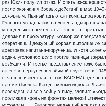
раз Юзик получил отказ. И опять из-за ершист
после окончания боевых действий в мае 1945
дежурным. Пьяный адъютант командира корпу
Главнокомандования на «опель-адмирале» на
молоденького лейтенанта. Рапопорт приказал 
доложил в прокуратуру. Комкор же представил 
оперативный дежурный сорвал выполнение ва
арестовав капитана-порученца. И хотя «опел
водки, уголовное дело против пьяницы закрыл
возбудили. И третье представление тоже был
он снова вернулся к любимой науке, но в 1948
печально известная сессия ВАСХНИЛ где он е
против Лысенко.Когда главный идеолог Лысен
просидевший всю войну в тылу, заявил: «Когда
проливала кровь на фронтах Великой Отечест
муховоды…», Рапопорт, надевший все свои в