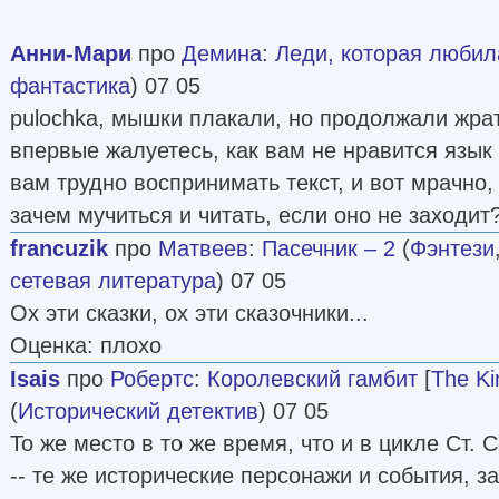
Анни-Мари
про
Демина
:
Леди, которая люби
фантастика
) 07 05
pulochka, мышки плакали, но продолжали жрат
впервые жалуетесь, как вам не нравится язык
вам трудно воспринимать текст, и вот мрачно
зачем мучиться и читать, если оно не заходи
francuzik
про
Матвеев
:
Пасечник – 2
(
Фэнтези
сетевая литература
) 07 05
Ох эти сказки, ох эти сказочники...
Оценка: плохо
Isais
про
Робертс
:
Королевский гамбит
[
The Ki
(
Исторический детектив
) 07 05
То же место в то же время, что и в цикле Ст. 
-- те же исторические персонажи и события, з