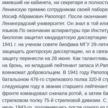
имевший ни кабинета, ни секретаря и полнос
Ленинскую премию сотрудникам своей лаборато
Иосиф Абрамович Рапопорт. После окончания
Ленинградский университет. Он знал в той или
языков.По окончании аспирантуры при Инстит
биологии защитил кандидатскую диссертацию 
1941 г. на ученом совете биофака МГУ 29-ле
защищать докторскую диссертацию, но в связи
защиту перенесли на 28 июня. Как талантлив
на бронь, но младший лейтенант запаса И.Ра
военкомат добровольцем. В 1941 году Рапопо
батальоном 476-го стрелкового полка 320-й ст
следующем году в звании старшего лейтенант
фронте командовал сначала ротой, а затем б
стрелковом полку 75-й стрелковой дивизии. С
июль 1943-го, подлечившись после одного из 