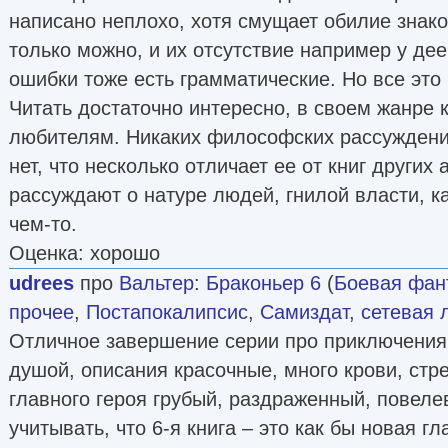
написано неплохо, хотя смущает обилие знако
только можно, и их отсутствие например у де
ошибки тоже есть грамматические. Но все это
Читать достаточно интересно, в своем жанре 
любителям. Никаких философских рассуждений
нет, что несколько отличает ее от книг других 
рассуждают о натуре людей, гнилой власти, к
чем-то.
Оценка: хорошо
udrees
про
Вальтер
:
Браконьер 6
(
Боевая фан
прочее
,
Постапокалипсис
,
Самиздат, сетевая 
Отличное завершение серии про приключения
душой, описания красочные, много крови, стр
главного героя грубый, раздраженный, повел
учитывать, что 6-я книга – это как бы новая гл