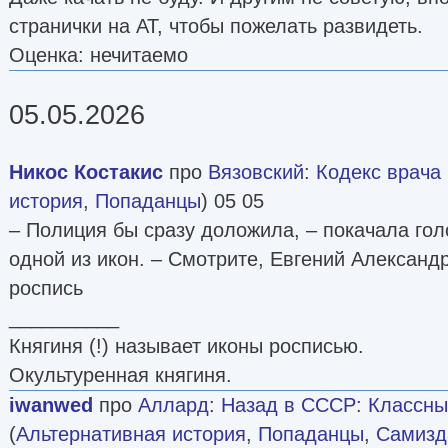
странички на АТ, чтобы пожелать развидеть.
Оценка: нечитаемо
05.05.2026
Никос Костакис
про
Вязовский
:
Кодекс врача [
история
,
Попаданцы
) 05 05
– Полиция бы сразу доложила, – покачала гол
одной из икон. – Смотрите, Евгений Александ
роспись
__________
Княгиня (!) называет иконы росписью.
Окультуренная княгиня.
iwanwed
про
Аллард
:
Назад в СССР: Классны
(
Альтернативная история
,
Попаданцы
,
Самизда