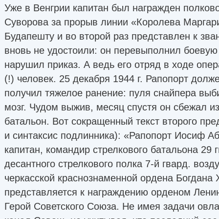
Уже в Венгрии капитан был награжден полков
Суворова за прорыв линии «Королева Маргари
Будапешту и во второй раз представлен к зван
вновь не удостоили: он перевыполнил боевую
нарушил приказ. А ведь его отряд в ходе опе
(!) человек. 25 декабря 1944 г. Рапопорт долж
получил тяжелое ранение: пуля снайпера выби
мозг. Чудом выжив, месяц спустя он сбежал из
батальон. Вот сокращенный текст второго пр
и синтаксис подлинника): «Рапопорт Иосиф А
капитан, командир стрелкового батальона 29 
десантного стрелкового полка 7-й гвард. воз
черкасской краснознаменной ордена Богдана 
представляется к награждению орденом Лени
Герой Советского Союза. Не имея задачи овл