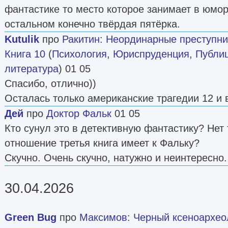
фантастике то место которое занимает в юмор
остальном конечно твёрдая пятёрка.
Kutulik
про
Ракитин
:
Неординарные преступни
Книга 10
(
Психология
,
Юриспруденция
,
Публи
литература
) 01 05
Спасибо, отлично))
Осталась только американские трагедии 12 и 
Дей
про
Доктор Фальк
01 05
Кто сунул это в детективную фантастику? Нет 
отношение третья книга имеет к Фальку?
Скучно. Очень скучно, натужно и неинтересно.
30.04.2026
Green Bug
про
Максимов
:
Черный ксеноархеоло