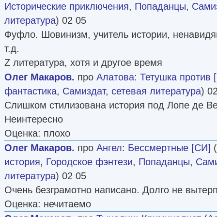
Исторические приключения
,
Попаданцы
,
Самиз
литература
) 02 05
Фуфло. Шовинизм, учитель истории, ненавидя
т.д.
Z литература, хотя и другое время
Олег Макаров.
про
Алатова
:
Тетушка против 
фантастика
,
Самиздат, сетевая литература
) 0
Слишком стилизована история под Лопе де Вег
Неинтересно
Оценка: плохо
Олег Макаров.
про
Ангел
:
Бессмертные [СИ]
(
история
,
Городское фэнтези
,
Попаданцы
,
Сами
литература
) 02 05
Очень безграмотно написано. Долго не вытер
Оценка: нечитаемо