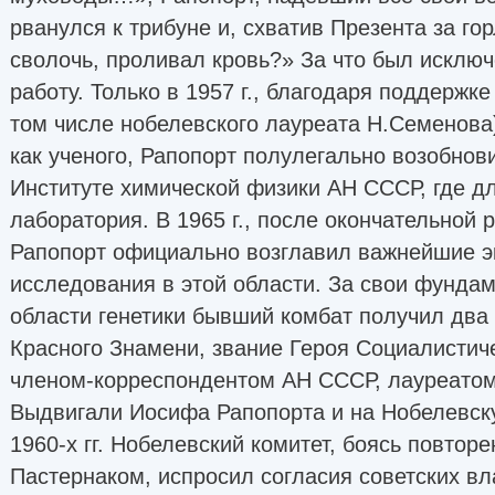
рванулся к трибуне и, схватив Презента за гор
сволочь, проливал кровь?» За что был исключ
работу. Только в 1957 г., благодаря поддержк
том числе нобелевского лауреата Н.Семенова
как ученого, Рапопорт полулегально возобнов
Институте химической физики АН СССР, где д
лаборатория. В 1965 г., после окончательной 
Рапопорт официально возглавил важнейшие 
исследования в этой области. За свои фунда
области генетики бывший комбат получил два
Красного Знамени, звание Героя Социалистиче
членом-корреспондентом АН СССР, лауреатом
Выдвигали Иосифа Рапопорта и на Нобелевск
1960-х гг. Нобелевский комитет, боясь повтор
Пастернаком, испросил согласия советских в