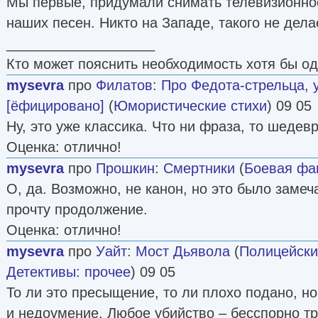
Мы первые, придумали снимать телевизионно
наших песен. Никто на Западе, такого не дела
___________________
Кто может пояснить необходимость хотя бы о
mysevra
про
Филатов
:
Про Федота-стрельца, 
[ёфицировано]
(
Юмористические стихи
) 09 05
Ну, это уже классика. Что ни фраза, то шедевр
Оценка: отлично!
mysevra
про
Прошкин
:
Смертники
(
Боевая фа
О, да. Возможно, не канон, но это было заме
прочту продолжение.
Оценка: отлично!
mysevra
про
Уайт
:
Мост Дьявола
(
Полицейски
Детективы: прочее
) 09 05
То ли это пресыщение, то ли плохо подано, но
и недоумение. Любое убийство – бесспорно тр