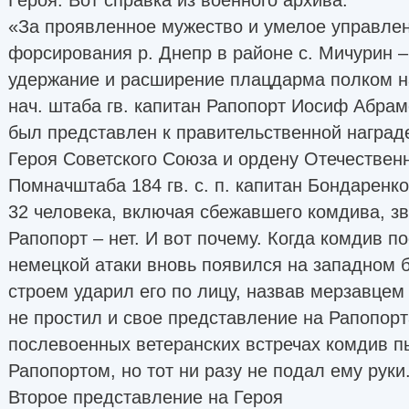
«За проявленное мужество и умелое управлен
форсирования р. Днепр в районе с. Мичурин – 
удержание и расширение плацдарма полком н
нач. штаба гв. капитан Рапопорт Иосиф Абра
был представлен к правительственной наград
Героя Советского Союза и ордену Отечественно
Помначштаба 184 гв. с. п. капитан Бондаренко
32 человека, включая сбежавшего комдива, зв
Рапопорт – нет. И вот почему. Когда комдив п
немецкой атаки вновь появился на западном б
строем ударил его по лицу, назвав мерзавцем
не простил и свое представление на Рапопорт
послевоенных ветеранских встречах комдив п
Рапопортом, но тот ни разу не подал ему руки
Второе представление на Героя