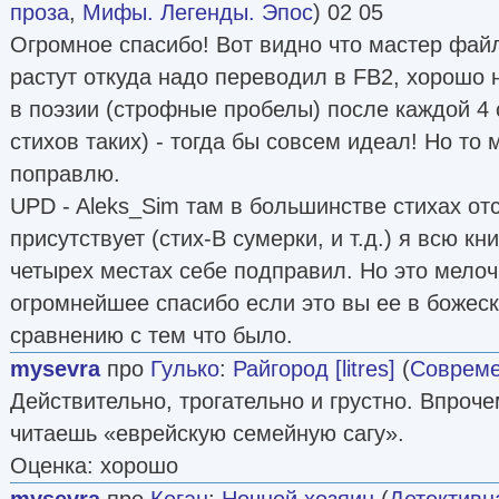
проза
,
Мифы. Легенды. Эпос
) 02 05
Огромное спасибо! Вот видно что мастер фай
растут откуда надо переводил в FB2, хорошо 
в поэзии (строфные пробелы) после каждой 4 
стихов таких) - тогда бы совсем идеал! Но то 
поправлю.
UPD - Aleks_Sim там в большинстве стихах отс
присутствует (стих-В сумерки, и т.д.) я всю кн
четырех местах себе подправил. Но это мелоч
огромнейшее спасибо если это вы ее в божеск
сравнению с тем что было.
mysevra
про
Гулько
:
Райгород [litres]
(
Совреме
Действительно, трогательно и грустно. Впрочем
читаешь «еврейскую семейную сагу».
Оценка: хорошо
mysevra
про
Коган
:
Ночной хозяин
(
Детективн