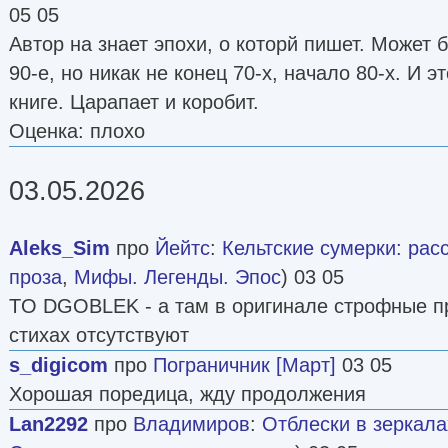
05 05
Автор на знает эпохи, о которй пишет. Может 
90-е, но никак не конец 70-х, начало 80-х. И э
книге. Царапает и коробит.
Оценка: плохо
03.05.2026
Aleks_Sim
про
Йейтс
:
Кельтские сумерки: рас
проза
,
Мифы. Легенды. Эпос
) 03 05
TO DGOBLEK - а там в оригинале строфные пр
стихах отсутствуют
s_digicom
про
Пограничник [Март]
03 05
Хорошая поредица, жду продолжения
Lan2292
про
Владимиров
:
Отблески в зеркала