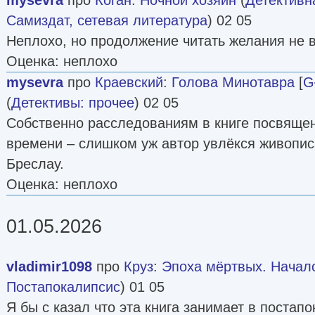
Самиздат, сетевая литература
) 02 05
Неплохо, но продолжение читать желания не 
Оценка: неплохо
mysevra
про
Краевский
:
Голова Минотавра
[
G
(
Детективы: прочее
) 02 05
Собственно расследованиям в книге посвяще
времени – слишком уж автор увлёкся живопис
Бреслау.
Оценка: неплохо
01.05.2026
vladimir1098
про
Круз
:
Эпоха мёртвых. Начал
Постапокалипсис
) 01 05
Я бы с казал что эта книга занимает в постап