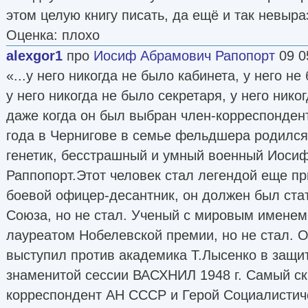
этом целую книгу писать, да ещё и так невыр
Оценка: плохо
alexgor1
про
Иосиф Абрамович Рапопорт
09 0
«...у него никогда не было кабинета, у него не
у него никогда не было секретаря, у него ник
даже когда он был выбран член-корреспонден
года в Чернигове в семье фельдшера родился
генетик, бесстрашный и умный военный Иоси
Раппопорт.Этот человек стал легендой еще пр
боевой офицер-десантник, он должен был ста
Союза, но не стал. Ученый с мировым именем
лауреатом Нобелевской премии, но не стал. 
выступил против академика Т.Лысенко в защит
знаменитой сессии ВАСХНИЛ 1948 г. Самый с
корреспондент АН СССР и Герой Социалистиче