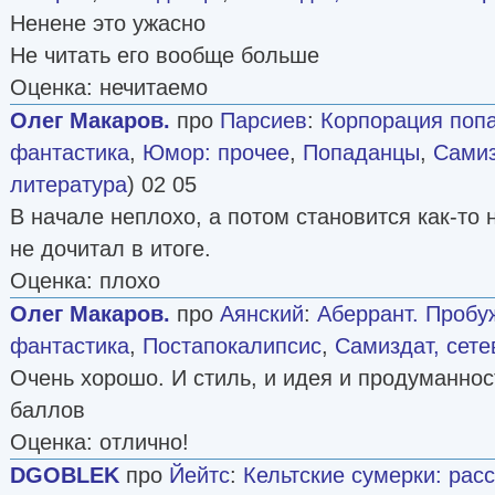
Ненене это ужасно
Не читать его вообще больше
Оценка: нечитаемо
Олег Макаров.
про
Парсиев
:
Корпорация поп
фантастика
,
Юмор: прочее
,
Попаданцы
,
Самиз
литература
) 02 05
В начале неплохо, а потом становится как-то 
не дочитал в итоге.
Оценка: плохо
Олег Макаров.
про
Аянский
:
Аберрант. Пробу
фантастика
,
Постапокалипсис
,
Самиздат, сете
Очень хорошо. И стиль, и идея и продуманнос
баллов
Оценка: отлично!
DGOBLEK
про
Йейтс
:
Кельтские сумерки: рас