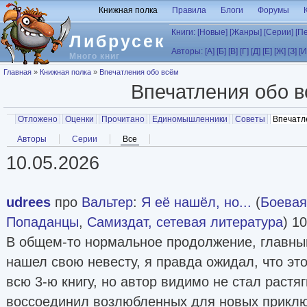
Перейти к основному содержанию
Книжная полка
Правила
Блоги
Форумы
Книги:
[Новые]
[Жанры]
[Серии]
[П
Либрусек
Авторы:
[А]
[Б]
[В]
[Г]
[Д]
[Е]
[Ж]
[З]
[И
Много книг
Вы здесь
Главная
»
Книжная полка
»
Впечатления обо всём
Впечатления обо 
Главные вкладки
Отложено
Оценки
Прочитано
Единомышленники
Советы
Впечатл
Вторичные вкладки
Авторы
Серии
Все
(активная вкладка)
10.05.2026
udrees
про
Вальтер
:
Я её нашёл, но...
(
Боевая
Попаданцы
,
Самиздат, сетевая литература
) 1
В общем-то нормальное продолжение, главны
нашел свою невесту, я правда ожидал, что эт
всю 3-ю книгу, но автор видимо не стал растя
воссоединил возлюбленных для новых приклю