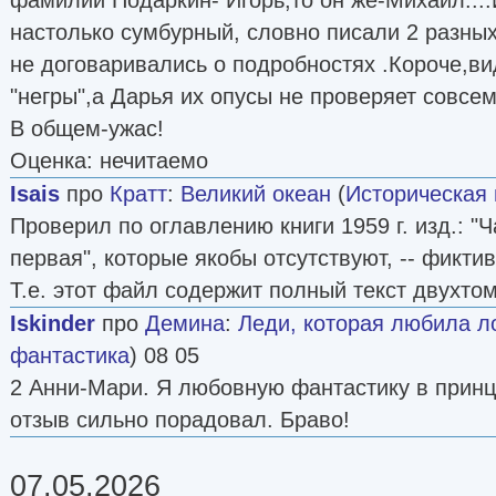
настолько сумбурный, словно писали 2 разны
не договаривались о подробностях .Короче,в
"негры",а Дарья их опусы не проверяет совсем
В общем-ужас!
Оценка: нечитаемо
Isais
про
Кратт
:
Великий океан
(
Историческая 
Проверил по оглавлению книги 1959 г. изд.: "Ч
первая", которые якобы отсутствуют, -- фикти
Т.е. этот файл содержит полный текст двухто
Iskinder
про
Демина
:
Леди, которая любила 
фантастика
) 08 05
2 Анни-Мари. Я любовную фантастику в принц
отзыв сильно порадовал. Браво!
07.05.2026