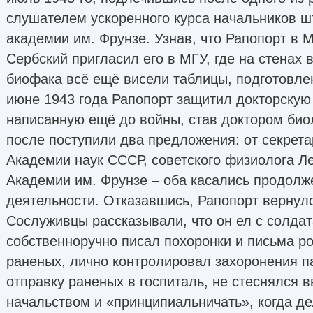
слушателем ускоренного курса начальников ш
академии им. Фрунзе. Узнав, что Рапопорт в 
Сербский пригласил его в МГУ, где на стенах 
биофака всё ещё висели таблицы, подготовлен
июне 1943 года Рапопорт защитил докторскую
написанную ещё до войны, став доктором биол
после поступили два предложения: от секрет
Академии наук СССР, советского физиолога Л
Академии им. Фрунзе – оба касались продолж
деятельности. Отказавшись, Рапопорт вернулс
Сослуживцы рассказывали, что он ел с солдат
собственноручно писал похоронки и письма р
раненых, лично контролировал захоронения п
отправку раненых в госпиталь, не стеснялся 
начальством и «принципиальничать», когда де