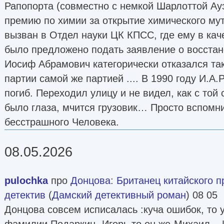
Рапопорта (совместно с немкой Шарлоттой Ау
премию по химии за открытие химического му
вызван в Отдел науки ЦК КПСС, где ему в кач
было предложено подать заявление о восстан
Иосиф Абрамович категорически отказался та
партии самой же партией .... В 1990 году И.А.
погиб. Переходил улицу и не видел, как с той 
было глаза, мчится грузовик… Просто вспомни
бесстрашного Человека.
08.05.2026
pulochka
про
Донцова
:
Британец китайского 
детектив
(
Дамский детективный роман
) 08 05
Донцова совсем исписалась :куча ошибок, то 
фамилии Подаркин- Игорь,то он же-Михаил...