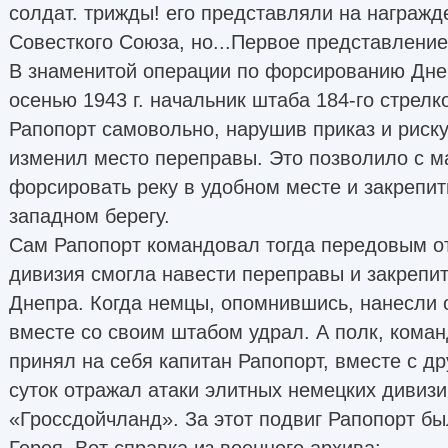
солдат. трижды! его представляли на награжд
Совесткого Союза, но...Первое представление
В знаменитой операции по форсированию Дне
осенью 1943 г. начальник штаба 184-го стрелк
Рапопорт самовольно, нарушив приказ и риску
изменил место переправы. Это позволило с 
форсировать реку в удобном месте и закрепи
западном берегу.
Сам Рапопорт командовал тогда передовым от
дивизия смогла навести переправы и закрепит
Днепра. Когда немцы, опомнившись, нанесли 
вместе со своим штабом удрал. А полк, кома
принял на себя капитан Рапопорт, вместе с д
суток отражал атаки элитных немецких дивизи
«Гроссдойчланд». За этот подвиг Рапопорт б
Героя. Вот справка из военного архива: