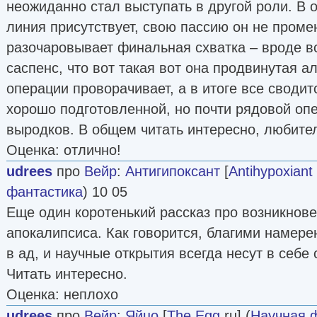
неожиданно стал выступать в другой роли. В 
линия присутствует, свою пассию он не проме
разочаровывает финальная схватка – вроде вс
саспенс, что вот такая вот она продвинутая 
операции проворачивает, а в итоге все сводит
хорошо подготовленной, но почти рядовой опе
выродков. В общем читать интересно, любите
Оценка: отлично!
udrees
про
Вейр
:
Антигипоксант
[
Antihypoxiant
фантастика
) 10 05
Еще один коротенький рассказ про возникнове
апокалипсиса. Как говорится, благими намер
в ад, и научные открытия всегда несут в себе
Читать интересно.
Оценка: неплохо
udrees
про
Вейр
:
Яйцо
[
The Egg
ru] (
Научная 