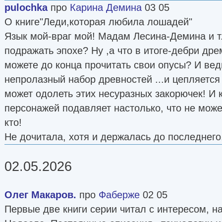
pulochka
про
Карина Демина
03 05
О книге"Леди,которая любила лошадей"
Язык мой-враг мой! Мадам Лесина-Демина и т.
подражать эпохе? Ну ,а что в итоге-дебри дре
можете до конца прочитать свои опусы? И вед
непролазный набор древностей ...и цепляется 
может одолеть этих несуразных закорючек! И
персонажей подавляет настолько, что не може
кто!
Не дочитала, хотя и держалась до последнего
02.05.2026
Олег Макаров.
про
Фаберже
02 05
Первые две книги серии читал с интересом, н