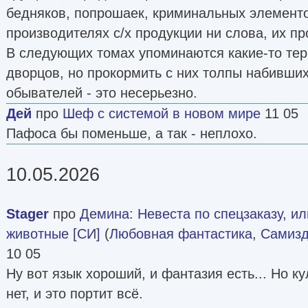
бедняков, попрошаек, криминальных элементов
производителях с/х продукции ни слова, их пр
В следующих томах упоминаются какие-то тер
дворцов, но прокормить с них толпы набивши
обывателей - это несерьезно.
Дей
про
Шеф с системой в новом мире
11 05
Пафоса бы поменьше, а так - неплохо.
10.05.2026
Stager
про
Демина
:
Невеста по спецзаказу, и
животные [СИ]
(
Любовная фантастика
,
Самизд
10 05
Ну вот язык хороший, и фантазия есть... Но к
нет, и это портит всё.