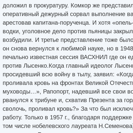
доложил в прокуратуру. Комкор же представил 
оперативный дежурный сорвал выполнение ва
арестовав капитана-порученца. И хотя «опел
водки, уголовное дело против пьяницы закрыл
возбудили. И третье представление тоже был
он снова вернулся к любимой науке, но в 1948
печально известная сессия ВАСХНИЛ где он е
против Лысенко.Когда главный идеолог Лысен
просидевший всю войну в тылу, заявил: «Когда
проливала кровь на фронтах Великой Отечест
муховоды…», Рапопорт, надевший все свои в
рванулся к трибуне и, схватив Презента за гор
сволочь, проливал кровь?» За что был исключ
работу. Только в 1957 г., благодаря поддержк
том числе нобелевского лауреата Н.Семенова