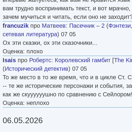
вам трудно воспринимать текст, и вот мрачно
зачем мучиться и читать, если оно не заходи
francuzik
про
Матвеев
:
Пасечник – 2
(
Фэнтези
сетевая литература
) 07 05
Ох эти сказки, ох эти сказочники...
Оценка: плохо
Isais
про
Робертс
:
Королевский гамбит
[
The Ki
(
Исторический детектив
) 07 05
То же место в то же время, что и в цикле Ст. 
-- те же исторические персонажи и события, з
как же скуууууушно по сравнению с Сейлором
Оценка: неплохо
06.05.2026