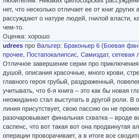
любителям. Никаких философских рассуждений
нет, что несколько отличает ее от книг других 
рассуждают о натуре людей, гнилой власти, к
чем-то.
Оценка: хорошо
udrees
про
Вальтер
:
Браконьер 6
(
Боевая фан
прочее
,
Постапокалипсис
,
Самиздат, сетевая 
Отличное завершение серии про приключения
душой, описания красочные, много крови, стр
главного героя грубый, раздраженный, повел
учитывать, что 6-я книга – это как бы новая гл
неожиданно стал выступать в другой роли. В 
линия присутствует, свою пассию он не проме
разочаровывает финальная схватка – вроде вс
саспенс, что вот такая вот она продвинутая 
операции проворачивает, а в итоге все сводит