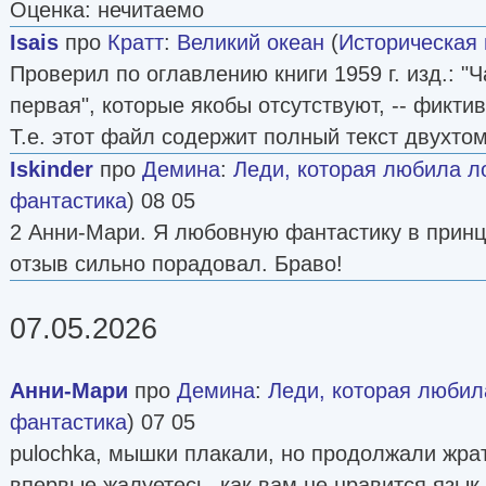
Оценка: нечитаемо
Isais
про
Кратт
:
Великий океан
(
Историческая 
Проверил по оглавлению книги 1959 г. изд.: "Ч
первая", которые якобы отсутствуют, -- фикти
Т.е. этот файл содержит полный текст двухто
Iskinder
про
Демина
:
Леди, которая любила 
фантастика
) 08 05
2 Анни-Мари. Я любовную фантастику в принц
отзыв сильно порадовал. Браво!
07.05.2026
Анни-Мари
про
Демина
:
Леди, которая люби
фантастика
) 07 05
pulochka, мышки плакали, но продолжали жрат
впервые жалуетесь, как вам не нравится язык