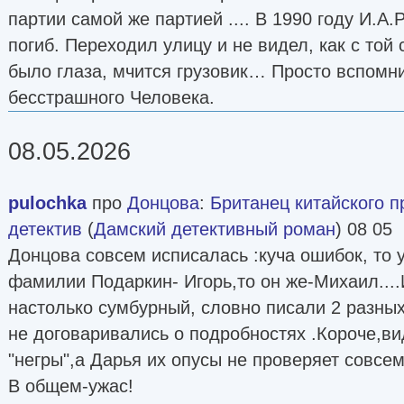
партии самой же партией .... В 1990 году И.А.
погиб. Переходил улицу и не видел, как с той 
было глаза, мчится грузовик… Просто вспомни
бесстрашного Человека.
08.05.2026
pulochka
про
Донцова
:
Британец китайского 
детектив
(
Дамский детективный роман
) 08 05
Донцова совсем исписалась :куча ошибок, то 
фамилии Подаркин- Игорь,то он же-Михаил...
настолько сумбурный, словно писали 2 разны
не договаривались о подробностях .Короче,в
"негры",а Дарья их опусы не проверяет совсем
В общем-ужас!