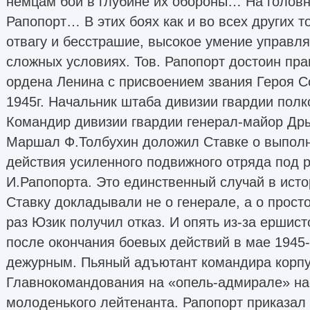
немцам бой в глубине их обороны… На головн
Рапопорт… В этих боях как и во всех других т
отвагу и бесстрашие, высокое умение управл
сложных условиях. Тов. Рапопорт достоин пр
ордена Ленина с присвоением звания Героя С
1945г. Начальник штаба дивизии гвардии полк
Командир дивизии гвардии генерал-майор Др
Маршал Ф.Толбухин доложил Ставке о выполн
действия усиленного подвижного отряда под 
И.Рапопорта. Это единственный случай в исто
Ставку докладывали не о генерале, а о просто
раз Юзик получил отказ. И опять из-за ершист
после окончания боевых действий в мае 1945
дежурным. Пьяный адъютант командира корпу
Главнокомандования на «опель-адмирале» на
молоденького лейтенанта. Рапопорт приказал 