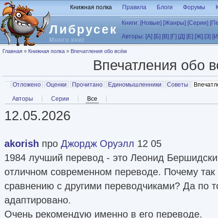
Перейти к основному содержанию
Книжная полка
Правила
Блоги
Форумы
Книги:
[Новые]
[Жанры]
[Серии]
[П
Либрусек
Авторы:
[А]
[Б]
[В]
[Г]
[Д]
[Е]
[Ж]
[З]
[И
Много книг
Вы здесь
Главная
»
Книжная полка
»
Впечатления обо всём
Впечатления обо 
Главные вкладки
Отложено
Оценки
Прочитано
Единомышленники
Советы
Впечатл
Вторичные вкладки
Авторы
Серии
Все
(активная вкладка)
12.05.2026
akorish
про
Джордж Оруэлл
12 05
1984 лучший перевод - это Леонид Бершидски
отличном современном переводе. Почему так 
сравнению с другими переводчиками? Да по т
адаптировано.
Очень рекомендую именно в его переводе.