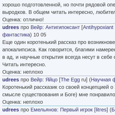
хорошо подготовленной, но почти рядовой опе
выродков. В общем читать интересно, любите
Оценка: отлично!
udrees
про
Вейр
:
Антигипоксант
[
Antihypoxiant
фантастика
) 10 05
Еще один коротенький рассказ про возникнове
апокалипсиса. Как говорится, благими намер
в ад, и научные открытия всегда несут в себе
Читать интересно.
Оценка: неплохо
udrees
про
Вейр
:
Яйцо
[
The Egg
ru] (
Научная 
Коротенький рассказик со своей концепцией о
смысле существования и Боге) мне понравило
Оценка: неплохо
udrees
про
Емельянов
:
Первый игрок [litres]
(
Б