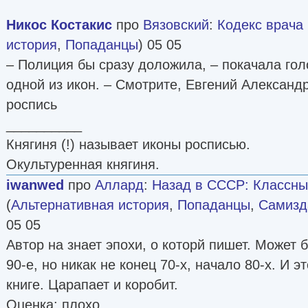
Никос Костакис
про
Вязовский
:
Кодекс врача [
история
,
Попаданцы
) 05 05
– Полиция бы сразу доложила, – покачала гол
одной из икон. – Смотрите, Евгений Александ
роспись
__________
Княгиня (!) называет иконы росписью.
Окультуренная княгиня.
iwanwed
про
Аллард
:
Назад в СССР: Классны
(
Альтернативная история
,
Попаданцы
,
Самизда
05 05
Автор на знает эпохи, о которй пишет. Может 
90-е, но никак не конец 70-х, начало 80-х. И э
книге. Царапает и коробит.
Оценка: плохо