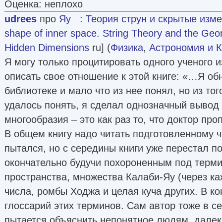
Оценка: неплохо
udrees
про
Яу
:
Теория струн и скрытые изм
shape of inner space. String Theory and the Geo
Hidden Dimensions
ru] (
Физика
,
Астрономия и 
Я могу только процитировать одного ученого и
описать свое отношение к этой книге: «…Я об
библиотеке и мало что из нее понял, но из тог
удалось понять, я сделал однозначный вывод о
многообразия – это как раз то, что доктор про
В общем книгу надо читать подготовленному ч
пытался, но с середины книги уже перестал по
окончательно будучи похороненным под терм
пространства, множества Калаби-Яу (через к
числа, ромбы Ходжа и целая куча других. В ко
глоссарий этих терминов. Сам автор тоже в се
пытается объяснить непонятное людям, далек