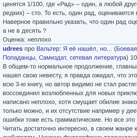
ценятся 1/100, где «Рад» – один, а любой дру
редких) – сто. То есть, один рад, оценивается 
Наверное правильно указать, что один рад оц
а не в десять ?
Оценка: неплохо
udrees
про
Вальтер
:
Я её нашёл, но...
(
Боевая
Попаданцы
,
Самиздат, сетевая литература
) 1
В общем-то нормальное продолжение, главны
нашел свою невесту, я правда ожидал, что эт
всю 3-ю книгу, но автор видимо не стал растя
воссоединил возлюбленных для новых приклю
написано неплохо, хотя смущает обилие знако
только можно, и их отсутствие например у де
ошибки тоже есть грамматические. Но все это
Читать достаточно интересно, в своем жанре 