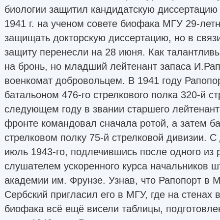
биологии защитил кандидатскую диссертацию 
1941 г. на ученом совете биофака МГУ 29-ле
защищать докторскую диссертацию, но в связи
защиту перенесли на 28 июня. Как талантлив
на бронь, но младший лейтенант запаса И.Ра
военкомат добровольцем. В 1941 году Рапопо
батальоном 476-го стрелкового полка 320-й ст
следующем году в звании старшего лейтенант
фронте командовал сначала ротой, а затем б
стрелковом полку 75-й стрелковой дивизии. С
июль 1943-го, подлечившись после одного из 
слушателем ускоренного курса начальников ш
академии им. Фрунзе. Узнав, что Рапопорт в 
Сербский пригласил его в МГУ, где на стенах 
биофака всё ещё висели таблицы, подготовлен