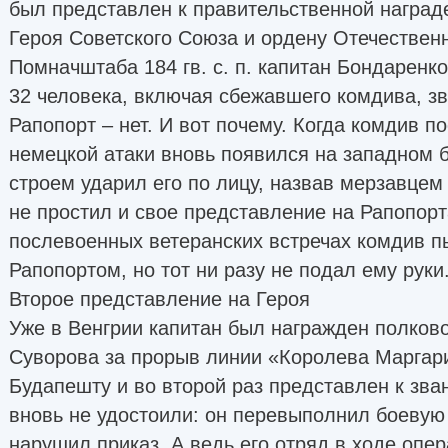
был представлен к правительственной наград
Героя Советского Союза и ордену Отечественно
Помначштаба 184 гв. с. п. капитан Бондаренко
32 человека, включая сбежавшего комдива, зв
Рапопорт – нет. И вот почему. Когда комдив п
немецкой атаки вновь появился на западном б
строем ударил его по лицу, назвав мерзавцем
не простил и свое представление на Рапопорт
послевоенных ветеранских встречах комдив п
Рапопортом, но тот ни разу не подал ему руки
Второе представление на Героя
Уже в Венгрии капитан был награжден полков
Суворова за прорыв линии «Королева Маргари
Будапешту и во второй раз представлен к зван
вновь не удостоили: он перевыполнил боевую
нарушил приказ. А ведь его отряд в ходе опе