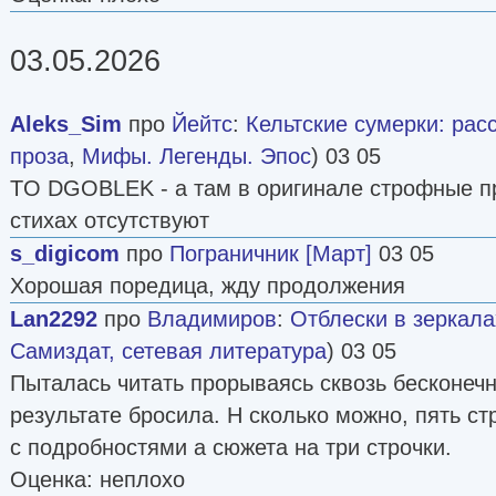
03.05.2026
Aleks_Sim
про
Йейтс
:
Кельтские сумерки: рас
проза
,
Мифы. Легенды. Эпос
) 03 05
TO DGOBLEK - а там в оригинале строфные пр
стихах отсутствуют
s_digicom
про
Пограничник [Март]
03 05
Хорошая поредица, жду продолжения
Lan2292
про
Владимиров
:
Отблески в зеркала
Самиздат, сетевая литература
) 03 05
Пыталась читать прорываясь сквозь бесконечн
результате бросила. Н сколько можно, пять с
с подробностями а сюжета на три строчки.
Оценка: неплохо