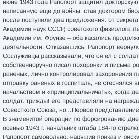
июне 1943 года Рапопорт защитил докторскую
написанную ещё до войны, став доктором биол
после поступили два предложения: от секрет
Академии наук СССР, советского физиолога Л
Академии им. Фрунзе – оба касались продолж
деятельности. Отказавшись, Рапопорт вернулс
Сослуживцы рассказывали, что он ел с солдат
собственноручно писал похоронки и письма р
раненых, лично контролировал захоронения п
отправку раненых в госпиталь, не стеснялся 
начальством и «принципиальничать», когда де
солдат. трижды! его представляли на награжд
Совесткого Союза, но...Первое представление
В знаменитой операции по форсированию Дне
осенью 1943 г. начальник штаба 184-го стрелк
Рапопорт самовольно, нарушив приказ и риску