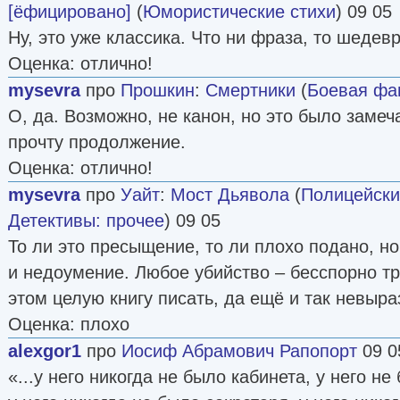
[ёфицировано]
(
Юмористические стихи
) 09 05
Ну, это уже классика. Что ни фраза, то шедевр
Оценка: отлично!
mysevra
про
Прошкин
:
Смертники
(
Боевая фа
О, да. Возможно, не канон, но это было заме
прочту продолжение.
Оценка: отлично!
mysevra
про
Уайт
:
Мост Дьявола
(
Полицейски
Детективы: прочее
) 09 05
То ли это пресыщение, то ли плохо подано, но
и недоумение. Любое убийство – бесспорно тр
этом целую книгу писать, да ещё и так невыр
Оценка: плохо
alexgor1
про
Иосиф Абрамович Рапопорт
09 0
«...у него никогда не было кабинета, у него не