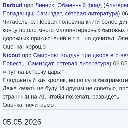
Barbud
про
Линник
:
Обменный фонд
(
Альтерн
Попаданцы
,
Самиздат, сетевая литература
) 0
Читабельно. Первая половина книги более дин
концу пошло много малоинтересных бытовых 
дорожных приключений и т.п., но дочитал. Эп
Оценка: хорошо
Nicout
про
Смирнов
:
Колдун при дворе его ве
Повесть
,
Самиздат, сетевая литература
) 06 05
А тут на встречу царь!"
Плодовитый как кролик, но по сути безграмот
Даже качать не буду. И другим не советую, вп
странички на АТ, чтобы пожелать развидеть.
Оценка: нечитаемо
05.05.2026