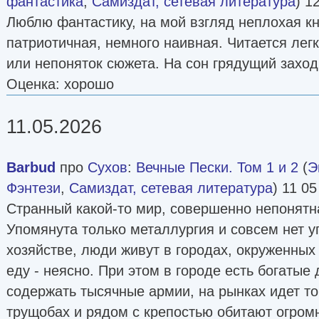
фантастика
,
Самиздат, сетевая литература
) 1
Люблю фантастику, на мой взгляд неплохая кн
патриотичная, немного наивная. Читается легк
или непоняток сюжета. На сон грядущий заход
Оценка: хорошо
11.05.2026
Barbud
про
Сухов
:
Вечные Пески. Том 1 и 2
(
Э
Фэнтези
,
Самиздат, сетевая литература
) 11 05
Странный какой-то мир, совершенно непонятна
Упомянута только металлургия и совсем нет 
хозяйстве, люди живут в городах, окруженных 
еду - неясно. При этом в городе есть богатые
содержать тысячные армии, на рынках идет то
трущобах и рядом с крепостью обитают огром