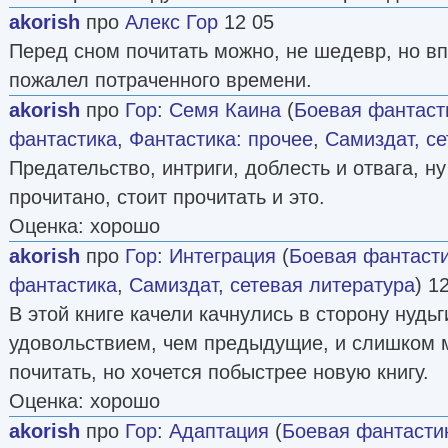
akorish
про
Алекс Гор
12 05
Перед сном почитать можно, не шедевр, но вп
пожалел потраченного времени.
akorish
про
Гор
:
Семя Каина
(
Боевая фантаст
фантастика
,
Фантастика: прочее
,
Самиздат, се
Предательство, интриги, доблесть и отвага, ну
прочитано, стоит прочитать и это.
Оценка: хорошо
akorish
про
Гор
:
Интеграция
(
Боевая фантаст
фантастика
,
Самиздат, сетевая литература
) 1
В этой книге качели качнулись в сторону нудь
удовольствием, чем предыдущие, и слишком 
почитать, но хочется побыстрее новую книгу.
Оценка: хорошо
akorish
про
Гор
:
Адаптация
(
Боевая фантасти