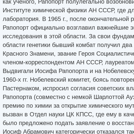
как ученого, Рапопорт полулегально возобнов
Институте химической физики АН СССР, где д
лаборатория. В 1965 г., после окончательной 
Рапопорт официально возглавил важнейшие 
исследования в этой области. За свои фунда
области генетики бывший комбат получил два
Красного Знамени, звание Героя Социалистиче
членом-корреспондентом АН СССР, лауреатом
Выдвигали Иосифа Рапопорта и на Нобелевск
1960-х гг. Нобелевский комитет, боясь повтор
Пастернаком, испросил согласия советских в
Рапопорта (совместно с немкой Шарлоттой Ау
премию по химии за открытие химического му
вызван в Отдел науки ЦК КПСС, где ему в кач
было предложено подать заявление о восстан
Иосиф Абрамович категорически отказался та