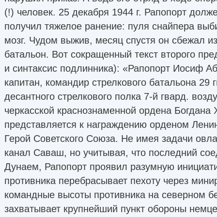
(!) человек. 25 декабря 1944 г. Рапопорт долж
получил тяжелое ранение: пуля снайпера выби
мозг. Чудом выжив, месяц спустя он сбежал из
батальон. Вот сокращенный текст второго пр
и синтаксис подлинника): «Рапопорт Иосиф А
капитан, командир стрелкового батальона 29 
десантного стрелкового полка 7-й гвард. воз
черкасской краснознаменной ордена Богдана 
представляется к награждению орденом Лени
Герой Советского Союза. Не имея задачи овл
канал Саваш, но учитывая, что последний сое
Дунаем, Рапопорт проявил разумную инициати
противника перебрасывает пехоту через минир
командные высоты противника на северном бе
захватывает крупнейший пункт обороны немц