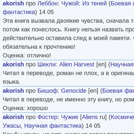
akorish
про
Леббон
:
Чужой: Из теней
(
Боевая 
фантастика
) 14 05
Эта книга вызвала двоякие чувства, сначала т
потом как понеслось. Книгу нельзя назвать пр
действительно оставила след в моей памяти.
обязательна к прочтению!
Оценка: отлично!
akorish
про
Шекли
:
Alien Harvest
[en] (
Научная
Читал в переводе, роман не плох, а в оригина
языка.
akorish
про
Бишоф
:
Genocide
[en] (
Боевая фа
Читал в переводе, не именно эту книгу, но ро
Оценка: хорошо
akorish
про
Фостер
:
Чужие
[
Aliens
ru] (
Космиче
Ужасы
,
Научная фантастика
) 14 05