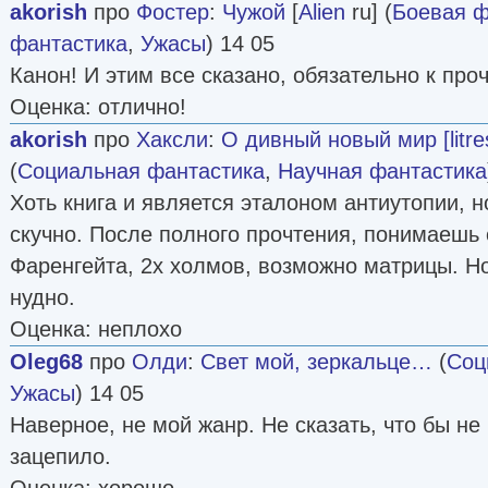
akorish
про
Фостер
:
Чужой
[
Alien
ru] (
Боевая ф
фантастика
,
Ужасы
) 14 05
Канон! И этим все сказано, обязательно к про
Оценка: отлично!
akorish
про
Хаксли
:
О дивный новый мир [litre
(
Социальная фантастика
,
Научная фантастика
Хоть книга и является эталоном антиутопии, н
скучно. После полного прочтения, понимаешь 
Фаренгейта, 2х холмов, возможно матрицы. Но
нудно.
Оценка: неплохо
Oleg68
про
Олди
:
Свет мой, зеркальце…
(
Соц
Ужасы
) 14 05
Наверное, не мой жанр. Не сказать, что бы не
зацепило.
Оценка: хорошо