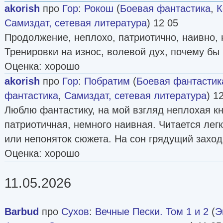
akorish
про
Гор
:
Рокош
(
Боевая фантастика
,
К
Самиздат, сетевая литература
) 12 05
Продолжение, неплохо, патриотично, наивно, 
Тренировки на износ, волевой дух, почему бы 
Оценка: хорошо
akorish
про
Гор
:
Побратим
(
Боевая фантастик
фантастика
,
Самиздат, сетевая литература
) 1
Люблю фантастику, на мой взгляд неплохая кн
патриотичная, немного наивная. Читается легк
или непоняток сюжета. На сон грядущий заход
Оценка: хорошо
11.05.2026
Barbud
про
Сухов
:
Вечные Пески. Том 1 и 2
(
Э