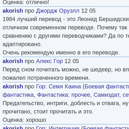
Оценка: отлично!
akorish
про
Джордж Оруэлл
12 05
1984 лучший перевод - это Леонид Бершидски
отличном современном переводе. Почему так 
сравнению с другими переводчиками? Да по т
адаптировано.
Очень рекомендую именно в его переводе.
akorish
про
Алекс Гор
12 05
Перед сном почитать можно, не шедевр, но вп
пожалел потраченного времени.
akorish
про
Гор
:
Семя Каина
(
Боевая фантаст
фантастика
,
Фантастика: прочее
,
Самиздат, се
Предательство, интриги, доблесть и отвага, ну
прочитано, стоит прочитать и это.
Оценка: хорошо
akorish
про
Гор
:
Интеграция
(
Боевая фантаст