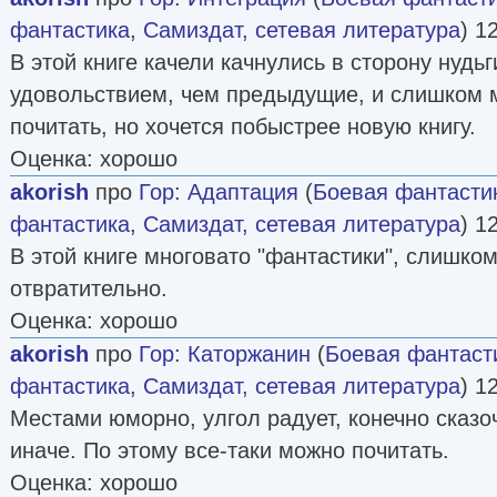
фантастика
,
Самиздат, сетевая литература
) 1
В этой книге качели качнулись в сторону нудь
удовольствием, чем предыдущие, и слишком 
почитать, но хочется побыстрее новую книгу.
Оценка: хорошо
akorish
про
Гор
:
Адаптация
(
Боевая фантасти
фантастика
,
Самиздат, сетевая литература
) 1
В этой книге многовато "фантастики", слишком
отвратительно.
Оценка: хорошо
akorish
про
Гор
:
Каторжанин
(
Боевая фантаст
фантастика
,
Самиздат, сетевая литература
) 1
Местами юморно, улгол радует, конечно сказоч
иначе. По этому все-таки можно почитать.
Оценка: хорошо