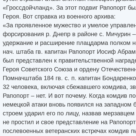
«Гроссдойчланд». За этот подвиг Рапопорт б
Героя. Вот справка из военного архива:
«За проявленное мужество и умелое управлен
форсирования р. Днепр в районе с. Мичурин – 
удержание и расширение плацдарма полком н
нач. штаба гв. капитан Рапопорт Иосиф Абра
был представлен к правительственной наград
Героя Советского Союза и ордену Отечественно
Помначштаба 184 гв. с. п. капитан Бондаренко
32 человека, включая сбежавшего комдива, зв
Рапопорт – нет. И вот почему. Когда комдив п
немецкой атаки вновь появился на западном б
строем ударил его по лицу, назвав мерзавцем
не простил и свое представление на Рапопорт
послевоенных ветеранских встречах комдив п