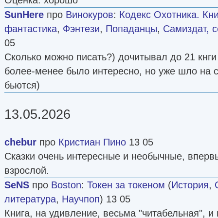
SunHere
про
Винокуров
:
Кодекс Охотника. Кни
фантастика
,
Фэнтези
,
Попаданцы
,
Самиздат, с
05
Сколько можно писать?) дочитывал до 21 кнги 
более-менее было интересно, но уже шло на с
бьются)
13.05.2026
chebur
про
Кристиан Пино
13 05
Сказки очень интересные и необычные, вперв
взрослой.
SeNS
про
Boston
:
Токен за токеном
(
История
,
литература
,
Научпоп
) 13 05
Книга, на удивление, весьма "читабельная", и