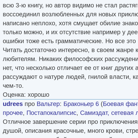
всю 3-ю книгу, но автор видимо не стал растя
воссоединил возлюбленных для новых приклю
написано неплохо, хотя смущает обилие знако
только можно, и их отсутствие например у де
ошибки тоже есть грамматические. Но все это
Читать достаточно интересно, в своем жанре 
любителям. Никаких философских рассуждений
нет, что несколько отличает ее от книг других 
рассуждают о натуре людей, гнилой власти, к
чем-то.
Оценка: хорошо
udrees
про
Вальтер
:
Браконьер 6
(
Боевая фан
прочее
,
Постапокалипсис
,
Самиздат, сетевая 
Отличное завершение серии про приключения
душой, описания красочные, много крови, стр