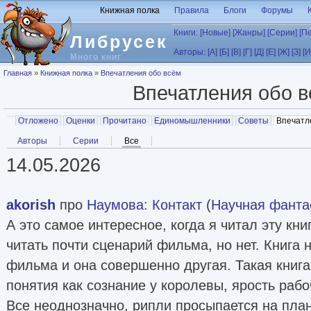
Перейти к основному содержанию
Книжная полка
Правила
Блоги
Форумы
Книги:
[Новые]
[Жанры]
[Серии]
[П
Либрусек
Авторы:
[А]
[Б]
[В]
[Г]
[Д]
[Е]
[Ж]
[З]
[И
Много книг
Вы здесь
Главная
»
Книжная полка
»
Впечатления обо всём
Впечатления обо 
Главные вкладки
Отложено
Оценки
Прочитано
Единомышленники
Советы
Впечатл
Вторичные вкладки
Авторы
Серии
Все
(активная вкладка)
14.05.2026
akorish
про
Наумова
:
Контакт
(
Научная фанта
А это самое интересное, когда я читал эту книг
читать почти сценарий фильма, но нет. Книга 
фильма и она совершенно другая. Такая книга
понятия как сознание у королевы, ярость рабо
Все неоднозначно, рипли просыпается на план