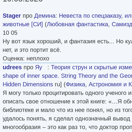
Stager
про
Демина
:
Невеста по спецзаказу, и
животные [СИ]
(
Любовная фантастика
,
Самизд
10 05
Ну вот язык хороший, и фантазия есть... Но к
нет, и это портит всё.
Оценка: неплохо
udrees
про
Яу
:
Теория струн и скрытые изм
shape of inner space. String Theory and the Geo
Hidden Dimensions
ru] (
Физика
,
Астрономия и 
Я могу только процитировать одного ученого и
описать свое отношение к этой книге: «…Я об
библиотеке и мало что из нее понял, но из тог
удалось понять, я сделал однозначный вывод о
многообразия – это как раз то, что доктор про