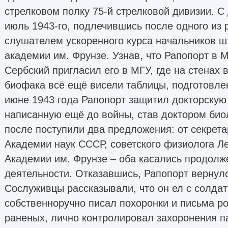
стрелковом полку 75-й стрелковой дивизии. С
июль 1943-го, подлечившись после одного из 
слушателем ускоренного курса начальников ш
академии им. Фрунзе. Узнав, что Рапопорт в 
Сербский пригласил его в МГУ, где на стенах 
биофака всё ещё висели таблицы, подготовлен
июне 1943 года Рапопорт защитил докторскую
написанную ещё до войны, став доктором биол
после поступили два предложения: от секрет
Академии наук СССР, советского физиолога Л
Академии им. Фрунзе – оба касались продолж
деятельности. Отказавшись, Рапопорт вернулс
Сослуживцы рассказывали, что он ел с солдат
собственноручно писал похоронки и письма р
раненых, лично контролировал захоронения п