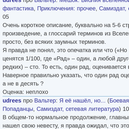
фантастика
,
Приключения: прочее
,
Самиздат, 
05
Очень короткое описание, буквально на 5-6 ст
произведение, а глоссарий терминов из Всел
просто, без всяких заумных терминов.
Я правда не понял, это опечатка или что («Но
ценятся 1/100, где «Рад» – один, а любой дру
редких) – сто. То есть, один рад, оценивается 
Наверное правильно указать, что один рад оц
а не в десять ?
Оценка: неплохо
udrees
про
Вальтер
:
Я её нашёл, но...
(
Боевая
Попаданцы
,
Самиздат, сетевая литература
) 1
В общем-то нормальное продолжение, главны
нашел свою невесту, я правда ожидал, что эт