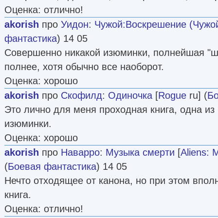
Оценка: отлично!
akorish
про
Уидон
:
Чужой:Воскрешение (Чужой
фантастика
) 14 05
Совершенно никакой изюминки, полнейшая "ш
полнее, хотя обычно все наоборот.
Оценка: хорошо
akorish
про
Скофилд
:
Одиночка
[
Rogue
ru] (
Бо
Это лично для меня проходная книга, одна из
изюминки.
Оценка: хорошо
akorish
про
Наварро
:
Музыка смерти
[
Aliens: 
(
Боевая фантастика
) 14 05
Нечто отходящее от канона, но при этом впол
книга.
Оценка: отлично!