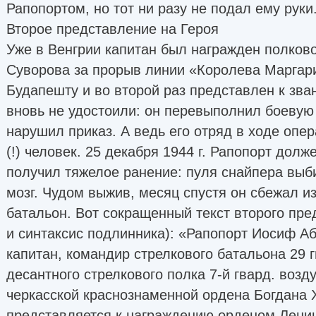
Рапопортом, но тот ни разу не подал ему руки
Второе представление на Героя
Уже в Венгрии капитан был награжден полков
Суворова за прорыв линии «Королева Маргари
Будапешту и во второй раз представлен к зван
вновь не удостоили: он перевыполнил боевую
нарушил приказ. А ведь его отряд в ходе опе
(!) человек. 25 декабря 1944 г. Рапопорт долж
получил тяжелое ранение: пуля снайпера выби
мозг. Чудом выжив, месяц спустя он сбежал из
батальон. Вот сокращенный текст второго пр
и синтаксис подлинника): «Рапопорт Иосиф А
капитан, командир стрелкового батальона 29 
десантного стрелкового полка 7-й гвард. воз
черкасской краснознаменной ордена Богдана 
представляется к награждению орденом Лени