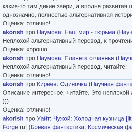
какие-то там дикие звери, а вполне развитая 
однозначно, полностью альтернативная истор
Оценка: отлично!
akorish
про
Наумова
:
Наш мир - тюрьма
(
Науч
Неплохой альтернативный перевод, к прочтен
Оценка: хорошо
akorish
про
Наумова
:
Планета отчаянья
(
Науч
Неплохой альтернативный перевод, читайте!
Оценка: отлично!
akorish
про
Киреев
:
Одиночка
(
Научная фанта
Описание интересное, читайте. Это неплохой
)))
Оценка: отлично!
akorish
про
Уайт
:
Чужой: Холодная кузница [lit
Forge
ru] (
Боевая фантастика
,
Космическая фа