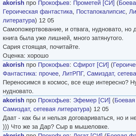
akorish
про
Прокофьев
:
Прометей [СИ]
(
Боева
Героическая фантастика
,
Постапокалипсис
,
Ли
литература
) 12 05
Самопожертвование, и отвага, нудновато, но 
книга была уже лишней, много затянутого.
Сария стоящая, почитайте.
Оценка: хорошо
akorish
про
Прокофьев
:
Сфирот [СИ]
(
Героиче
Фантастика: прочее
,
ЛитРПГ
,
Самиздат, сетев
Переносимся в космос, все еще интересно? Ну
нудновато.
akorish
про
Прокофьев
:
Эфемер [СИ]
(
Боевая
Самиздат, сетевая литература
) 12 05
Даат - как бы и нельзя договариваться, но и 
))) Что же за Дар? Сыр в мышеловке.
akorish
про
Прокофьев
:
Легат [СИ]
(
Боевая фа