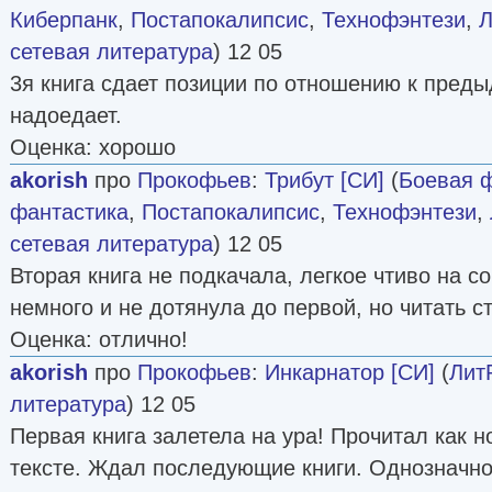
Киберпанк
,
Постапокалипсис
,
Технофэнтези
,
Л
сетевая литература
) 12 05
3я книга сдает позиции по отношению к преды
надоедает.
Оценка: хорошо
akorish
про
Прокофьев
:
Трибут [СИ]
(
Боевая 
фантастика
,
Постапокалипсис
,
Технофэнтези
,
сетевая литература
) 12 05
Вторая книга не подкачала, легкое чтиво на с
немного и не дотянула до первой, но читать ст
Оценка: отлично!
akorish
про
Прокофьев
:
Инкарнатор [СИ]
(
Лит
литература
) 12 05
Первая книга залетела на ура! Прочитал как н
тексте. Ждал последующие книги. Однозначн