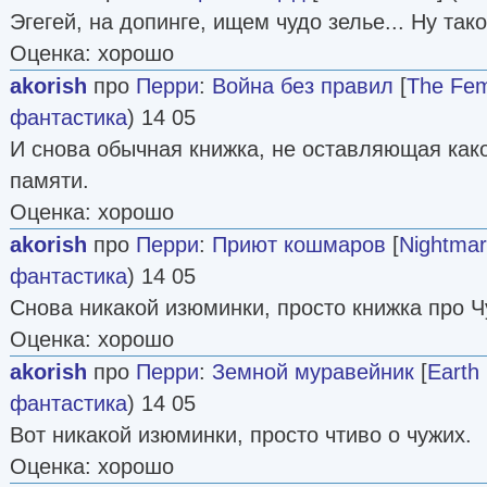
Эгегей, на допинге, ищем чудо зелье... Ну так
Оценка: хорошо
akorish
про
Перри
:
Война без правил
[
The Fem
фантастика
) 14 05
И снова обычная книжка, не оставляющая како
памяти.
Оценка: хорошо
akorish
про
Перри
:
Приют кошмаров
[
Nightmar
фантастика
) 14 05
Снова никакой изюминки, просто книжка про Ч
Оценка: хорошо
akorish
про
Перри
:
Земной муравейник
[
Earth
фантастика
) 14 05
Вот никакой изюминки, просто чтиво о чужих.
Оценка: хорошо