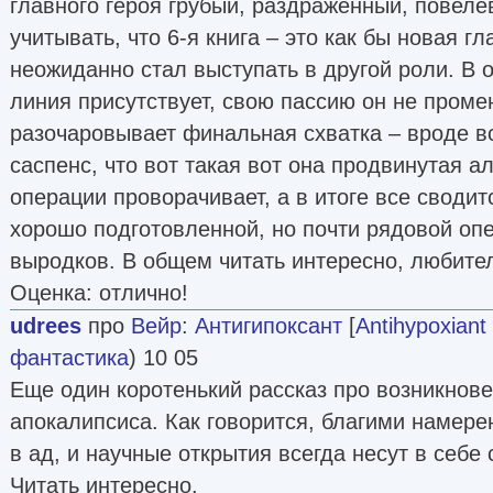
главного героя грубый, раздраженный, повел
учитывать, что 6-я книга – это как бы новая гл
неожиданно стал выступать в другой роли. В 
линия присутствует, свою пассию он не проме
разочаровывает финальная схватка – вроде вс
саспенс, что вот такая вот она продвинутая 
операции проворачивает, а в итоге все сводит
хорошо подготовленной, но почти рядовой опе
выродков. В общем читать интересно, любите
Оценка: отлично!
udrees
про
Вейр
:
Антигипоксант
[
Antihypoxiant
фантастика
) 10 05
Еще один коротенький рассказ про возникнове
апокалипсиса. Как говорится, благими намер
в ад, и научные открытия всегда несут в себе
Читать интересно.