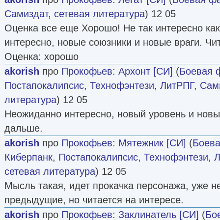
Самиздат, сетевая литература
) 12 05
Оценка все еще Хорошо! Не так интересно как
интересно, новые союзники и новые враги. Ч
Оценка: хорошо
akorish
про
Прокофьев
:
Архонт [СИ]
(
Боевая 
Постапокалипсис
,
Технофэнтези
,
ЛитРПГ
,
Сами
литература
) 12 05
Неожиданно интересно, новый уровень и новы
дальше.
akorish
про
Прокофьев
:
Мятежник [СИ]
(
Боева
Киберпанк
,
Постапокалипсис
,
Технофэнтези
,
Л
сетевая литература
) 12 05
Мысль такая, идет прокачка персонажа, уже не
предыдущие, но читается на интересе.
akorish
про
Прокофьев
:
Заклинатель [СИ]
(
Бо