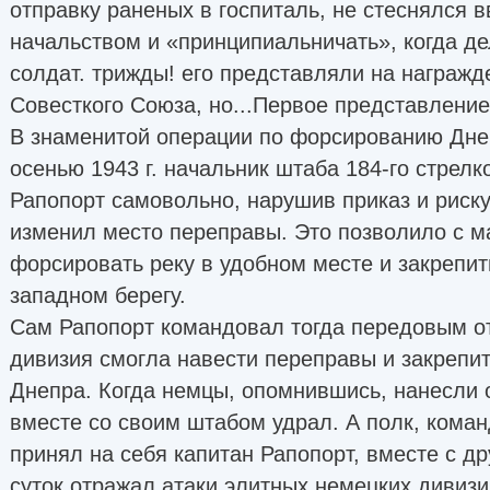
отправку раненых в госпиталь, не стеснялся 
начальством и «принципиальничать», когда де
солдат. трижды! его представляли на награжд
Совесткого Союза, но...Первое представление
В знаменитой операции по форсированию Дне
осенью 1943 г. начальник штаба 184-го стрелк
Рапопорт самовольно, нарушив приказ и риску
изменил место переправы. Это позволило с 
форсировать реку в удобном месте и закрепи
западном берегу.
Сам Рапопорт командовал тогда передовым от
дивизия смогла навести переправы и закрепит
Днепра. Когда немцы, опомнившись, нанесли 
вместе со своим штабом удрал. А полк, кома
принял на себя капитан Рапопорт, вместе с д
суток отражал атаки элитных немецких дивизи