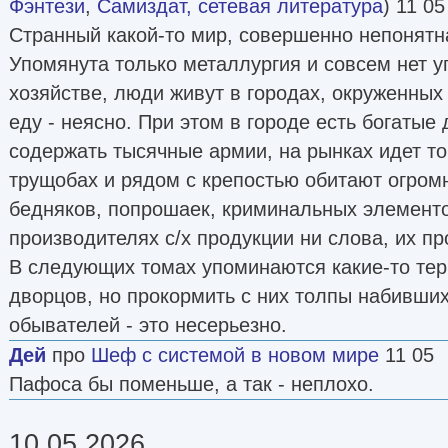
Фэнтези
,
Самиздат, сетевая литература
) 11 05
Странный какой-то мир, совершенно непонятна
Упомянута только металлургия и совсем нет 
хозяйстве, люди живут в городах, окруженных 
еду - неясно. При этом в городе есть богатые
содержать тысячные армии, на рынках идет то
трущобах и рядом с крепостью обитают огром
бедняков, попрошаек, криминальных элементов
производителях с/х продукции ни слова, их пр
В следующих томах упоминаются какие-то тер
дворцов, но прокормить с них толпы набивши
обывателей - это несерьезно.
Дей
про
Шеф с системой в новом мире
11 05
Пафоса бы поменьше, а так - неплохо.
10.05.2026