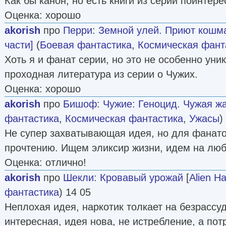
Как бы канон, но есть книги из серии поинтере
Оценка: хорошо
akorish
про
Перри
:
Земной улей. Приют кошма
части]
(
Боевая фантастика
,
Космическая фант
Хоть я и фанат серии, но это не особенно уни
проходная литература из серии о Чужих.
Оценка: хорошо
akorish
про
Бишоф
:
Чужие: Геноцид. Чужая жа
фантастика
,
Космическая фантастика
,
Ужасы
)
Не супер захватывающая идея, но для фанато
прочтению. Ищем эликсир жизни, идем на лю
Оценка: отлично!
akorish
про
Шекли
:
Кровавый урожай
[
Alien Ha
фантастика
) 14 05
Неплохая идея, наркотик толкает на безрассу
интересная, идея нова, не истребление, а пот