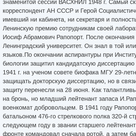
знаменитой сессии ВАСХНИЛ 1948 г. Самый с
корреспондент АН СССР и Герой Социалистиче
имевший ни кабинета, ни секретаря и полнос
Ленинскую премию сотрудникам своей лаборато
Иосиф Абрамович Рапопорт. После окончания
Ленинградский университет. Он знал в той или
языков.По окончании аспирантуры при Инстит
биологии защитил кандидатскую диссертацию 
1941 г. на ученом совете биофака МГУ 29-ле
защищать докторскую диссертацию, но в связи
защиту перенесли на 28 июня. Как талантлив
на бронь, но младший лейтенант запаса И.Ра
военкомат добровольцем. В 1941 году Рапопо
батальоном 476-го стрелкового полка 320-й ст
следующем году в звании старшего лейтенант
фронте командовал сначала ротой, а затем б