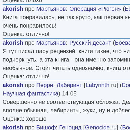
akorish
про
Мартьянов
:
Операция «Рюген»
(
Б
Книга понравилась, не так круто, как первая к
очень понравилось!
Оценка: отлично!
akorish
про
Мартьянов
:
Русский десант
(
Боев
Я тут писал пару рецензий, книги такие, что н
подчеркнуть, а эта книга - она именно запомин
необычное. Стоит читать однозначно, книга от
Оценка: отлично!
akorish
про
Перри
:
Лабиринт
[
Labyrinth
ru] (
Бо
Научная фантастика
) 14 05
Совершенно не соответствующая обложка. Дело
вполне обычная, лабиринты, жуки, ну и добле
Оценка: хорошо
akorish
про
Бишоф
:
Геноцид
[
Genocide
ru] (
Бо