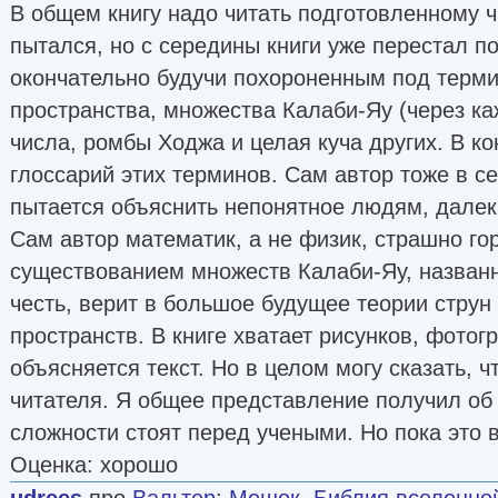
В общем книгу надо читать подготовленному ч
пытался, но с середины книги уже перестал по
окончательно будучи похороненным под терм
пространства, множества Калаби-Яу (через к
числа, ромбы Ходжа и целая куча других. В ко
глоссарий этих терминов. Сам автор тоже в се
пытается объяснить непонятное людям, далек
Сам автор математик, а не физик, страшно г
существованием множеств Калаби-Яу, названн
честь, верит в большое будущее теории струн
пространств. В книге хватает рисунков, фотог
объясняется текст. Но в целом могу сказать, ч
читателя. Я общее представление получил об 
сложности стоят перед учеными. Но пока это в
Оценка: хорошо
udrees
про
Вальтер
:
Мешок. Библия вселенной