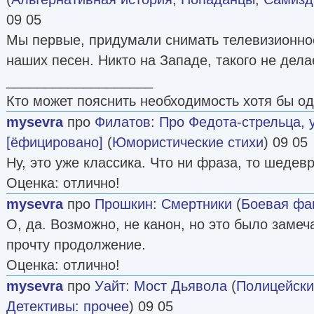
09 05
Мы первые, придумали снимать телевизионно
наших песен. Никто на Западе, такого не дела
___________________
Кто может пояснить необходимость хотя бы о
mysevra
про
Филатов
:
Про Федота-стрельца, 
[ёфицировано]
(
Юмористические стихи
) 09 05
Ну, это уже классика. Что ни фраза, то шедевр
Оценка: отлично!
mysevra
про
Прошкин
:
Смертники
(
Боевая фа
О, да. Возможно, не канон, но это было заме
прочту продолжение.
Оценка: отлично!
mysevra
про
Уайт
:
Мост Дьявола
(
Полицейски
Детективы: прочее
) 09 05