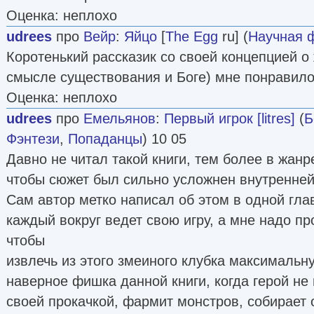
Оценка: неплохо
udrees
про
Вейр
:
Яйцо
[
The Egg
ru] (
Научная 
Коротенький рассказик со своей концепцией о
смысле существования и Боге) мне понравило
Оценка: неплохо
udrees
про
Емельянов
:
Первый игрок [litres]
(
Б
Фэнтези
,
Попаданцы
) 10 05
Давно не читал такой книги, тем более в жанр
чтобы сюжет был сильно усложнен внутренней
Сам автор метко написал об этом в одной гла
каждый вокруг ведет свою игру, а мне надо пр
чтобы
извлечь из этого змеиного клубка максимальну
наверное фишка данной книги, когда герой не
своей прокачкой, фармит монстров, собирает 