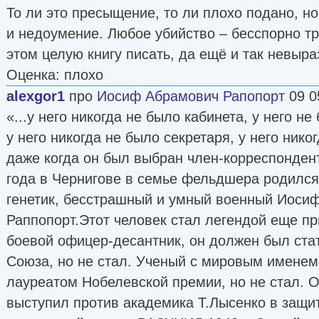
То ли это пресыщение, то ли плохо подано, но
и недоумение. Любое убийство – бесспорно тр
этом целую книгу писать, да ещё и так невыр
Оценка: плохо
alexgor1
про
Иосиф Абрамович Рапопорт
09 0
«...у него никогда не было кабинета, у него не
у него никогда не было секретаря, у него ник
даже когда он был выбран член-корреспонден
года в Чернигове в семье фельдшера родился
генетик, бесстрашный и умный военный Иоси
Раппопорт.Этот человек стал легендой еще пр
боевой офицер-десантник, он должен был ста
Союза, но не стал. Ученый с мировым именем
лауреатом Нобелевской премии, но не стал. 
выступил против академика Т.Лысенко в защит