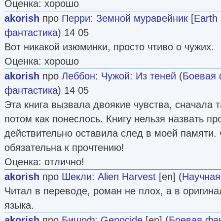
Оценка: хорошо
akorish
про
Перри
:
Земной муравейник
[
Earth
фантастика
) 14 05
Вот никакой изюминки, просто чтиво о чужих.
Оценка: хорошо
akorish
про
Леббон
:
Чужой: Из теней
(
Боевая 
фантастика
) 14 05
Эта книга вызвала двоякие чувства, сначала т
потом как понеслось. Книгу нельзя назвать пр
действительно оставила след в моей памяти.
обязательна к прочтению!
Оценка: отлично!
akorish
про
Шекли
:
Alien Harvest
[en] (
Научная
Читал в переводе, роман не плох, а в оригина
языка.
akorish
про
Бишоф
:
Genocide
[en] (
Боевая фа