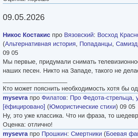
09.05.2026
Никос Костакис
про
Вязовский
:
Восход Красн
(
Альтернативная история
,
Попаданцы
,
Самизда
09 05
Мы первые, придумали снимать телевизионно
наших песен. Никто на Западе, такого не дела
___________________
Кто может пояснить необходимость хотя бы о
mysevra
про
Филатов
:
Про Федота-стрельца, 
[ёфицировано]
(
Юмористические стихи
) 09 05
Ну, это уже классика. Что ни фраза, то шедевр
Оценка: отлично!
mysevra
про
Прошкин
:
Смертники
(
Боевая фа