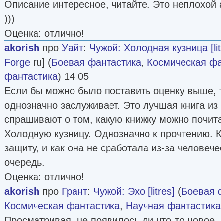
Описание интересное, читайте. Это неплохой
)))
Оценка: отлично!
akorish
про
Уайт
:
Чужой: Холодная кузница [lit
Forge
ru] (
Боевая фантастика
,
Космическая фа
фантастика
) 14 05
Если бы можно было поставить оценку выше, т
однозначно заслуживает. Это лучшая книга из
спрашивают о том, какую книжку можно почит
Холодную кузницу. Однозначно к прочтению. 
защиту, и как она не сработала из-за человеч
очередь.
Оценка: отлично!
akorish
про
Грант
:
Чужой: Эхо [litres]
(
Боевая 
Космическая фантастика
,
Научная фантастика
Просматривая, не появилось ли что-то новое, я