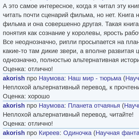
А это самое интересное, когда я читал эту книг
читать почти сценарий фильма, но нет. Книга 
фильма и она совершенно другая. Такая книга
понятия как сознание у королевы, ярость рабо
Все неоднозначно, рипли просыпается на план
какие-то там дикие звери, а вполне развитая 
однозначно, полностью альтернативная истор
Оценка: отлично!
akorish
про
Наумова
:
Наш мир - тюрьма
(
Науч
Неплохой альтернативный перевод, к прочтен
Оценка: хорошо
akorish
про
Наумова
:
Планета отчаянья
(
Науч
Неплохой альтернативный перевод, читайте!
Оценка: отлично!
akorish
про
Киреев
:
Одиночка
(
Научная фанта