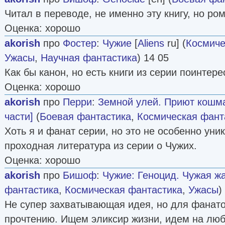
Читал в переводе, не именно эту книгу, но ро
Оценка: хорошо
akorish
про
Фостер
:
Чужие
[
Aliens
ru] (
Космиче
Ужасы
,
Научная фантастика
) 14 05
Как бы канон, но есть книги из серии поинтере
Оценка: хорошо
akorish
про
Перри
:
Земной улей. Приют кошма
части]
(
Боевая фантастика
,
Космическая фант
Хоть я и фанат серии, но это не особенно уни
проходная литература из серии о Чужих.
Оценка: хорошо
akorish
про
Бишоф
:
Чужие: Геноцид. Чужая жа
фантастика
,
Космическая фантастика
,
Ужасы
)
Не супер захватывающая идея, но для фанато
прочтению. Ищем эликсир жизни, идем на лю