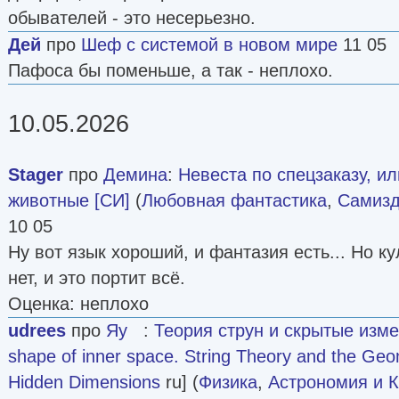
обывателей - это несерьезно.
Дей
про
Шеф с системой в новом мире
11 05
Пафоса бы поменьше, а так - неплохо.
10.05.2026
Stager
про
Демина
:
Невеста по спецзаказу, и
животные [СИ]
(
Любовная фантастика
,
Самизд
10 05
Ну вот язык хороший, и фантазия есть... Но к
нет, и это портит всё.
Оценка: неплохо
udrees
про
Яу
:
Теория струн и скрытые изм
shape of inner space. String Theory and the Geo
Hidden Dimensions
ru] (
Физика
,
Астрономия и 