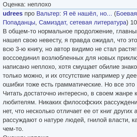
Оценка: неплохо
udrees
про
Вальтер
:
Я её нашёл, но...
(
Боевая
Попаданцы
,
Самиздат, сетевая литература
) 1
В общем-то нормальное продолжение, главны
нашел свою невесту, я правда ожидал, что эт
всю 3-ю книгу, но автор видимо не стал растя
воссоединил возлюбленных для новых приклю
написано неплохо, хотя смущает обилие знако
только можно, и их отсутствие например у де
ошибки тоже есть грамматические. Но все это
Читать достаточно интересно, в своем жанре 
любителям. Никаких философских рассуждений
нет, что несколько отличает ее от книг других 
рассуждают о натуре людей, гнилой власти, к
чем-то.