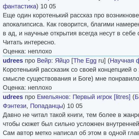
фантастика
) 10 05
Еще один коротенький рассказ про возникнове
апокалипсиса. Как говорится, благими намер
в ад, и научные открытия всегда несут в себе
Читать интересно.
Оценка: неплохо
udrees
про
Вейр
:
Яйцо
[
The Egg
ru] (
Научная 
Коротенький рассказик со своей концепцией о
смысле существования и Боге) мне понравило
Оценка: неплохо
udrees
про
Емельянов
:
Первый игрок [litres]
(
Б
Фэнтези
,
Попаданцы
) 10 05
Давно не читал такой книги, тем более в жанр
чтобы сюжет был сильно усложнен внутренней
Сам автор метко написал об этом в одной гла