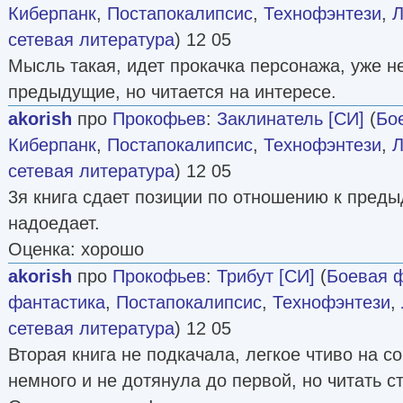
Киберпанк
,
Постапокалипсис
,
Технофэнтези
,
Л
сетевая литература
) 12 05
Мысль такая, идет прокачка персонажа, уже не
предыдущие, но читается на интересе.
akorish
про
Прокофьев
:
Заклинатель [СИ]
(
Бо
Киберпанк
,
Постапокалипсис
,
Технофэнтези
,
Л
сетевая литература
) 12 05
3я книга сдает позиции по отношению к преды
надоедает.
Оценка: хорошо
akorish
про
Прокофьев
:
Трибут [СИ]
(
Боевая 
фантастика
,
Постапокалипсис
,
Технофэнтези
,
сетевая литература
) 12 05
Вторая книга не подкачала, легкое чтиво на с
немного и не дотянула до первой, но читать ст