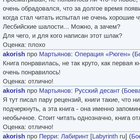
очень обрадовался, что за долгое время появи
когда стал читать испытал не очень хорошие ч
Лесбийские шалости... Можно, а зачем?
Для чего, и для кого написан этот шлак?
Оценка: плохо
akorish
про
Мартьянов
:
Операция «Рюген»
(
Б
Книга понравилась, не так круто, как первая к
очень понравилось!
Оценка: отлично!
akorish
про
Мартьянов
:
Русский десант
(
Боев
Я тут писал пару рецензий, книги такие, что н
подчеркнуть, а эта книга - она именно запомин
необычное. Стоит читать однозначно, книга от
Оценка: отлично!
akorish
про
Перри
:
Лабиринт
[
Labyrinth
ru] (
Бо