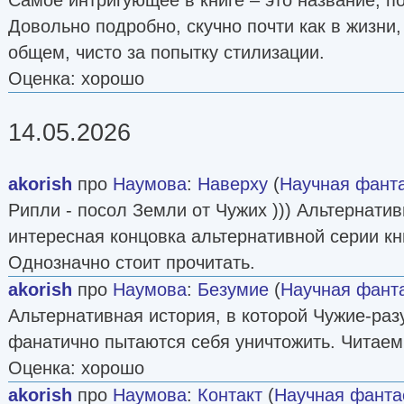
Довольно подробно, скучно почти как в жизни
общем, чисто за попытку стилизации.
Оценка: хорошо
14.05.2026
akorish
про
Наумова
:
Наверху
(
Научная фант
Рипли - посол Земли от Чужих ))) Альтернати
интересная концовка альтернативной серии кн
Однозначно стоит прочитать.
akorish
про
Наумова
:
Безумие
(
Научная фант
Альтернативная история, в которой Чужие-ра
фанатично пытаются себя уничтожить. Читаем
Оценка: хорошо
akorish
про
Наумова
:
Контакт
(
Научная фанта