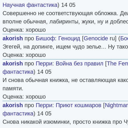
Научная фантастика
) 14 05
Совершенно не соответствующая обложка. Дело
вполне обычная, лабиринты, жуки, ну и добле
Оценка: хорошо
akorish
про
Бишоф
:
Геноцид
[
Genocide
ru] (
Бо
Эгегей, на допинге, ищем чудо зелье... Ну так
Оценка: хорошо
akorish
про
Перри
:
Война без правил
[
The Fem
фантастика
) 14 05
И снова обычная книжка, не оставляющая како
памяти.
Оценка: хорошо
akorish
про
Перри
:
Приют кошмаров
[
Nightmar
фантастика
) 14 05
Снова никакой изюминки, просто книжка про Ч