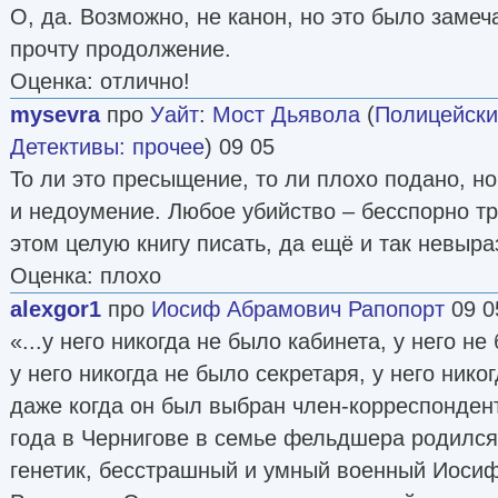
О, да. Возможно, не канон, но это было заме
прочту продолжение.
Оценка: отлично!
mysevra
про
Уайт
:
Мост Дьявола
(
Полицейски
Детективы: прочее
) 09 05
То ли это пресыщение, то ли плохо подано, но
и недоумение. Любое убийство – бесспорно тр
этом целую книгу писать, да ещё и так невыр
Оценка: плохо
alexgor1
про
Иосиф Абрамович Рапопорт
09 0
«...у него никогда не было кабинета, у него не
у него никогда не было секретаря, у него ник
даже когда он был выбран член-корреспонден
года в Чернигове в семье фельдшера родился
генетик, бесстрашный и умный военный Иоси