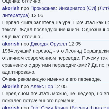
Оценка: отлично!
akorish
про
Прокофьев
:
Инкарнатор [СИ]
(
Лит
литература
) 12 05
Первая книга залетела на ура! Прочитал как н
тексте. Ждал последующие книги. Однозначн
Оценка: отлично!
akorish
про
Джордж Оруэлл
12 05
1984 лучший перевод - это Леонид Бершидски
отличном современном переводе. Почему так 
сравнению с другими переводчиками? Да по т
адаптировано.
Очень рекомендую именно в его переводе.
akorish
про
Алекс Гор
12 05
Перед сном почитать можно, не шедевр, но вп
пожалел потраченного времени.
akorish
про
Гор
:
Семя Каина
(
Боевая фантаст