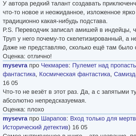
У автора редкий талант создавать приключен
что-то новое и неожиданное, изложенное ярко
традиционно какая-нибудь подстава.
P.S. Переводчик записал амишей в индейцы, 
Труп у него почему-то скелетизированный, а н
Даже не представляю, сколько ещё там было 
Оценка: отлично!
mysevra
про
Чекмарев
:
Пулемет над пропаст
фантастика
,
Космическая фантастика
,
Самизда
16 05
Что-то не везёт в этот раз. Да, а с запятыми т
абсолютно непредсказуемая.
Оценка: плохо
mysevra
про
Шарапов
:
Вход только для мерт
Исторический детектив
) 16 05
Самое интригующее в книге – это название, по