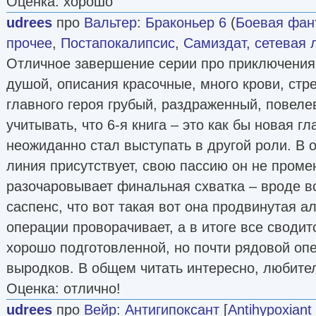
Оценка: хорошо
udrees
про
Вальтер
:
Браконьер 6
(
Боевая фан
прочее
,
Постапокалипсис
,
Самиздат, сетевая 
Отличное завершение серии про приключения
душой, описания красочные, много крови, стр
главного героя грубый, раздраженный, повел
учитывать, что 6-я книга – это как бы новая гл
неожиданно стал выступать в другой роли. В 
линия присутствует, свою пассию он не проме
разочаровывает финальная схватка – вроде вс
саспенс, что вот такая вот она продвинутая 
операции проворачивает, а в итоге все сводит
хорошо подготовленной, но почти рядовой опе
выродков. В общем читать интересно, любите
Оценка: отлично!
udrees
про
Вейр
:
Антигипоксант
[
Antihypoxiant