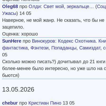
Oleg68
про
Олди
:
Свет мой, зеркальце…
(
Соц
Ужасы
) 14 05
Наверное, не мой жанр. Не сказать, что бы не
зацепило.
Оценка: хорошо
SunHere
про
Винокуров
:
Кодекс Охотника. Кни
фантастика
,
Фэнтези
,
Попаданцы
,
Самиздат, с
05
Сколько можно писать?) дочитывал до 21 кнги 
более-менее было интересно, но уже шло на с
бьются)
13.05.2026
chebur
про
Кристиан Пино
13 05