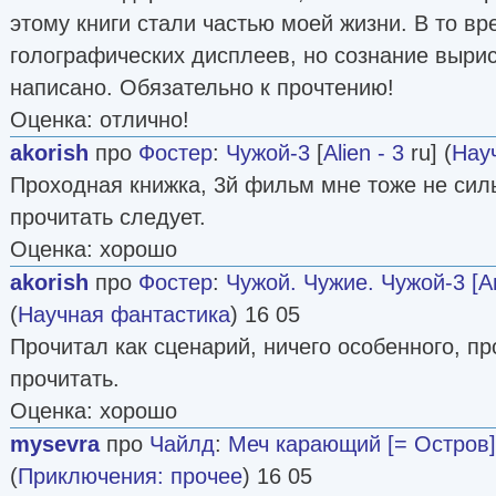
этому книги стали частью моей жизни. В то в
голографических дисплеев, но сознание выри
написано. Обязательно к прочтению!
Оценка: отлично!
akorish
про
Фостер
:
Чужой-3
[
Alien - 3
ru] (
Нау
Проходная книжка, 3й фильм мне тоже не силь
прочитать следует.
Оценка: хорошо
akorish
про
Фостер
:
Чужой. Чужие. Чужой-3 [А
(
Научная фантастика
) 16 05
Прочитал как сценарий, ничего особенного, пр
прочитать.
Оценка: хорошо
mysevra
про
Чайлд
:
Меч карающий [= Остров]
(
Приключения: прочее
) 16 05