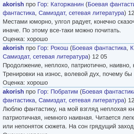
akorish
про
Гор
:
Каторжанин
(
Боевая фантаст
фантастика
,
Самиздат, сетевая литература
) 1
Местами юморно, улгол радует, конечно сказоч
иначе. По этому все-таки можно почитать.
Оценка: хорошо
akorish
про
Гор
:
Рокош
(
Боевая фантастика
,
К
Самиздат, сетевая литература
) 12 05
Продолжение, неплохо, патриотично, наивно, 
Тренировки на износ, волевой дух, почему бы 
Оценка: хорошо
akorish
про
Гор
:
Побратим
(
Боевая фантастик
фантастика
,
Самиздат, сетевая литература
) 1
Люблю фантастику, на мой взгляд неплохая кн
патриотичная, немного наивная. Читается легк
или непоняток сюжета. На сон грядущий заход