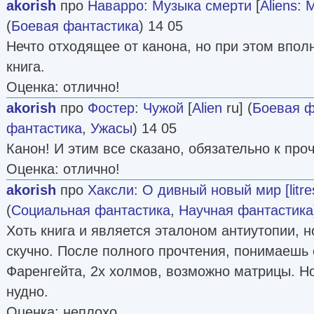
akorish
про
Наварро
:
Музыка смерти
[
Aliens: 
(
Боевая фантастика
) 14 05
Нечто отходящее от канона, но при этом впол
книга.
Оценка: отлично!
akorish
про
Фостер
:
Чужой
[
Alien
ru] (
Боевая ф
фантастика
,
Ужасы
) 14 05
Канон! И этим все сказано, обязательно к про
Оценка: отлично!
akorish
про
Хаксли
:
О дивный новый мир [litre
(
Социальная фантастика
,
Научная фантастика
Хоть книга и является эталоном антиутопии, н
скучно. После полного прочтения, понимаешь 
Фаренгейта, 2х холмов, возможно матрицы. Но
нудно.
Оценка: неплохо