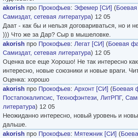
akorish
про
Прокофьев
:
Эфемер [СИ]
(
Боевая
Самиздат, сетевая литература
) 12 05
Даат - как бы и нельзя договариваться, но и 
))) Что же за Дар? Сыр в мышеловке.
akorish
про
Прокофьев
:
Легат [СИ]
(
Боевая фа
Самиздат, сетевая литература
) 12 05
Оценка все еще Хорошо! Не так интересно как
интересно, новые союзники и новые враги. Ч
Оценка: хорошо
akorish
про
Прокофьев
:
Архонт [СИ]
(
Боевая 
Постапокалипсис
,
Технофэнтези
,
ЛитРПГ
,
Сами
литература
) 12 05
Неожиданно интересно, новый уровень и новы
дальше.
akorish
про
Прокофьев
:
Мятежник [СИ]
(
Боева