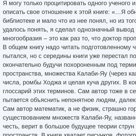
Я могу только процитировать одного ученого и
описать свое отношение к этой книге: «…Я об
библиотеке и мало что из нее понял, но из тог
удалось понять, я сделал однозначный вывод о
многообразия – это как раз то, что доктор про
В общем книгу надо читать подготовленному ч
пытался, но с середины книги уже перестал по
окончательно будучи похороненным под терм
пространства, множества Калаби-Яу (через к
числа, ромбы Ходжа и целая куча других. В ко
глоссарий этих терминов. Сам автор тоже в се
пытается объяснить непонятное людям, далек
Сам автор математик, а не физик, страшно г
существованием множеств Калаби-Яу, названн
честь, верит в большое будущее теории струн
пространств. В книге хватает рисунков, фотог