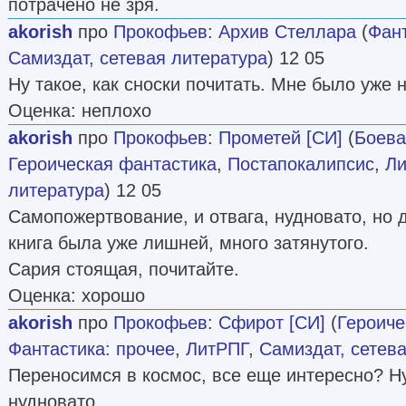
потрачено не зря.
akorish
про
Прокофьев
:
Архив Стеллара
(
Фант
Самиздат, сетевая литература
) 12 05
Ну такое, как сноски почитать. Мне было уже 
Оценка: неплохо
akorish
про
Прокофьев
:
Прометей [СИ]
(
Боева
Героическая фантастика
,
Постапокалипсис
,
Ли
литература
) 12 05
Самопожертвование, и отвага, нудновато, но 
книга была уже лишней, много затянутого.
Сария стоящая, почитайте.
Оценка: хорошо
akorish
про
Прокофьев
:
Сфирот [СИ]
(
Героиче
Фантастика: прочее
,
ЛитРПГ
,
Самиздат, сетев
Переносимся в космос, все еще интересно? Ну
нудновато.