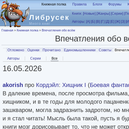
Перейти к основному содержанию
Книжная полка
Правила
Блоги
Форумы
Книги:
[Новые]
[Жанры]
[Серии]
[П
Либрусек
Авторы:
[А]
[Б]
[В]
[Г]
[Д]
[Е]
[Ж]
[З]
[И
Много книг
Вы здесь
Главная
»
Книжная полка
»
Впечатления обо всём
Впечатления обо 
Главные вкладки
Отложено
Оценки
Прочитано
Единомышленники
Советы
Впечатл
Вторичные вкладки
Авторы
Серии
Все
(активная вкладка)
16.05.2026
akorish
про
Кордэйл
:
Хищник I
(
Боевая фанта
В далекие времена, после просмотра фильма,
хищником, и в те годы для молодого пацаненк
зашкваром, могла задразнить задротом, но мн
и я стал читать! Мысль была такой, пусть я бу
книги мозг дорисовывает то, что не может отк