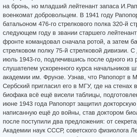
на бронь, но младший лейтенант запаса И.Ра
военкомат добровольцем. В 1941 году Рапопо
батальоном 476-го стрелкового полка 320-й ст
следующем году в звании старшего лейтенант
фронте командовал сначала ротой, а затем б
стрелковом полку 75-й стрелковой дивизии. С
июль 1943-го, подлечившись после одного из 
слушателем ускоренного курса начальников ш
академии им. Фрунзе. Узнав, что Рапопорт в 
Сербский пригласил его в МГУ, где на стенах 
биофака всё ещё висели таблицы, подготовлен
июне 1943 года Рапопорт защитил докторскую
написанную ещё до войны, став доктором биол
после поступили два предложения: от секрет
Академии наук СССР, советского физиолога Л