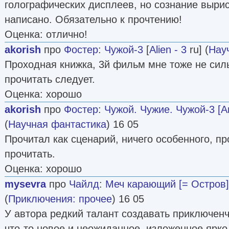
голографических дисплеев, но сознание выри
написано. Обязательно к прочтению!
Оценка: отлично!
akorish
про
Фостер
:
Чужой-3
[
Alien - 3
ru] (
Нау
Проходная книжка, 3й фильм мне тоже не силь
прочитать следует.
Оценка: хорошо
akorish
про
Фостер
:
Чужой. Чужие. Чужой-3 [А
(
Научная фантастика
) 16 05
Прочитал как сценарий, ничего особенного, пр
прочитать.
Оценка: хорошо
mysevra
про
Чайлд
:
Меч карающий [= Остров]
(
Приключения: прочее
) 16 05
У автора редкий талант создавать приключен
что-то новое и неожиданное, изложенное ярко