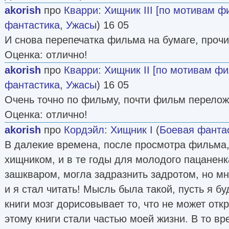
akorish
про
Кварри
:
Хищник III [по мотивам ф
фантастика
,
Ужасы
) 16 05
И снова перепечатка фильма на бумаге, прочит
Оценка: отлично!
akorish
про
Кварри
:
Хищник II [по мотивам ф
фантастика
,
Ужасы
) 16 05
Очень точно по фильму, почти фильм перелож
Оценка: отлично!
akorish
про
Кордэйл
:
Хищник I
(
Боевая фанта
В далекие времена, после просмотра фильма,
хищником, и в те годы для молодого пацаненк
зашкваром, могла задразнить задротом, но мн
и я стал читать! Мысль была такой, пусть я бу
книги мозг дорисовывает то, что не может отк
этому книги стали частью моей жизни. В то в