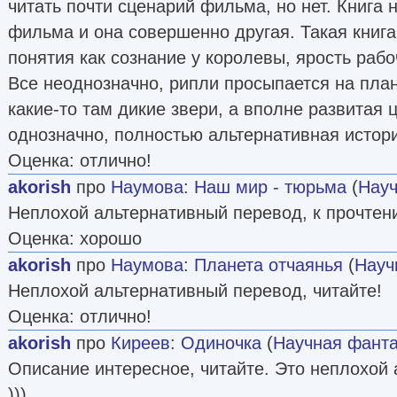
читать почти сценарий фильма, но нет. Книга 
фильма и она совершенно другая. Такая книга
понятия как сознание у королевы, ярость рабо
Все неоднозначно, рипли просыпается на план
какие-то там дикие звери, а вполне развитая 
однозначно, полностью альтернативная истор
Оценка: отлично!
akorish
про
Наумова
:
Наш мир - тюрьма
(
Науч
Неплохой альтернативный перевод, к прочтен
Оценка: хорошо
akorish
про
Наумова
:
Планета отчаянья
(
Науч
Неплохой альтернативный перевод, читайте!
Оценка: отлично!
akorish
про
Киреев
:
Одиночка
(
Научная фанта
Описание интересное, читайте. Это неплохой
)))