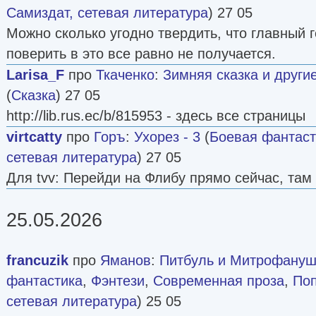
Самиздат, сетевая литература
) 27 05
Можно сколько угодно твердить, что главный 
поверить в это все равно не получается.
Larisa_F
про
Ткаченко
:
Зимняя сказка и други
(
Сказка
) 27 05
http://lib.rus.ec/b/815953 - здесь все страницы
virtcatty
про
Горъ
:
Ухорез - 3
(
Боевая фантаст
сетевая литература
) 27 05
Для tvv: Перейди на Флибу прямо сейчас, там 
25.05.2026
francuzik
про
Яманов
:
Питбуль и Митрофануш
фантастика
,
Фэнтези
,
Современная проза
,
По
сетевая литература
) 25 05