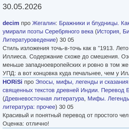
30.05.2026
decim
про
Жегалин
:
Бражники и блудницы. Ка
умирали поэты Серебряного века
(
История
,
Б
Литературоведение
) 30 05
Стиль изложения точь-в-точь как в "1913. Лет
Иллиеса. Содержание схоже до смешения. Оз
меньше западноевропейских и ровно в том же
УПД: а вот концовка куда печальнее, чем у Ил
HORiSi
про
Эпосы, мифы, легенды и сказания
священных текстов древней Индии. Перевод 
(
Древневосточная литература
,
Мифы. Легенды
литература: прочее
) 30 05
Красивый и понятный перевод от простого че
Оценка: отлично!