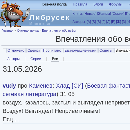
Перейти к основному содержанию
Книжная полка
Правила
Блоги
Форумы
Книги:
[Новые]
[Жанры]
[Серии]
[П
Либрусек
Авторы:
[А]
[Б]
[В]
[Г]
[Д]
[Е]
[Ж]
[З]
[И
Много книг
Вы здесь
Главная
»
Книжная полка
»
Впечатления обо всём
Впечатления обо 
Главные вкладки
Отложено
Оценки
Прочитано
Единомышленники
Советы
Впечатл
Вторичные вкладки
Авторы
Серии
Все
(активная вкладка)
31.05.2026
vudy
про
Каменев
:
Хлад [СИ]
(
Боевая фантас
сетевая литература
) 31 05
воздух, казалось, застыл и выглядел неприве
Воздух! Выглядел! Неприветливым!
Псц ...