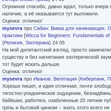
Огромное спасибо, давно ждал, только вчера
наличие, а её оказывается тут выложили.
Оценка: отлично!
mysevra
про
Сабин
:
Викка для начинающих. 
практики
[
Wicca for Beginners: Fundamentals of 
(
Религия
,
Эзотерика
) 24 05
На мой дилетантский взгляд, просто замечател
существу и без нагнетания эзотерической заум
тот будет искать дальше.
Оценка: отлично!
mysevra
про
Иванов
:
Вегетация
(
Киберпанк
,
П
Хорошо пишет, и идея отличная, почти злобо
тягостно-упадническое ощущение, безнадёжны
бабёшки, работяги, озабоченные 20 летние пу
грязь и бытовой цинизм – знать этого всего не