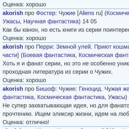
Оценка: хорошо
akorish
про
Фостер
:
Чужие
[
Aliens
ru] (
Космиче
Ужасы
,
Научная фантастика
) 14 05
Как бы канон, но есть книги из серии поинтере
Оценка: хорошо
akorish
про
Перри
:
Земной улей. Приют кошма
части]
(
Боевая фантастика
,
Космическая фант
Хоть я и фанат серии, но это не особенно уни
проходная литература из серии о Чужих.
Оценка: хорошо
akorish
про
Бишоф
:
Чужие: Геноцид. Чужая жа
фантастика
,
Космическая фантастика
,
Ужасы
)
Не супер захватывающая идея, но для фанато
прочтению. Ищем эликсир жизни, идем на лю
Оценка: отлично!