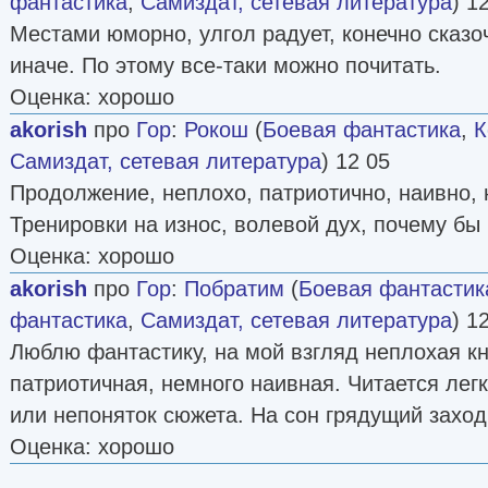
фантастика
,
Самиздат, сетевая литература
) 1
Местами юморно, улгол радует, конечно сказоч
иначе. По этому все-таки можно почитать.
Оценка: хорошо
akorish
про
Гор
:
Рокош
(
Боевая фантастика
,
К
Самиздат, сетевая литература
) 12 05
Продолжение, неплохо, патриотично, наивно, 
Тренировки на износ, волевой дух, почему бы 
Оценка: хорошо
akorish
про
Гор
:
Побратим
(
Боевая фантастик
фантастика
,
Самиздат, сетевая литература
) 1
Люблю фантастику, на мой взгляд неплохая кн
патриотичная, немного наивная. Читается легк
или непоняток сюжета. На сон грядущий заход
Оценка: хорошо