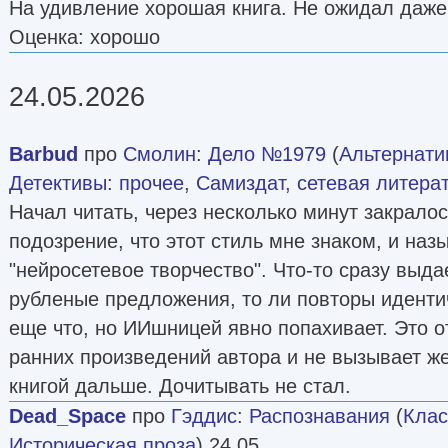
На удивление хорошая книга. Не ожидал даже
Оценка: хорошо
24.05.2026
Barbud
про
Смолин
:
Дело №1979
(
Альтернати
Детективы: прочее
,
Самиздат, сетевая литера
Начал читать, через несколько минут закрало
подозрение, что этот стиль мне знаком, и наз
"нейросетевое творчество". Что-то сразу выдае
рубленые предложения, то ли повторы иденти
еще что, но ИИшницей явно попахивает. Это о
ранних произведений автора и не вызывает ж
книгой дальше. Дочитывать не стал.
Dead_Space
про
Гэддис
:
Распознавания
(
Клас
Историческая проза
) 24 05