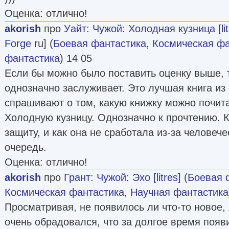
Оценка: отлично!
akorish
про
Уайт
:
Чужой: Холодная кузница [lit
Forge
ru] (
Боевая фантастика
,
Космическая фа
фантастика
) 14 05
Если бы можно было поставить оценку выше, т
однозначно заслуживает. Это лучшая книга из
спрашивают о том, какую книжку можно почит
Холодную кузницу. Однозначно к прочтению. 
защиту, и как она не сработала из-за человеч
очередь.
Оценка: отлично!
akorish
про
Грант
:
Чужой: Эхо [litres]
(
Боевая 
Космическая фантастика
,
Научная фантастика
Просматривая, не появилось ли что-то новое, я
очень обрадовался, что за долгое время появи