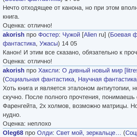
Нечто отходящее от канона, но при этом впол
книга.
Оценка: отлично!
akorish
про
Фостер
:
Чужой
[
Alien
ru] (
Боевая ф
фантастика
,
Ужасы
) 14 05
Канон! И этим все сказано, обязательно к про
Оценка: отлично!
akorish
про
Хаксли
:
О дивный новый мир [litre
(
Социальная фантастика
,
Научная фантастика
Хоть книга и является эталоном антиутопии, н
скучно. После полного прочтения, понимаешь 
Фаренгейта, 2х холмов, возможно матрицы. Но
нудно.
Оценка: неплохо
Oleg68
про
Олди
:
Свет мой, зеркальце…
(
Соц