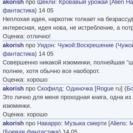
akorish
про
Шекли
:
Кровавый урожай
[
Alien Ha
фантастика
) 14 05
Неплохая идея, наркотик толкает на безрассу
интересная, идея нова, не истребление, а пот
Оценка: отлично!
akorish
про
Уидон
:
Чужой:Воскрешение (Чужой
фантастика
) 14 05
Совершенно никакой изюминки, полнейшая "ш
полнее, хотя обычно все наоборот.
Оценка: хорошо
akorish
про
Скофилд
:
Одиночка
[
Rogue
ru] (
Бо
Это лично для меня проходная книга, одна из
изюминки.
Оценка: хорошо
akorish
про
Наварро
:
Музыка смерти
[
Aliens: 
(
Боевая фантастика
) 14 05