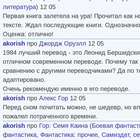
литература
) 12 05
Первая книга залетела на ура! Прочитал как н
тексте. Ждал последующие книги. Однозначн
Оценка: отлично!
akorish
про
Джордж Оруэлл
12 05
1984 лучший перевод - это Леонид Бершидски
отличном современном переводе. Почему так 
сравнению с другими переводчиками? Да по т
адаптировано.
Очень рекомендую именно в его переводе.
akorish
про
Алекс Гор
12 05
Перед сном почитать можно, не шедевр, но вп
пожалел потраченного времени.
akorish
про
Гор
:
Семя Каина
(
Боевая фантаст
фантастика
,
Фантастика: прочее
,
Самиздат, се