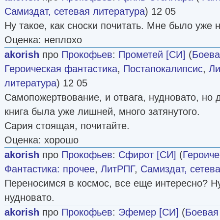
Самиздат, сетевая литература
) 12 05
Ну такое, как сноски почитать. Мне было уже 
Оценка: неплохо
akorish
про
Прокофьев
:
Прометей [СИ]
(
Боева
Героическая фантастика
,
Постапокалипсис
,
Ли
литература
) 12 05
Самопожертвование, и отвага, нудновато, но 
книга была уже лишней, много затянутого.
Сария стоящая, почитайте.
Оценка: хорошо
akorish
про
Прокофьев
:
Сфирот [СИ]
(
Героиче
Фантастика: прочее
,
ЛитРПГ
,
Самиздат, сетев
Переносимся в космос, все еще интересно? Ну
нудновато.
akorish
про
Прокофьев
:
Эфемер [СИ]
(
Боевая