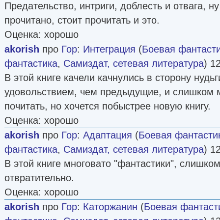
Предательство, интриги, доблесть и отвага, ну
прочитано, стоит прочитать и это.
Оценка: хорошо
akorish
про
Гор
:
Интеграция
(
Боевая фантаст
фантастика
,
Самиздат, сетевая литература
) 1
В этой книге качели качнулись в сторону нудь
удовольствием, чем предыдущие, и слишком 
почитать, но хочется побыстрее новую книгу.
Оценка: хорошо
akorish
про
Гор
:
Адаптация
(
Боевая фантасти
фантастика
,
Самиздат, сетевая литература
) 1
В этой книге многовато "фантастики", слишком
отвратительно.
Оценка: хорошо
akorish
про
Гор
:
Каторжанин
(
Боевая фантаст