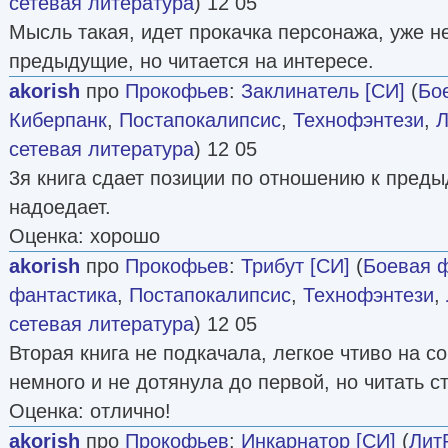
сетевая литература
) 12 05
Мысль такая, идет прокачка персонажа, уже не
предыдущие, но читается на интересе.
akorish
про
Прокофьев
:
Заклинатель [СИ]
(
Бо
Киберпанк
,
Постапокалипсис
,
Технофэнтези
,
Л
сетевая литература
) 12 05
3я книга сдает позиции по отношению к преды
надоедает.
Оценка: хорошо
akorish
про
Прокофьев
:
Трибут [СИ]
(
Боевая 
фантастика
,
Постапокалипсис
,
Технофэнтези
,
сетевая литература
) 12 05
Вторая книга не подкачала, легкое чтиво на с
немного и не дотянула до первой, но читать ст
Оценка: отлично!
akorish
про
Прокофьев
:
Инкарнатор [СИ]
(
Лит