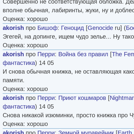
Совершенно не соответствующая обложка. Дело
вполне обычная, лабиринты, жуки, ну и добле
Оценка: хорошо
akorish
про
Бишоф
:
Геноцид
[
Genocide
ru] (
Бо
Эгегей, на допинге, ищем чудо зелье... Ну так
Оценка: хорошо
akorish
про
Перри
:
Война без правил
[
The Fem
фантастика
) 14 05
И снова обычная книжка, не оставляющая како
памяти.
Оценка: хорошо
akorish
про
Перри
:
Приют кошмаров
[
Nightmar
фантастика
) 14 05
Снова никакой изюминки, просто книжка про Ч
Оценка: хорошо
akorish
про
Перри
:
Земной муравейник
[
Earth