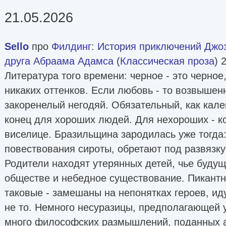
21.05.2026
Sello
про
Филдинг
:
История приключений Джоз
друга Абраама Адамса
(
Классическая проза
) 
Литература того времени: черное - это черное,
никаких оттенков. Если любовь - то возвышен
закоренелый негодяй. Обязательный, как кал
конец для хороших людей. Для нехороших - к
виселице. Бразильщина зародилась уже тогда:
повествования сироты, обретают под развязк
Родители находят утерянных детей, чье будущ
обществе и небедное существование. Пикантн
таковые - замешаны на непонятках героев, и
не то. Немного несуразицы, предполагающей у
много философских размышлений, поданных а