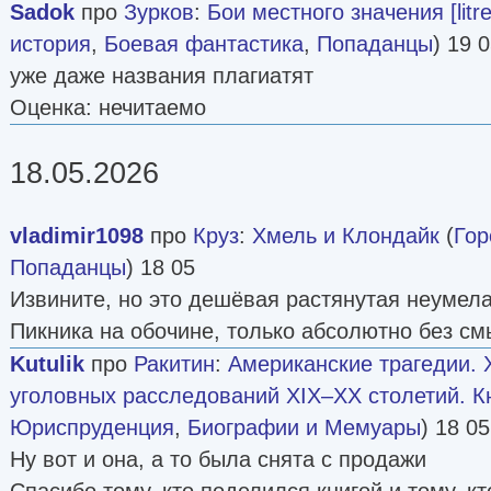
Sadok
про
Зурков
:
Бои местного значения [litre
история
,
Боевая фантастика
,
Попаданцы
) 19 
уже даже названия плагиатят
Оценка: нечитаемо
18.05.2026
vladimir1098
про
Круз
:
Хмель и Клондайк
(
Гор
Попаданцы
) 18 05
Извините, но это дешёвая растянутая неумела
Пикника на обочине, только абсолютно без см
Kutulik
про
Ракитин
:
Американские трагедии.
уголовных расследований XIX–XX столетий. Кн
Юриспруденция
,
Биографии и Мемуары
) 18 05
Ну вот и она, а то была снята с продажи
Спасибо тому, кто поделился книгой и тому, к