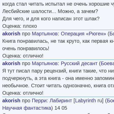
когда стал читать испытал не очень хорошие ч
Лесбийские шалости... Можно, а зачем?
Для чего, и для кого написан этот шлак?
Оценка: плохо
akorish
про
Мартьянов
:
Операция «Рюген»
(
Б
Книга понравилась, не так круто, как первая к
очень понравилось!
Оценка: отлично!
akorish
про
Мартьянов
:
Русский десант
(
Боев
Я тут писал пару рецензий, книги такие, что н
подчеркнуть, а эта книга - она именно запомин
необычное. Стоит читать однозначно, книга от
Оценка: отлично!
akorish
про
Перри
:
Лабиринт
[
Labyrinth
ru] (
Бо
Научная фантастика
) 14 05