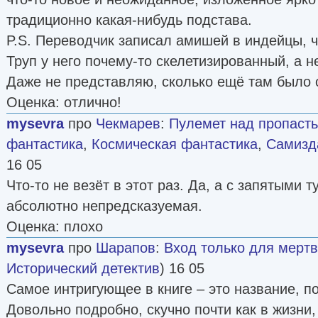
традиционно какая-нибудь подстава.
P.S. Переводчик записал амишей в индейцы, 
Труп у него почему-то скелетизированный, а н
Даже не представляю, сколько ещё там было 
Оценка: отлично!
mysevra
про
Чекмарев
:
Пулемет над пропаст
фантастика
,
Космическая фантастика
,
Самизда
16 05
Что-то не везёт в этот раз. Да, а с запятыми т
абсолютно непредсказуемая.
Оценка: плохо
mysevra
про
Шарапов
:
Вход только для мерт
Исторический детектив
) 16 05
Самое интригующее в книге – это название, по
Довольно подробно, скучно почти как в жизни