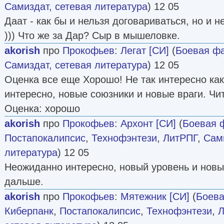
Самиздат, сетевая литература
) 12 05
Даат - как бы и нельзя договариваться, но и 
))) Что же за Дар? Сыр в мышеловке.
akorish
про
Прокофьев
:
Легат [СИ]
(
Боевая фа
Самиздат, сетевая литература
) 12 05
Оценка все еще Хорошо! Не так интересно как
интересно, новые союзники и новые враги. Ч
Оценка: хорошо
akorish
про
Прокофьев
:
Архонт [СИ]
(
Боевая 
Постапокалипсис
,
Технофэнтези
,
ЛитРПГ
,
Сами
литература
) 12 05
Неожиданно интересно, новый уровень и новы
дальше.
akorish
про
Прокофьев
:
Мятежник [СИ]
(
Боева
Киберпанк
,
Постапокалипсис
,
Технофэнтези
,
Л