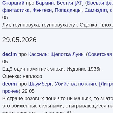
Старший
про
Бармин
:
Бестия [AT]
(
Боевая фа
фантастика
,
Фэнтези
,
Попаданцы
,
Самиздат, с
05
Лут, групповуха, групповуха лут. Оценка "плохо
29.05.2026
decim
про
Кассиль
:
Щепотка Луны
(
Советская
05
Ещё один памятник эпохи. Издание 1936г.
Оценка: неплохо
decim
про
Шаумберг
:
Убийства по книге [Литр
прочее
) 29 05
В стране розовых пони что ни маньяк, то знат
это обиженные сильными, отыгрывающиеся на 
могут пояснить - "а чо она, б*".