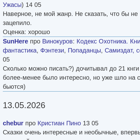
Ужасы
) 14 05
Наверное, не мой жанр. Не сказать, что бы не
зацепило.
Оценка: хорошо
SunHere
про
Винокуров
:
Кодекс Охотника. Кни
фантастика
,
Фэнтези
,
Попаданцы
,
Самиздат, с
05
Сколько можно писать?) дочитывал до 21 кнги 
более-менее было интересно, но уже шло на с
бьются)
13.05.2026
chebur
про
Кристиан Пино
13 05
Сказки очень интересные и необычные, вперв