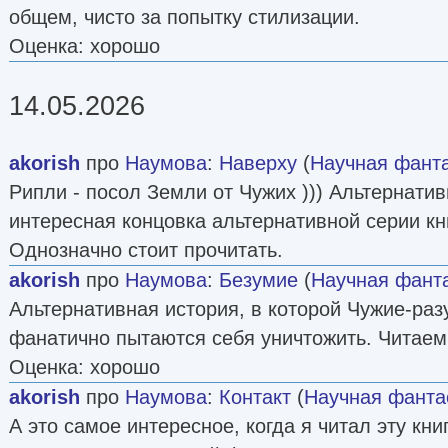
общем, чисто за попытку стилизации.
Оценка: хорошо
14.05.2026
akorish
про
Наумова
:
Наверху
(
Научная фант
Рипли - посол Земли от Чужих ))) Альтернати
интересная концовка альтернативной серии кн
Однозначно стоит прочитать.
akorish
про
Наумова
:
Безумие
(
Научная фант
Альтернативная история, в которой Чужие-ра
фанатично пытаются себя уничтожить. Читаем
Оценка: хорошо
akorish
про
Наумова
:
Контакт
(
Научная фанта
А это самое интересное, когда я читал эту книг