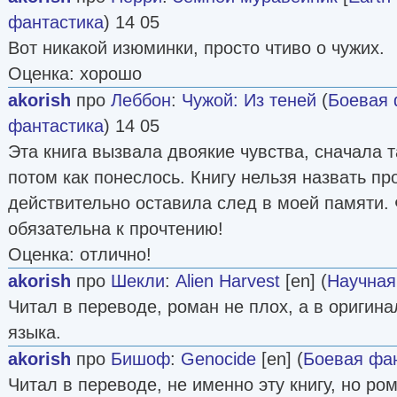
фантастика
) 14 05
Вот никакой изюминки, просто чтиво о чужих.
Оценка: хорошо
akorish
про
Леббон
:
Чужой: Из теней
(
Боевая 
фантастика
) 14 05
Эта книга вызвала двоякие чувства, сначала т
потом как понеслось. Книгу нельзя назвать пр
действительно оставила след в моей памяти.
обязательна к прочтению!
Оценка: отлично!
akorish
про
Шекли
:
Alien Harvest
[en] (
Научная
Читал в переводе, роман не плох, а в оригина
языка.
akorish
про
Бишоф
:
Genocide
[en] (
Боевая фа
Читал в переводе, не именно эту книгу, но ро