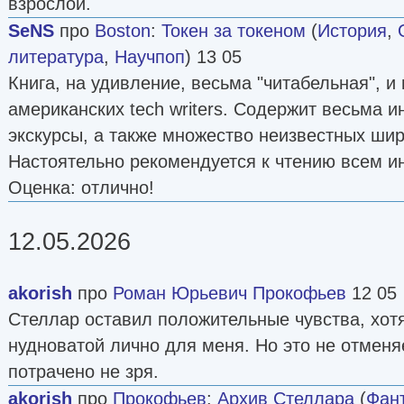
взрослой.
SeNS
про
Boston
:
Токен за токеном
(
История
,
литература
,
Научпоп
) 13 05
Книга, на удивление, весьма "читабельная", и
американских tech writers. Содержит весьма 
экскурсы, а также множество неизвестных шир
Настоятельно рекомендуется к чтению всем 
Оценка: отлично!
12.05.2026
akorish
про
Роман Юрьевич Прокофьев
12 05
Стеллар оставил положительные чувства, хот
нудноватой лично для меня. Но это не отменяе
потрачено не зря.
akorish
про
Прокофьев
:
Архив Стеллара
(
Фант