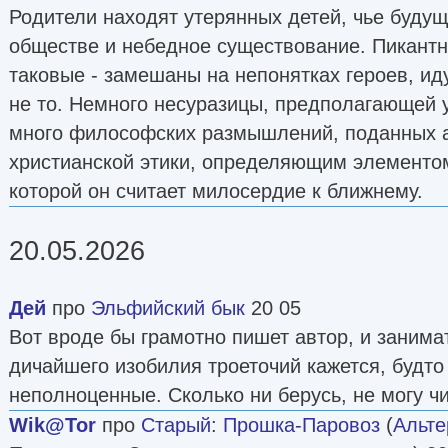
Родители находят утерянных детей, чье будущ
обществе и небедное существование. Пикантн
таковые - замешаны на непонятках героев, и
не то. Немного несуразицы, предполагающей у
много философских размышлений, поданных а
христианской этики, определяющим элементо
которой он считает милосердие к ближнему.
20.05.2026
Дей
про
Эльфийский бык
20 05
Вот вроде бы грамотно пишет автор, и занимат
дичайшего изобилия троеточий кажется, будто
неполноценные. Сколько ни берусь, не могу чи
Wik@Tor
про
Старый
:
Прошка-Паровоз
(
Альте