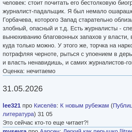
человек: стоит почитать его бестолковую био
журналист-падальщик. Я был немало ошарашен
Горбачева, которого Запад старательно облиз
злобный, опасный и т.д. Есть журналисты - сп
вынюхиванию благовонных запахов у власти, в
куда только можно. У этого же, торчка на нарк
потрафляя черноте, рыться с упоением в дерьм
и власть ненавидишь, и самих журналистов-г
Оценка: нечитаемо
31.05.2026
lee321
про
Киселёв
:
К новым рубежам
(
Публиц
литература
) 31 05
Это сейчас кто-то еще читает?!
mysevra
про
Аарсен
:
Легкий как перышко [litres