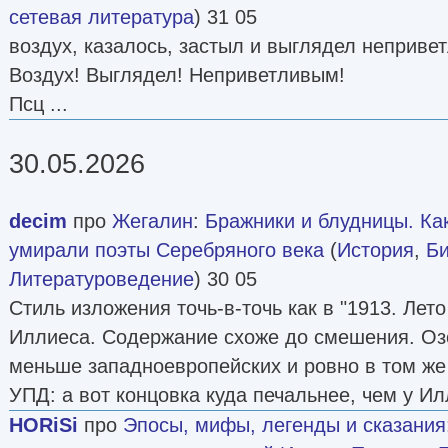
сетевая литература
) 31 05
воздух, казалось, застыл и выглядел неприве
Воздух! Выглядел! Неприветливым!
Псц ...
30.05.2026
decim
про
Жегалин
:
Бражники и блудницы. Ка
умирали поэты Серебряного века
(
История
,
Б
Литературоведение
) 30 05
Стиль изложения точь-в-точь как в "1913. Лет
Иллиеса. Содержание схоже до смешения. Оз
меньше западноевропейских и ровно в том же
УПД: а вот концовка куда печальнее, чем у Ил
HORiSi
про
Эпосы, мифы, легенды и сказания