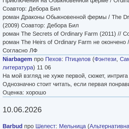
Приключения на Обыкновенной ферме / Ordina
Соавтор: Дебора Бил
роман Драконы Обыкновенной фермы / The Dra
(2009) Соавтор: Дебора Бил
роман The Secrets of Ordinary Farm (2011) // 
роман The Heirs of Ordinary Farm не окончено 
Согласно ЛФ
Niarbagem
про
Пехов
:
Птицелов
(
Фэнтези
,
Сам
литература
) 11 06
На мой взгляд не хуже первой, сюжет, интрига 
Однозначно стоит читать, если первая понрав
Оценка: хорошо
10.06.2026
Barbud
про
Шелест
:
Мельница
(
Альтернативна