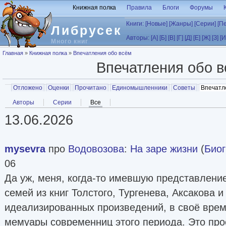
Перейти к основному содержанию
Книжная полка
Правила
Блоги
Форумы
Книги:
[Новые]
[Жанры]
[Серии]
[П
Либрусек
Авторы:
[А]
[Б]
[В]
[Г]
[Д]
[Е]
[Ж]
[З]
[И
Много книг
Вы здесь
Главная
»
Книжная полка
»
Впечатления обо всём
Впечатления обо 
Главные вкладки
Отложено
Оценки
Прочитано
Единомышленники
Советы
Впечатл
Вторичные вкладки
Авторы
Серии
Все
(активная вкладка)
13.06.2026
mysevra
про
Водовозова
:
На заре жизни
(
Био
06
Да уж, меня, когда-то имевшую представлени
семей из книг Толстого, Тургенева, Аксакова 
идеализированных произведений, в своё вре
мемуары современниц этого периода. Это прос