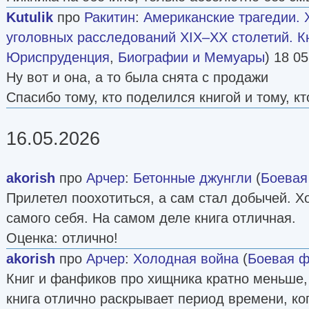
Kutulik
про
Ракитин
:
Американские трагедии.
уголовных расследований XIX–XX столетий. Кн
Юриспруденция
,
Биографии и Мемуары
) 18 05
Ну вот и она, а то была снята с продажи
Спасибо тому, кто поделился книгой и тому, к
16.05.2026
akorish
про
Арчер
:
Бетонные джунгли
(
Боевая
Прилетел поохотиться, а сам стал добычей. Хот
самого себя. На самом деле книга отличная.
Оценка: отлично!
akorish
про
Арчер
:
Холодная война
(
Боевая ф
Книг и фанфиков про хищника кратно меньше, 
книга отлично раскрывает период времени, к