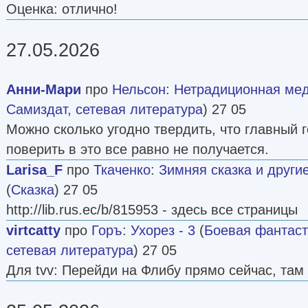
Оценка: отлично!
27.05.2026
Анни-Мари
про
Нельсон
:
Нетрадиционная ме
Самиздат, сетевая литература
) 27 05
Можно сколько угодно твердить, что главный 
поверить в это все равно не получается.
Larisa_F
про
Ткаченко
:
Зимняя сказка и други
(
Сказка
) 27 05
http://lib.rus.ec/b/815953 - здесь все страницы
virtcatty
про
Горъ
:
Ухорез - 3
(
Боевая фантаст
сетевая литература
) 27 05
Для tvv: Перейди на Флибу прямо сейчас, там 