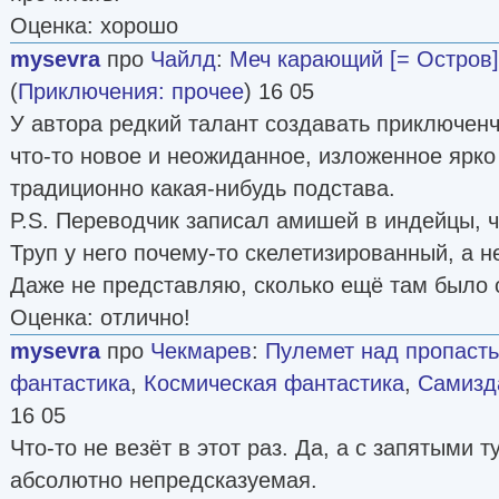
Оценка: хорошо
mysevra
про
Чайлд
:
Меч карающий [= Остров]
(
Приключения: прочее
) 16 05
У автора редкий талант создавать приключен
что-то новое и неожиданное, изложенное ярко
традиционно какая-нибудь подстава.
P.S. Переводчик записал амишей в индейцы, 
Труп у него почему-то скелетизированный, а н
Даже не представляю, сколько ещё там было 
Оценка: отлично!
mysevra
про
Чекмарев
:
Пулемет над пропаст
фантастика
,
Космическая фантастика
,
Самизда
16 05
Что-то не везёт в этот раз. Да, а с запятыми т
абсолютно непредсказуемая.