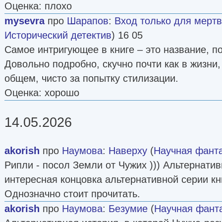
Оценка: плохо
mysevra
про
Шарапов
:
Вход только для мерт
Исторический детектив
) 16 05
Самое интригующее в книге – это название, по
Довольно подробно, скучно почти как в жизни
общем, чисто за попытку стилизации.
Оценка: хорошо
14.05.2026
akorish
про
Наумова
:
Наверху
(
Научная фант
Рипли - посол Земли от Чужих ))) Альтернати
интересная концовка альтернативной серии кн
Однозначно стоит прочитать.
akorish
про
Наумова
:
Безумие
(
Научная фант