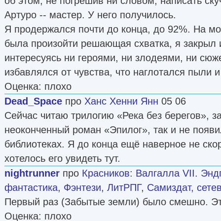
об этом, не погрешив ни словом, написать ску
Артуро -- мастер. У него получилось.
Я продержался почти до конца, до 92%. На мо
была произойти решающая схватка, я закрыл 
интересуясь ни героями, ни злодеями, ни сюж
избавлялся от чувства, что наглотался пыли и
Оценка: плохо
Dead_Space
про
Ханс Хенни Янн
05 06
Сейчас читаю трилогию «Река без берегов», з
неоконченный роман «Эпилог», так и не появи
библиотеках. Я до конца ещё наверное не скор
хотелось его увидеть тут.
nightrunner
про
Красников
:
Валгалла VII. Энд
фантастика
,
Фэнтези
,
ЛитРПГ
,
Самиздат, сете
Первый раз (Забытые земли) было смешно. Эт
Оценка: плохо