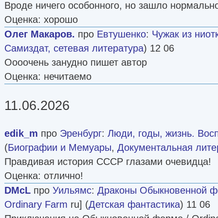
Вроде ничего особонного, но зашло нормально
Оценка: хорошо
Олег Макаров.
про
Евтушенко
:
Чужак из ниот
Самиздат, сетевая литература
) 12 06
Оооочень занудно пишет автор
Оценка: нечитаемо
11.06.2026
edik_m
про
Эренбург
:
Люди, годы, жизнь. Вос
(
Биографии и Мемуары
,
Документальная лите
Правдивая история СССР глазами очевидца!
Оценка: отлично!
DMcL
про
Уильямс
:
Драконы Обыкновенной 
Ordinary Farm
ru] (
Детская фантастика
) 11 06