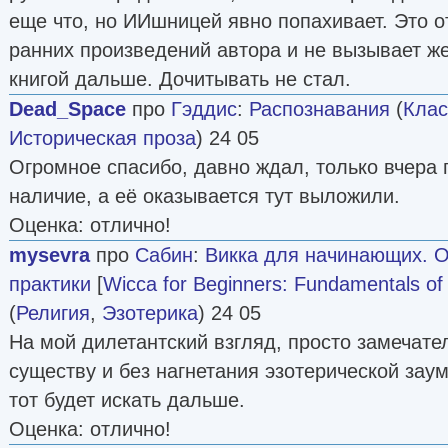
еще что, но ИИшницей явно попахивает. Это о
ранних произведений автора и не вызывает ж
книгой дальше. Дочитывать не стал.
Dead_Space
про
Гэддис
:
Распознавания
(
Клас
Историческая проза
) 24 05
Огромное спасибо, давно ждал, только вчера
наличие, а её оказывается тут выложили.
Оценка: отлично!
mysevra
про
Сабин
:
Викка для начинающих. 
практики
[
Wicca for Beginners: Fundamentals of 
(
Религия
,
Эзотерика
) 24 05
На мой дилетантский взгляд, просто замечател
существу и без нагнетания эзотерической заум
тот будет искать дальше.
Оценка: отлично!