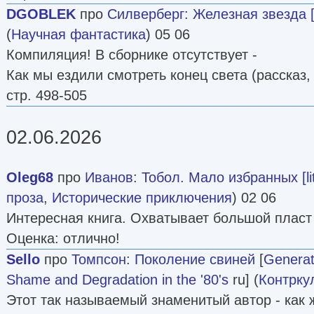
DGOBLEK
про
Силверберг
:
Железная звезда 
(
Научная фантастика
) 05 06
Компиляция! В сборнике отсутствует -
Как мы ездили смотреть конец света (рассказ,
стр. 498-505
02.06.2026
Oleg68
про
Иванов
:
Тобол. Мало избранных [lit
проза
,
Исторические приключения
) 02 06
Интересная книга. Охватывает большой пласт
Оценка: отлично!
Sello
про
Томпсон
:
Поколение свиней
[
Generat
Shame and Degradation in the '80's
ru] (
Контрку
Этот так называемый знаменитый автор - как 