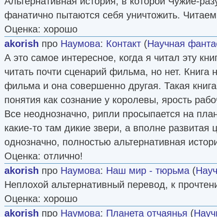
Альтернативная история, в которой Чужие-ра
фанатично пытаются себя уничтожить. Читаем
Оценка: хорошо
akorish
про
Наумова
:
Контакт
(
Научная фанта
А это самое интересное, когда я читал эту книг
читать почти сценарий фильма, но нет. Книга 
фильма и она совершенно другая. Такая книга
понятия как сознание у королевы, ярость рабо
Все неоднозначно, рипли просыпается на план
какие-то там дикие звери, а вполне развитая 
однозначно, полностью альтернативная истор
Оценка: отлично!
akorish
про
Наумова
:
Наш мир - тюрьма
(
Науч
Неплохой альтернативный перевод, к прочтен
Оценка: хорошо
akorish
про
Наумова
:
Планета отчаянья
(
Науч