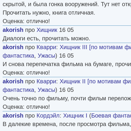
скрытой, и была гонка вооружений. Тут нет отк
Прочитать нужно, книга отличная.
Оценка: отлично!
akorish
про
Хищник
16 05
Диалоги есть, прочитать можно.
akorish
про
Кварри
:
Хищник III [по мотивам ф
фантастика
,
Ужасы
) 16 05
И снова перепечатка фильма на бумаге, прочит
Оценка: отлично!
akorish
про
Кварри
:
Хищник II [по мотивам ф
фантастика
,
Ужасы
) 16 05
Очень точно по фильму, почти фильм перелож
Оценка: отлично!
akorish
про
Кордэйл
:
Хищник I
(
Боевая фанта
В далекие времена, после просмотра фильма,