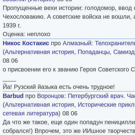
Пропущенные вехи истории: голодомор, ввод с
Чехословакию. А советские войска не вошли, 
1939 г.
Оценка: неплохо
Никос Костакис
про
Алмазный
:
Телохранитель
(
Альтернативная история
,
Попаданцы
,
Самизда
08 06
о присвоении его к званию Героя Советского 
____
Йа! Рузский йазыка есть очень трудное!
Barbud
про
Воронцов
:
Петербургский врач. Ча
(
Альтернативная история
,
Исторические прик
сетевая литература
) 08 06
Да что же такое, еще один попадун пеницилли
собрался!) Впрочем, это же ИИшное творчеств