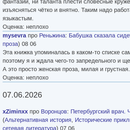
фантазии, ни таланта плести словесные круже
изъясняться чётко и внятно. Таким надо работ
языкастым.
Оценка: неплохо
mysevra
про
Реньжина
:
Бабушка сказала сиде
проза
) 08 06
Эта книжка упоминалась в каком-то списке са
поэтому я и ждала чего-то запредельного и щ
А это просто женская проза, милая и грустная
Оценка: неплохо
07.06.2026
xZiminxx
про
Воронцов
:
Петербургский врач. Ч
(
Альтернативная история
,
Исторические прик
сетевая литература
) 07 06