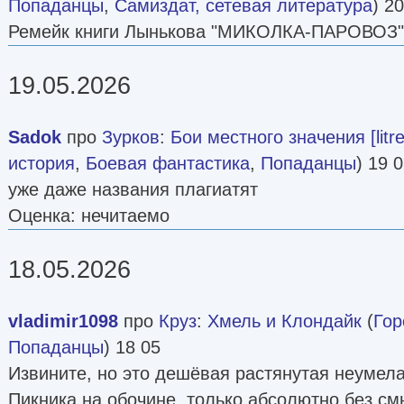
Попаданцы
,
Самиздат, сетевая литература
) 2
Ремейк книги Лынькова "МИКОЛКА-ПАРОВОЗ"
19.05.2026
Sadok
про
Зурков
:
Бои местного значения [litre
история
,
Боевая фантастика
,
Попаданцы
) 19 
уже даже названия плагиатят
Оценка: нечитаемо
18.05.2026
vladimir1098
про
Круз
:
Хмель и Клондайк
(
Гор
Попаданцы
) 18 05
Извините, но это дешёвая растянутая неумела
Пикника на обочине, только абсолютно без см