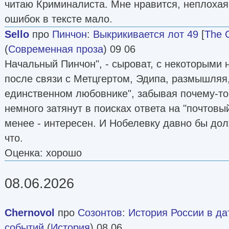
читаю Криминалиста. Мне нравится, неплохая
ошибок в тексте мало.
Sello
про
Пинчон
:
Выкрикивается лот 49
[
The C
(
Современная проза
) 09 06
Начальный Пинчон", - сыроват, с некоторыми 
после связи с Метцгертом, Эдипа, размышляя,
единственном любовнике", забывая почему-то 
немного затянут в поисках ответа на "почтовый
менее - интересен. И Нобелевку давно бы дол
что.
Оценка: хорошо
08.06.2026
Chernovol
про
Созонтов
:
История России в да
событий
(
История
) 08 06