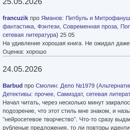
25.05.2026
francuzik
про
Яманов
:
Питбуль и Митрофануш
фантастика
,
Фэнтези
,
Современная проза
,
По
сетевая литература
) 25 05
На удивление хорошая книга. Не ожидал даже
Оценка: хорошо
24.05.2026
Barbud
про
Смолин
:
Дело №1979
(
Альтернати
Детективы: прочее
,
Самиздат, сетевая литера
Начал читать, через несколько минут закрало
подозрение, что этот стиль мне знаком, и наз
"нейросетевое творчество". Что-то сразу выдае
рубленые предложения, то ли повторы иденти