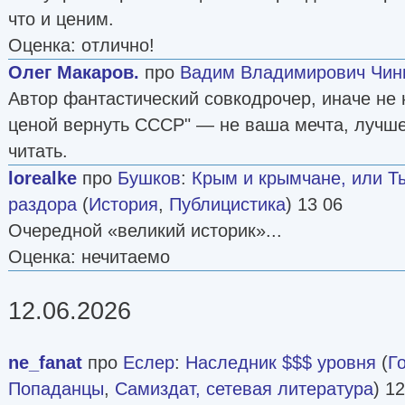
что и ценим.
Оценка: отлично!
Олег Макаров.
про
Вадим Владимирович Чин
Автор фантастический совкодрочер, иначе не
ценой вернуть СССР" — не ваша мечта, лучше
читать.
lorealke
про
Бушков
:
Крым и крымчане, или Т
раздора
(
История
,
Публицистика
) 13 06
Очередной «великий историк»...
Оценка: нечитаемо
12.06.2026
ne_fanat
про
Еслер
:
Наследник $$$ уровня
(
Г
Попаданцы
,
Самиздат, сетевая литература
) 1