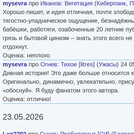
mysevra
про
Иванов
:
Вегетация
(
Киберпанк
,
П
Хорошо пишет, и идея отличная, почти злобо
тягостно-упадническое ощущение, безнадёжны
бабёшки, работяги, озабоченные 20 летние пу
грязь и бытовой цинизм – знать этого всего не
отдохнут.
Оценка: неплохо
mysevra
про
Огнев
:
Тихое [litres]
(
Ужасы
) 24 0
Дивная история! Это даже больше относится 
Оригинально, динамично, увлекательно, прису
«обоснуй». Я буду фанатом этого автора.
Оценка: отлично!
23.05.2026
Lan2292
про
Сухов
:
Реабилитант [СИ]
(
Боевая