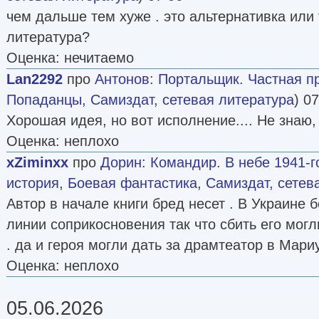
чем дальше тем хуже . это альтернативка или
литература?
Оценка: нечитаемо
Lan2292
про
Антонов
:
Портальщик. Частная пр
Попаданцы
,
Самиздат, сетевая литература
) 0
Хорошая идея, но вот исполнение.... Не знаю,
Оценка: неплохо
xZiminxx
про
Дорин
:
Командир. В небе 1941-г
история
,
Боевая фантастика
,
Самиздат, сетев
Автор в начале книги бред несет . В Украине 
линии соприкосновения так что сбить его могл
. да и героя могли дать за драмтеатор в Мар
Оценка: неплохо
05.06.2026