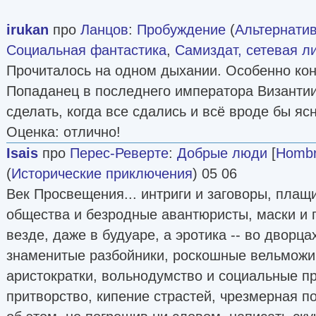
irukan
про
Ланцов
:
Пробуждение
(
Альтернатив
Социальная фантастика
,
Самиздат, сетевая л
Прочиталось на одном дыхании. Особенно кон
Попаданец в последнего императора Византии
сделать, когда все сдались и всё вроде бы яс
Оценка: отлично!
Isais
про
Перес-Реверте
:
Добрые люди
[
Hombr
(
Исторические приключения
) 05 06
Век Просвещения... интриги и заговоры, плащ
общества и безродные авантюристы, маски и
везде, даже в будуаре, а эротика -- во дворц
знаменитые разбойники, роскошные вельможи
аристократки, вольнодумство и социальные п
притворство, кипение страстей, чрезмерная п