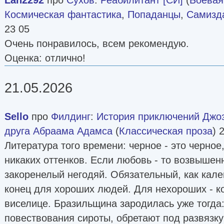
Космическая фантастика
,
Попаданцы
,
Самизда
23 05
Очень понравилось, всем рекомендую.
Оценка: отлично!
21.05.2026
Sello
про
Филдинг
:
История приключений Джоз
друга Абраама Адамса
(
Классическая проза
) 
Литература того времени: черное - это черное,
никаких оттенков. Если любовь - то возвышен
закоренелый негодяй. Обязательный, как кал
конец для хороших людей. Для нехороших - к
виселице. Бразильщина зародилась уже тогда:
повествования сироты, обретают под развязк