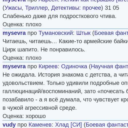
(
Ужасы
,
Триллер
,
Детективы: прочее
) 31 05
Слабенько даже для подросткового чтива.
Оценка: плохо
mysevra
про
Тумановский
:
Штык
(
Боевая фант
Читаешь, читаешь… Какие-то армейские байк
Цирк шапито. Не понравилось.
Оценка: плохо
mysevra
про
Киреев
:
Одиночка
(
Научная фант
Не ожидала. История знакома с детства, а чит
удовольствием. Только удивили подробные оп
галлюцинаций/воспоминаний, зато «почесать 
позабавило - а я всё думала, что чувствует 
в чужой агрессивной среде.
Оценка: хорошо
vudy
про
Каменев
:
Хлад [СИ]
(
Боевая фантас