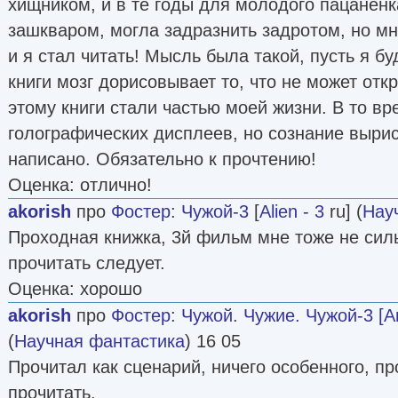
хищником, и в те годы для молодого пацаненк
зашкваром, могла задразнить задротом, но мн
и я стал читать! Мысль была такой, пусть я бу
книги мозг дорисовывает то, что не может отк
этому книги стали частью моей жизни. В то в
голографических дисплеев, но сознание выри
написано. Обязательно к прочтению!
Оценка: отлично!
akorish
про
Фостер
:
Чужой-3
[
Alien - 3
ru] (
Нау
Проходная книжка, 3й фильм мне тоже не силь
прочитать следует.
Оценка: хорошо
akorish
про
Фостер
:
Чужой. Чужие. Чужой-3 [А
(
Научная фантастика
) 16 05
Прочитал как сценарий, ничего особенного, пр
прочитать.