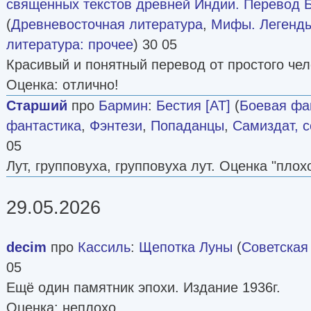
священных текстов древней Индии. Перевод 
(
Древневосточная литература
,
Мифы. Легенды
литература: прочее
) 30 05
Красивый и понятный перевод от простого че
Оценка: отлично!
Старший
про
Бармин
:
Бестия [AT]
(
Боевая фа
фантастика
,
Фэнтези
,
Попаданцы
,
Самиздат, с
05
Лут, групповуха, групповуха лут. Оценка "плохо
29.05.2026
decim
про
Кассиль
:
Щепотка Луны
(
Советская
05
Ещё один памятник эпохи. Издание 1936г.
Оценка: неплохо