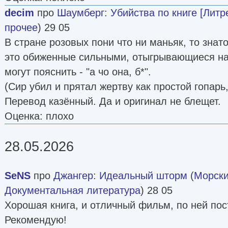
decim
про
Шаумберг
:
Убийства по книге [Литр
прочее
) 29 05
В стране розовых пони что ни маньяк, то знат
это обиженные сильными, отыгрывающиеся на 
могут пояснить - "а чо она, б*".
(Сир убил и прятал жертву как простой гопарь
Перевод казённый. Да и оригинал не блещет.
Оценка: плохо
28.05.2026
SeNS
про
Джангер
:
Идеальный шторм
(
Морски
Документальная литература
) 28 05
Хорошая книга, и отличный фильм, по ней по
Рекомендую!