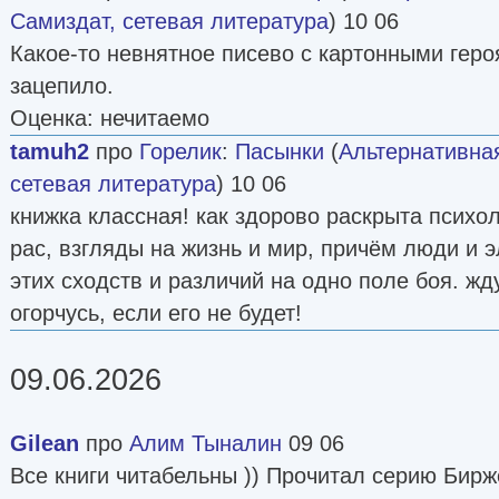
Самиздат, сетевая литература
) 10 06
Какое-то невнятное писево с картонными гер
зацепило.
Оценка: нечитаемо
tamuh2
про
Горелик
:
Пасынки
(
Альтернативна
сетевая литература
) 10 06
книжка классная! как здорово раскрыта психо
рас, взгляды на жизнь и мир, причём люди и 
этих сходств и различий на одно поле боя. ж
огорчусь, если его не будет!
09.06.2026
Gilean
про
Алим Тыналин
09 06
Все книги читабельны )) Прочитал серию Бир