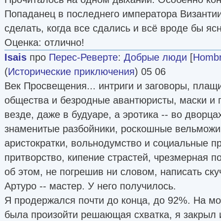
Попаданец в последнего императора Византии
сделать, когда все сдались и всё вроде бы яс
Оценка: отлично!
Isais
про
Перес-Реверте
:
Добрые люди
[
Hombr
(
Исторические приключения
) 05 06
Век Просвещения... интриги и заговоры, плащ
общества и безродные авантюристы, маски и
везде, даже в будуаре, а эротика -- во дворц
знаменитые разбойники, роскошные вельможи
аристократки, вольнодумство и социальные п
притворство, кипение страстей, чрезмерная п
об этом, не погрешив ни словом, написать ску
Артуро -- мастер. У него получилось.
Я продержался почти до конца, до 92%. На мо
была произойти решающая схватка, я закрыл 