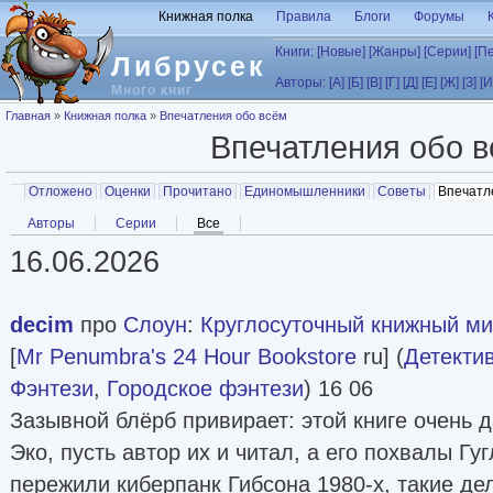
Перейти к основному содержанию
Книжная полка
Правила
Блоги
Форумы
Книги:
[Новые]
[Жанры]
[Серии]
[П
Либрусек
Авторы:
[А]
[Б]
[В]
[Г]
[Д]
[Е]
[Ж]
[З]
[И
Много книг
Вы здесь
Главная
»
Книжная полка
»
Впечатления обо всём
Впечатления обо 
Главные вкладки
Отложено
Оценки
Прочитано
Единомышленники
Советы
Впечатл
Вторичные вкладки
Авторы
Серии
Все
(активная вкладка)
16.06.2026
decim
про
Слоун
:
Круглосуточный книжный мис
[
Mr Penumbra's 24 Hour Bookstore
ru] (
Детекти
Фэнтези
,
Городское фэнтези
) 16 06
Зазывной блёрб привирает: этой книге очень 
Эко, пусть автор их и читал, а его похвалы Гу
пережили киберпанк Гибсона 1980-х, такие де