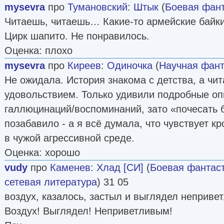
mysevra
про
Тумановский
:
Штык
(
Боевая фант
Читаешь, читаешь… Какие-то армейские байк
Цирк шапито. Не понравилось.
Оценка: плохо
mysevra
про
Киреев
:
Одиночка
(
Научная фант
Не ожидала. История знакома с детства, а чит
удовольствием. Только удивили подробные оп
галлюцинаций/воспоминаний, зато «почесать 
позабавило - а я всё думала, что чувствует 
в чужой агрессивной среде.
Оценка: хорошо
vudy
про
Каменев
:
Хлад [СИ]
(
Боевая фантас
сетевая литература
) 31 05
воздух, казалось, застыл и выглядел неприве
Воздух! Выглядел! Неприветливым!