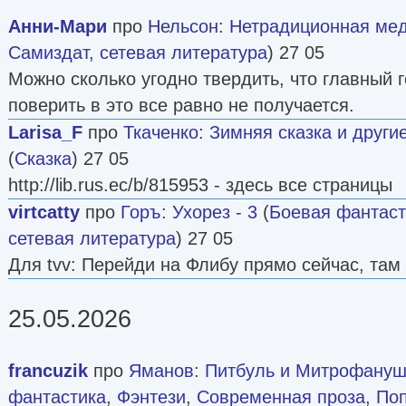
Анни-Мари
про
Нельсон
:
Нетрадиционная ме
Самиздат, сетевая литература
) 27 05
Можно сколько угодно твердить, что главный 
поверить в это все равно не получается.
Larisa_F
про
Ткаченко
:
Зимняя сказка и други
(
Сказка
) 27 05
http://lib.rus.ec/b/815953 - здесь все страницы
virtcatty
про
Горъ
:
Ухорез - 3
(
Боевая фантаст
сетевая литература
) 27 05
Для tvv: Перейди на Флибу прямо сейчас, там 
25.05.2026
francuzik
про
Яманов
:
Питбуль и Митрофануш
фантастика
,
Фэнтези
,
Современная проза
,
По