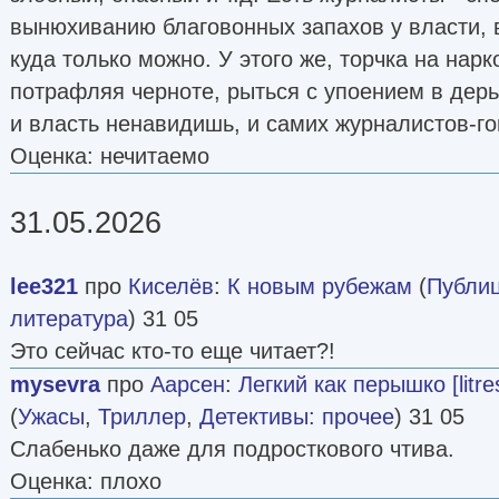
вынюхиванию благовонных запахов у власти, в
куда только можно. У этого же, торчка на нарк
потрафляя черноте, рыться с упоением в дерьм
и власть ненавидишь, и самих журналистов-г
Оценка: нечитаемо
31.05.2026
lee321
про
Киселёв
:
К новым рубежам
(
Публиц
литература
) 31 05
Это сейчас кто-то еще читает?!
mysevra
про
Аарсен
:
Легкий как перышко [litres
(
Ужасы
,
Триллер
,
Детективы: прочее
) 31 05
Слабенько даже для подросткового чтива.
Оценка: плохо