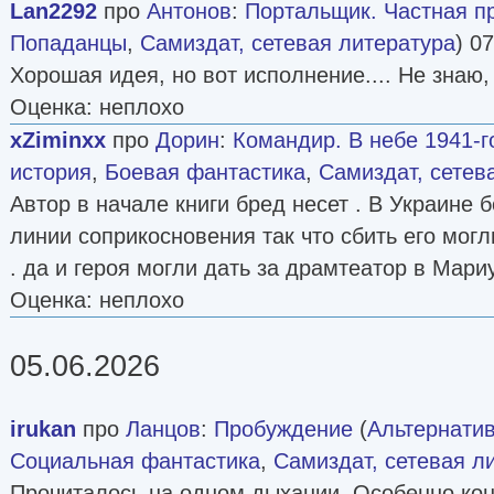
Lan2292
про
Антонов
:
Портальщик. Частная пр
Попаданцы
,
Самиздат, сетевая литература
) 0
Хорошая идея, но вот исполнение.... Не знаю,
Оценка: неплохо
xZiminxx
про
Дорин
:
Командир. В небе 1941-г
история
,
Боевая фантастика
,
Самиздат, сетев
Автор в начале книги бред несет . В Украине 
линии соприкосновения так что сбить его могл
. да и героя могли дать за драмтеатор в Мар
Оценка: неплохо
05.06.2026
irukan
про
Ланцов
:
Пробуждение
(
Альтернатив
Социальная фантастика
,
Самиздат, сетевая л
Прочиталось на одном дыхании. Особенно кон