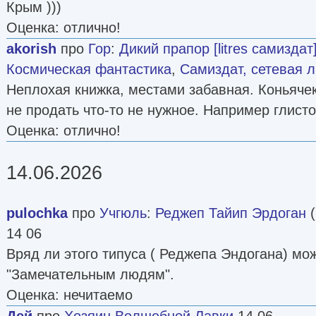
Крым )))
Оценка: отлично!
akorish
про
Гор
:
Дикий прапор [litres самиздат
Космическая фантастика
,
Самиздат, сетевая 
Неплохая книжка, местами забавная. Коньячек
не продать что-то не нужное. Например глисто
Оценка: отлично!
14.06.2026
pulochka
про
Учгюль
:
Реджеп Тайип Эрдоган
(
14 06
Вряд ли этого типуса ( Реджепа Эндогана) мож
"Замечательным людям".
Оценка: нечитаемо
Дей
про
Хозяин Волшебной Лавки
14 06