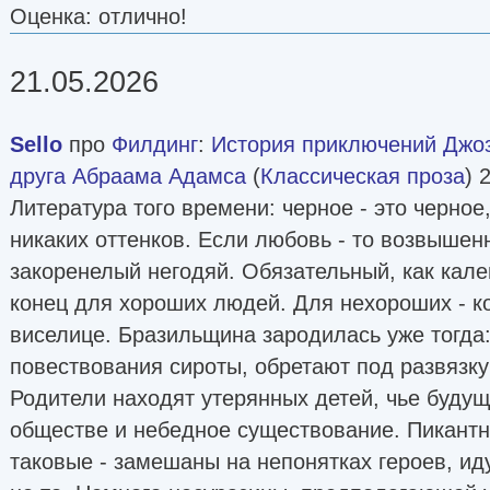
Оценка: отлично!
21.05.2026
Sello
про
Филдинг
:
История приключений Джоз
друга Абраама Адамса
(
Классическая проза
) 
Литература того времени: черное - это черное,
никаких оттенков. Если любовь - то возвышен
закоренелый негодяй. Обязательный, как кал
конец для хороших людей. Для нехороших - к
виселице. Бразильщина зародилась уже тогда:
повествования сироты, обретают под развязк
Родители находят утерянных детей, чье будущ
обществе и небедное существование. Пикантн
таковые - замешаны на непонятках героев, и