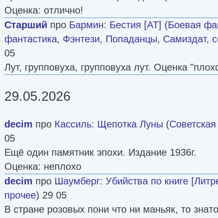
Оценка: отлично!
Старший
про
Бармин
:
Бестия [AT]
(
Боевая фа
фантастика
,
Фэнтези
,
Попаданцы
,
Самиздат, с
05
Лут, групповуха, групповуха лут. Оценка "плохо
29.05.2026
decim
про
Кассиль
:
Щепотка Луны
(
Советская
05
Ещё один памятник эпохи. Издание 1936г.
Оценка: неплохо
decim
про
Шаумберг
:
Убийства по книге [Литр
прочее
) 29 05
В стране розовых пони что ни маньяк, то знат