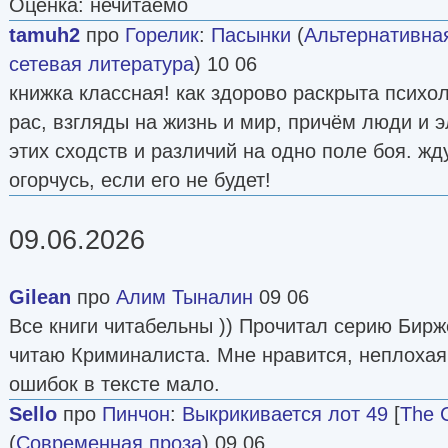
Оценка: нечитаемо
tamuh2
про
Горелик
:
Пасынки
(
Альтернативна
сетевая литература
) 10 06
книжка классная! как здорово раскрыта психо
рас, взгляды на жизнь и мир, причём люди и 
этих сходств и различий на одно поле боя. ж
огорчусь, если его не будет!
09.06.2026
Gilean
про
Алим Тыналин
09 06
Все книги читабельны )) Прочитал серию Бир
читаю Криминалиста. Мне нравится, неплохая
ошибок в тексте мало.
Sello
про
Пинчон
:
Выкрикивается лот 49
[
The C
(
Современная проза
) 09 06