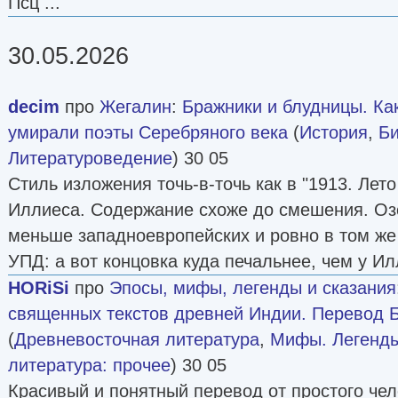
Псц ...
30.05.2026
decim
про
Жегалин
:
Бражники и блудницы. Ка
умирали поэты Серебряного века
(
История
,
Б
Литературоведение
) 30 05
Стиль изложения точь-в-точь как в "1913. Лет
Иллиеса. Содержание схоже до смешения. Оз
меньше западноевропейских и ровно в том же
УПД: а вот концовка куда печальнее, чем у Ил
HORiSi
про
Эпосы, мифы, легенды и сказания
священных текстов древней Индии. Перевод 
(
Древневосточная литература
,
Мифы. Легенды
литература: прочее
) 30 05
Красивый и понятный перевод от простого че