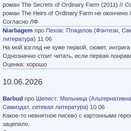
роман The Secrets of Ordinary Farm (2011) // 
роман The Heirs of Ordinary Farm не окончено 
Согласно ЛФ
Niarbagem
про
Пехов
:
Птицелов
(
Фэнтези
,
Сам
литература
) 11 06
На мой взгляд не хуже первой, сюжет, интрига 
Однозначно стоит читать, если первая понрав
Оценка: хорошо
10.06.2026
Barbud
про
Шелест
:
Мельница
(
Альтернативна
Самиздат, сетевая литература
) 10 06
Какое-то невнятное писево с картонными гер
зацепило.