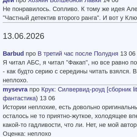
Не понравилось. Сопливо. К тому же идея Ал
"Частный детектив второго ранга". И вот у Кл
13.06.2026
Barbud
про
В третий час после Полудня
13 06
Я читал АБС, я читал "Факап", но все равно по
- как будто серию с середины читать взялся. 
неплохо.
mysevra
про
Крук
:
Силвервид-роуд [сборник lit
фантастика
) 13 06
Истории неплохие, есть довольно оригинальн
осталось не то приятно-жуткое, холодящее в
какой-то гадливости, что ли. Нет, не мой автор
Оценка: неплохо