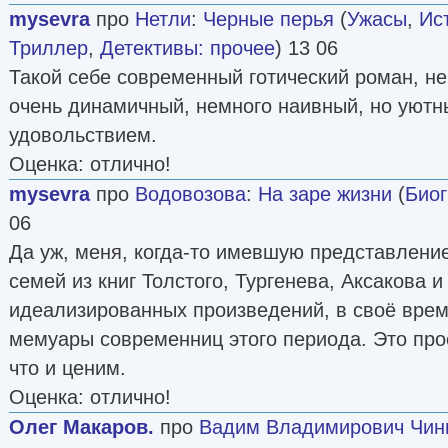
mysevra
про
Нетли
:
Черные перья
(
Ужасы
,
Ис
Триллер
,
Детективы: прочее
) 13 06
Такой себе современный готический роман, не
очень динамичный, немного наивный, но уютн
удовольствием.
Оценка: отлично!
mysevra
про
Водовозова
:
На заре жизни
(
Био
06
Да уж, меня, когда-то имевшую представлени
семей из книг Толстого, Тургенева, Аксакова 
идеализированных произведений, в своё вре
мемуары современниц этого периода. Это прос
что и ценим.
Оценка: отлично!
Олег Макаров.
про
Вадим Владимирович Чин