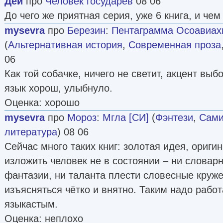
Дей
про
Человек государев
08 06
До чего же приятная серия, уже 6 книга, и че
mysevra
про
Березин
:
Пентаграмма Осоавиахим
(
Альтернативная история
,
Современная проза
06
Как той собачке, ничего не светит, акцент вы
язык хорош, улыбнуло.
Оценка: хорошо
mysevra
про
Мороз
:
Мгла [СИ]
(
Фэнтези
,
Сами
литература
) 08 06
Сейчас много таких книг: золотая идея, ориги
изложить человек не в состоянии – ни словарн
фантазии, ни таланта плести словесные круже
изъясняться чётко и внятно. Таким надо работ
языкастым.
Оценка: неплохо