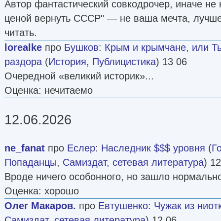
Автор фантастический совкодрочер, иначе не
ценой вернуть СССР" — не ваша мечта, лучше
читать.
lorealke
про
Бушков
:
Крым и крымчане, или Т
раздора
(
История
,
Публицистика
) 13 06
Очередной «великий историк»...
Оценка: нечитаемо
12.06.2026
ne_fanat
про
Еслер
:
Наследник $$$ уровня
(
Г
Попаданцы
,
Самиздат, сетевая литература
) 1
Вроде ничего особонного, но зашло нормально
Оценка: хорошо
Олег Макаров.
про
Евтушенко
:
Чужак из ниот
Самиздат, сетевая литература
) 12 06