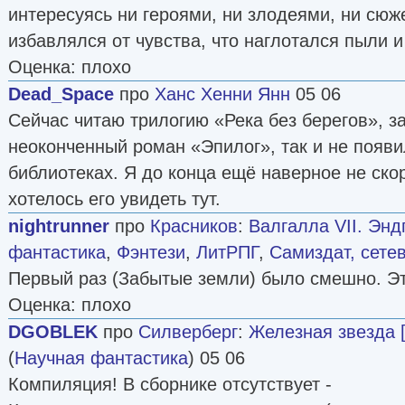
интересуясь ни героями, ни злодеями, ни сюж
избавлялся от чувства, что наглотался пыли и
Оценка: плохо
Dead_Space
про
Ханс Хенни Янн
05 06
Сейчас читаю трилогию «Река без берегов», з
неоконченный роман «Эпилог», так и не появи
библиотеках. Я до конца ещё наверное не скор
хотелось его увидеть тут.
nightrunner
про
Красников
:
Валгалла VII. Энд
фантастика
,
Фэнтези
,
ЛитРПГ
,
Самиздат, сете
Первый раз (Забытые земли) было смешно. Эт
Оценка: плохо
DGOBLEK
про
Силверберг
:
Железная звезда 
(
Научная фантастика
) 05 06
Компиляция! В сборнике отсутствует -