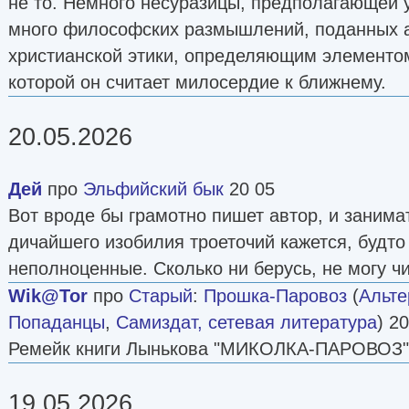
не то. Немного несуразицы, предполагающей у
много философских размышлений, поданных а
христианской этики, определяющим элементо
которой он считает милосердие к ближнему.
20.05.2026
Дей
про
Эльфийский бык
20 05
Вот вроде бы грамотно пишет автор, и занимат
дичайшего изобилия троеточий кажется, будто
неполноценные. Сколько ни берусь, не могу чи
Wik@Tor
про
Старый
:
Прошка-Паровоз
(
Альте
Попаданцы
,
Самиздат, сетевая литература
) 2
Ремейк книги Лынькова "МИКОЛКА-ПАРОВОЗ"
19.05.2026