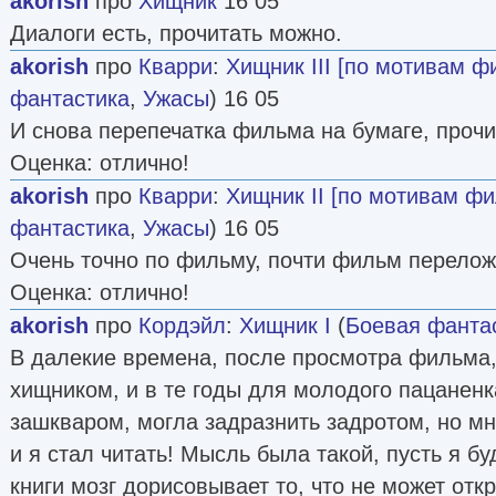
akorish
про
Хищник
16 05
Диалоги есть, прочитать можно.
akorish
про
Кварри
:
Хищник III [по мотивам ф
фантастика
,
Ужасы
) 16 05
И снова перепечатка фильма на бумаге, прочит
Оценка: отлично!
akorish
про
Кварри
:
Хищник II [по мотивам ф
фантастика
,
Ужасы
) 16 05
Очень точно по фильму, почти фильм перелож
Оценка: отлично!
akorish
про
Кордэйл
:
Хищник I
(
Боевая фанта
В далекие времена, после просмотра фильма,
хищником, и в те годы для молодого пацаненк
зашкваром, могла задразнить задротом, но мн
и я стал читать! Мысль была такой, пусть я бу
книги мозг дорисовывает то, что не может отк