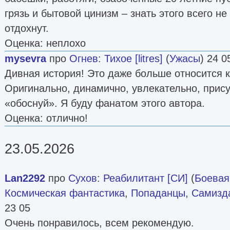
грязь и бытовой цинизм – знать этого всего не
отдохнут.
Оценка: неплохо
mysevra
про
Огнев
:
Тихое [litres]
(
Ужасы
) 24 0
Дивная история! Это даже больше относится 
Оригинально, динамично, увлекательно, прису
«обоснуй». Я буду фанатом этого автора.
Оценка: отлично!
23.05.2026
Lan2292
про
Сухов
:
Реабилитант [СИ]
(
Боевая
Космическая фантастика
,
Попаданцы
,
Самизда
23 05
Очень понравилось, всем рекомендую.