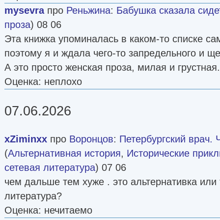
mysevra
про
Реньжина
:
Бабушка сказала сиде
проза
) 08 06
Эта книжка упоминалась в каком-то списке са
поэтому я и ждала чего-то запредельного и щ
А это просто женская проза, милая и грустная
Оценка: неплохо
07.06.2026
xZiminxx
про
Воронцов
:
Петербургский врач. Ч
(
Альтернативная история
,
Исторические прик
сетевая литература
) 07 06
чем дальше тем хуже . это альтернативка или
литература?
Оценка: нечитаемо