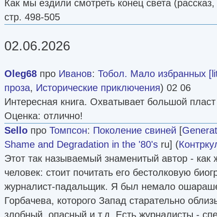
Как мы ездили смотреть конец света (рассказ,
стр. 498-505
02.06.2026
Oleg68
про
Иванов
:
Тобол. Мало избранных [lit
проза
,
Исторические приключения
) 02 06
Интересная книга. Охватывает большой пласт
Оценка: отлично!
Sello
про
Томпсон
:
Поколение свиней
[
Generat
Shame and Degradation in the '80's
ru] (
Контрку
Этот так называемый знаменитый автор - как 
человек: стоит почитать его бестолковую био
журналист-падальщик. Я был немало ошарашен
Горбачева, которого Запад старательно облиз
злобный, опасный и т.д. Есть журналисты - сп