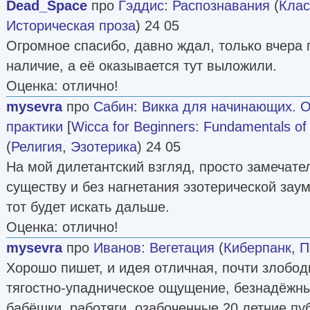
Dead_Space
про
Гэддис
:
Распознавания
(
Клас
Историческая проза
) 24 05
Огромное спасибо, давно ждал, только вчера
наличие, а её оказывается тут выложили.
Оценка: отлично!
mysevra
про
Сабин
:
Викка для начинающих. 
практики
[
Wicca for Beginners: Fundamentals of 
(
Религия
,
Эзотерика
) 24 05
На мой дилетантский взгляд, просто замечател
существу и без нагнетания эзотерической заум
тот будет искать дальше.
Оценка: отлично!
mysevra
про
Иванов
:
Вегетация
(
Киберпанк
,
П
Хорошо пишет, и идея отличная, почти злобо
тягостно-упадническое ощущение, безнадёжны
бабёшки, работяги, озабоченные 20 летние пу