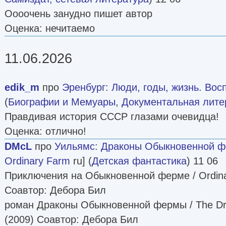
Оооочень занудно пишет автор
Оценка: нечитаемо
11.06.2026
edik_m
про
Эренбург
:
Люди, годы, жизнь. Вос
(
Биографии и Мемуары
,
Документальная лите
Правдивая история СССР глазами очевидца!
Оценка: отлично!
DMcL
про
Уильямс
:
Драконы Обыкновенной 
Ordinary Farm
ru] (
Детская фантастика
) 11 06
Приключения на Обыкновенной ферме / Ordina
Соавтор: Дебора Бил
роман Драконы Обыкновенной фермы / The Dra
(2009) Соавтор: Дебора Бил