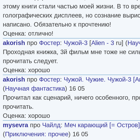
этому книги стали частью моей жизни. В то в
голографических дисплеев, но сознание выри
написано. Обязательно к прочтению!
Оценка: отлично!
akorish
про
Фостер
:
Чужой-3
[
Alien - 3
ru] (
Нау
Проходная книжка, 3й фильм мне тоже не силь
прочитать следует.
Оценка: хорошо
akorish
про
Фостер
:
Чужой. Чужие. Чужой-3 [А
(
Научная фантастика
) 16 05
Прочитал как сценарий, ничего особенного, пр
прочитать.
Оценка: хорошо
mysevra
про
Чайлд
:
Меч карающий [= Остров]
(
Приключения: прочее
) 16 05