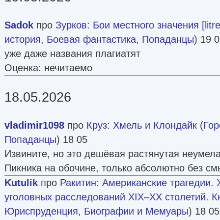
Sadok
про
Зурков
:
Бои местного значения [litre
история
,
Боевая фантастика
,
Попаданцы
) 19 
уже даже названия плагиатят
Оценка: нечитаемо
18.05.2026
vladimir1098
про
Круз
:
Хмель и Клондайк
(
Гор
Попаданцы
) 18 05
Извините, но это дешёвая растянутая неумела
Пикника на обочине, только абсолютно без см
Kutulik
про
Ракитин
:
Американские трагедии.
уголовных расследований XIX–XX столетий. Кн
Юриспруденция
,
Биографии и Мемуары
) 18 05