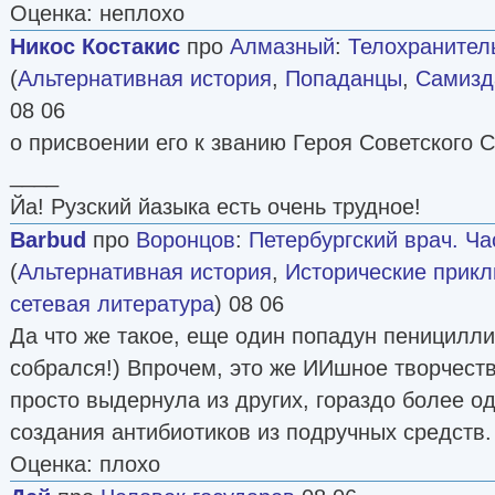
Оценка: неплохо
Никос Костакис
про
Алмазный
:
Телохранитель
(
Альтернативная история
,
Попаданцы
,
Самизда
08 06
о присвоении его к званию Героя Советского 
____
Йа! Рузский йазыка есть очень трудное!
Barbud
про
Воронцов
:
Петербургский врач. Ча
(
Альтернативная история
,
Исторические прик
сетевая литература
) 08 06
Да что же такое, еще один попадун пеницилли
собрался!) Впрочем, это же ИИшное творчеств
просто выдернула из других, гораздо более о
создания антибиотиков из подручных средств.
Оценка: плохо