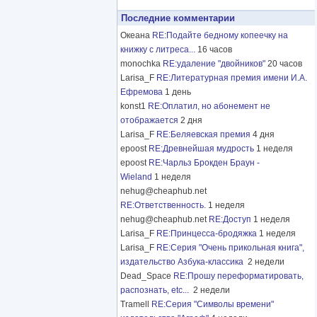
Последние комментарии
Океана
RE:Подайте бедному копеечку на
книжку с литреса...
16 часов
monochka
RE:удаление "двойников"
20 часов
Larisa_F
RE:Литературная премия имени И.А.
Ефремова
1 день
konst1
RE:Оплатил, но абонемент не
отображается
2 дня
Larisa_F
RE:Беляевская премия
4 дня
epoost
RE:Древнейшая мудрость
1 неделя
epoost
RE:Чарльз Брокден Браун -
Wieland
1 неделя
nehug@cheaphub.net
RE:Ответственность.
1 неделя
nehug@cheaphub.net
RE:Доступ
1 неделя
Larisa_F
RE:Принцесса-бродяжка
1 неделя
Larisa_F
RE:Серия "Очень прикольная книга",
издательство Азбука-классика
2 недели
Dead_Space
RE:Прошу переформатировать,
распознать, etc...
2 недели
Tramell
RE:Серия "Символы времени"