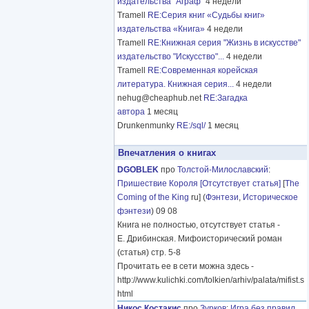
издательства "Аграф"
4 недели
Tramell
RE:Серия книг «Судьбы книг»
издательства «Книга»
4 недели
Tramell
RE:Книжная серия "Жизнь в искусстве"
издательство "Искусство"...
4 недели
Tramell
RE:Современная корейская
литература. Книжная серия...
4 недели
nehug@cheaphub.net
RE:Загадка
автора
1 месяц
Drunkenmunky
RE:/sql/
1 месяц
Впечатления о книгах
DGOBLEK
про
Толстой-Милославский
:
Пришествие Короля [Отсутствует статья]
[
The
Coming of the King
ru] (
Фэнтези
,
Историческое
фэнтези
) 09 08
Книга не полностью, отсутствует статья -
Е. Дрибинская. Мифоисторический роман
(статья) стр. 5-8
Прочитать ее в сети можна здесь -
http://www.kulichki.com/tolkien/arhiv/palata/mifist.s
html
Никос Костакис
про
Зурков
:
Игра без правил