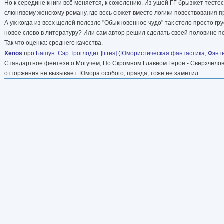
Но к середине книги всё меняется, к сожелению. Из ушей ГГ брызжет тесте
слюнявому женскому роману, где весь сюжет вместо логики повествования прив
А уж когда из всех щелей полезло "Обыкновенное чудо" так столо просто гр
новое слово в литературу? Или сам автор решил сделать своей половине п
Так что оценка: среднего качества.
Xenos
про
Башун
:
Сэр Троглодит [litres]
(
Юмористическая фантастика
,
Фэнт
Стандартное фентези о Могучем, Но Скромном Главном Герое - Сверхчело
отторжения не вызывает. Юмора особого, правда, тоже не заметил.