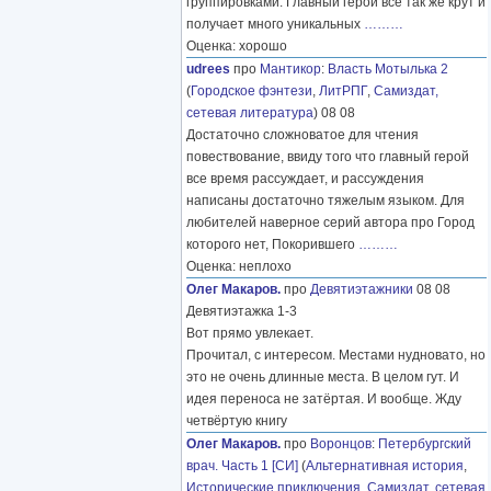
группировками. Главный герой все так же крут и
получает много уникальных
………
Оценка: хорошо
udrees
про
Мантикор
:
Власть Мотылька 2
(
Городское фэнтези
,
ЛитРПГ
,
Самиздат,
сетевая литература
) 08 08
Достаточно сложноватое для чтения
повествование, ввиду того что главный герой
все время рассуждает, и рассуждения
написаны достаточно тяжелым языком. Для
любителей наверное серий автора про Город
которого нет, Покорившего
………
Оценка: неплохо
Олег Макаров.
про
Девятиэтажники
08 08
Девятиэтажка 1-3
Вот прямо увлекает.
Прочитал, с интересом. Местами нудновато, но
это не очень длинные места. В целом гут. И
идея переноса не затёртая. И вообще. Жду
четвёртую книгу
Олег Макаров.
про
Воронцов
:
Петербургский
врач. Часть 1 [СИ]
(
Альтернативная история
,
Исторические приключения
,
Самиздат, сетевая