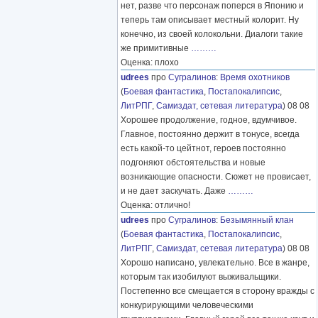
нет, разве что персонаж поперся в Японию и
теперь там описывает местный колорит. Ну
конечно, из своей колокольни. Диалоги такие
же примитивные
………
Оценка: плохо
udrees
про
Сугралинов
:
Время охотников
(
Боевая фантастика
,
Постапокалипсис
,
ЛитРПГ
,
Самиздат, сетевая литература
) 08 08
Хорошее продолжение, годное, вдумчивое.
Главное, постоянно держит в тонусе, всегда
есть какой-то цейтнот, героев постоянно
подгоняют обстоятельства и новые
возникающие опасности. Сюжет не провисает,
и не дает заскучать. Даже
………
Оценка: отлично!
udrees
про
Сугралинов
:
Безымянный клан
(
Боевая фантастика
,
Постапокалипсис
,
ЛитРПГ
,
Самиздат, сетевая литература
) 08 08
Хорошо написано, увлекательно. Все в жанре,
которым так изобилуют выживальщики.
Постепенно все смещается в сторону вражды с
конкурирующими человеческими