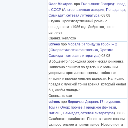
Олег Макаров.
про
Емельянов
:
Главред: назад
в СССР
(
Альтернативная история
,
Попаданцы
,
Самиздат, сетевая литература
) 08 08
Скучно. Производственный роман с
попаданием в 1986 год. Добротно, но не
цепляет
Оценка: неплохо
udrees
про
Морале
:
Я приду за тобой! – 2
(
Юмористическая фантастика
,
Эротика
,
Самиздат, сетевая литература
) 08 08
В общем-то проходная эротическая книжонка.
Написано слишком по детски и с большим
упором на эротические сцены, любовные
интриги и прочие женские шалости. Написано
правда с мужской точки зрения, который желал
бы, чтобы молодые
………
Оценка: плохо
udrees
про
Дорничев
:
Дворник 17-го уровня.
Том 7
(
Юмор: прочее
,
Городское фэнтези
,
ЛитРПГ
,
Самиздат, сетевая литература
) 08 08
Слабовато, слабовато. Повествование совсем
уж простенькое и примитивное. Нового почти