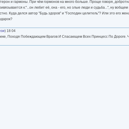
стерон и гармоны. При чём гормонов на много больше. Проще говоря, доброт
язывается к:"...он любит её, она - его, но злые люди и судьба...", ну вобще
устно. Куда делся автор "Будь здоров" и "Господин целитель"? Или это его же
одарок?
ези
) 18 04
веке, Походя Побеждающем Врагов И Спасающем Всех Принцесс По Дороге. Чи