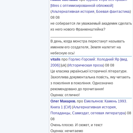
[litres с оптимизированной обложкой]
(
Альтернативная история
,
Боевая фантастика
)
08 08
не собирается ли уважаемый академик сделать
из него нового Франкенштейна?
____________________
В день, когда монстра перестанут называть
именем его создателя, Земля налетит на
небесную ось!
vitalis
про
Горлис-Горский
:
Холодний Яр [вид.
2006]
[uk] (
Историческая проза
) 08 08
Це класика української історичної літератури.
Захоплива документальна повість, яку читають
з покоління в покоління. Однозначно
рекомендовано до прочитання!
Оценка: отлично!
Олег Макаров.
про
Емельянов
:
Камень 1993.
Книга 1 [СИ]
(
Альтернативная история
,
Попаданцы
,
Самиздат, сетевая литература
) 08
08
Очень плоско. И сюжет, и текст
Оценка: нечитаемо