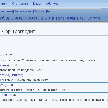
Карта
Статистика
Глюки
Абонемент
ериодика]
[Популярные]
[Страны]
[Теги]
]
[Й]
[К]
[Л]
[М]
[Н]
[О]
[П]
[Р]
[С]
[Т]
[У]
[Ф]
[Х]
[Ц]
[Ч]
[Ш]
[Щ]
[Э]
[Ю]
[Я]
[Прочее]
Сэр Троглодит
зи
) 12 12
бросил его еще 12 лет назад. Как, впрочем, и остальные продолжения...
нтези
) 05 08
, автор напишет продолжение?
астика
,
Фэнтези
) 15 02
у. Говно. И юморного ничего нету.
тези
) 12 09
мым языком. Ставлю 5-. Экшена всетки не хватает.
нтези
) 14 05
наставников и правил жизни клана. Первые встречи, первые драки и друзья. 