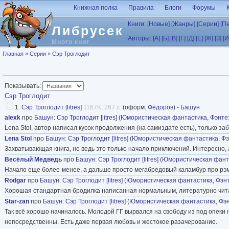
Перейти к основному содержанию
Книжная полка
Правила
Блоги
Форумы
Книги:
[Новые]
[Жанры]
[Серии]
[П
Либрусек
Авторы:
[А]
[Б]
[В]
[Г]
[Д]
[Е]
[Ж]
[З]
[И
Много книг
Вы здесь
Главная
»
Серии
»
Сэр Троглодит
Показывать:
Сэр Троглодит
1.
Сэр Троглодит [litres]
1167K, 267 с.
(оформ.
Фёдоров
) -
Башун
alexk
про
Башун
:
Сэр Троглодит [litres]
(
Юмористическая фантастика
,
Фэнте
Lena Stol, автор написал кусок продолжения (на самиздате есть), только за
Lena Stol
про
Башун
:
Сэр Троглодит [litres]
(
Юмористическая фантастика
,
Фэ
Захватывающая книга, но ведь это только начало приключений. Интересно
Весёлый Медведь
про
Башун
:
Сэр Троглодит [litres]
(
Юмористическая фант
Начало еще более-менее, а дальше просто мегабредовый каламбур про рэмб
Rodgar
про
Башун
:
Сэр Троглодит [litres]
(
Юмористическая фантастика
,
Фэн
Хорошая стандартная бродилка написанная нормальным, литературно читае
Star-zan
про
Башун
:
Сэр Троглодит [litres]
(
Юмористическая фантастика
,
Фэ
Так всё хорошо начиналось. Молодой ГГ вырвался на свободу из под опеки 
непосредственны. Есть даже первая любовь и жестокое разачерование.