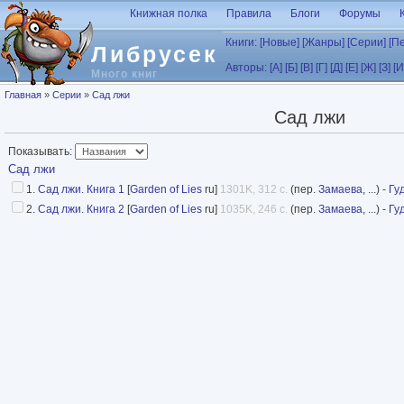
Перейти к основному содержанию
Книжная полка
Правила
Блоги
Форумы
Книги:
[Новые]
[Жанры]
[Серии]
[П
Либрусек
Авторы:
[А]
[Б]
[В]
[Г]
[Д]
[Е]
[Ж]
[З]
[И
Много книг
Вы здесь
Главная
»
Серии
»
Сад лжи
Сад лжи
Показывать:
Сад лжи
1.
Сад лжи. Книга 1
[
Garden of Lies
ru]
1301K, 312 с.
(пер.
Замаева
, ...) -
Гу
2.
Сад лжи. Книга 2
[
Garden of Lies
ru]
1035K, 246 с.
(пер.
Замаева
, ...) -
Гу