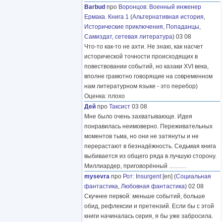
Barbud
про
Воронцов
:
Военный инженер
Ермака. Книга 1
(
Альтернативная история
,
Исторические приключения
,
Попаданцы
,
Самиздат, сетевая литература
) 03 08
Что-то как-то не ахти. Не знаю, как насчет
исторической точности происходящих в
повествовании событий, но казаки XVI века,
вполне грамотно говорящие на современном
нам литературном языке - это перебор)
Оценка: плохо
Дей
про
Таксист
03 08
Мне было очень захватывающе. Идея
понравилась неимоверно. Переживательных
моментов тьма, но они не затянуты и не
перерастают в безнадёжность. Седьмая книга
выбивается из общего ряда в лучшую сторону.
Миллиардер, приговорённый
………
mysevra
про
Рот
:
Insurgent
[en] (
Социальная
фантастика
,
Любовная фантастика
) 02 08
Скучнее первой: меньше событий, больше
обид, рефлексии и претензий. Если бы с этой
книги начиналась серия, я бы уже забросила.