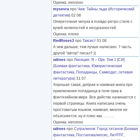
Оценка: неплохо
mysevra
про
Чиж
:
Тайны льда
(
Исторический
детектив
) 02 08
Опереточная чепуха в псевдо-ретро стиле с
кучей нелепостей и несуразностей.
Оценка: плохо
RedRoses3
про
Таксист
01 08
А чем дальше, тем лучше написано. 7 часть
другой "автор" писал? ))
udrees
про
Лисицин
:
Я – Орк. Том 1 [СИ]
(
Боевая фантастика
,
Юмористическая
фантастика
,
Попаданцы
,
Самиздат, сетевая
литература
) 31 07
Хорошая такая, добрая и наивная книга про
приключения попаданца в теле орка в
фэнтезийном мире. Все действо начинается с
первой страницы. Книга написана очень
простоватым языком, наивная, многое не
объясняется, ну и плюс как
………
Оценка: неплохо
udrees
про
Сугралинов
:
Город титанов
(
Боевая
фантастика
,
Постапокалипсис
,
ЛитРПГ
,