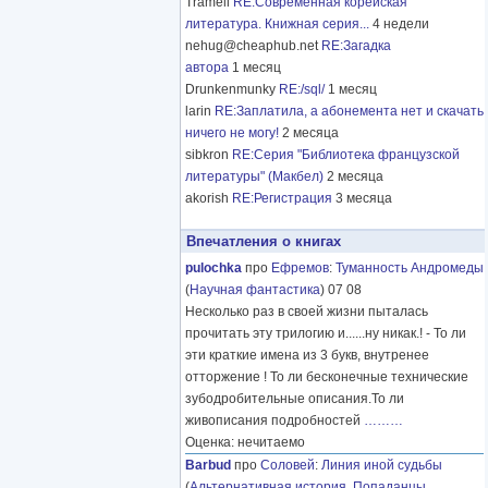
Tramell
RE:Современная корейская
литература. Книжная серия...
4 недели
nehug@cheaphub.net
RE:Загадка
автора
1 месяц
Drunkenmunky
RE:/sql/
1 месяц
larin
RE:Заплатила, а абонемента нет и скачать
ничего не могу!
2 месяца
sibkron
RE:Серия "Библиотека французской
литературы" (Макбел)
2 месяца
akorish
RE:Регистрация
3 месяца
Впечатления о книгах
pulochka
про
Ефремов
:
Туманность Андромеды
(
Научная фантастика
) 07 08
Несколько раз в своей жизни пыталась
прочитать эту трилогию и......ну никак.! - То ли
эти краткие имена из 3 букв, внутренее
отторжение ! То ли бесконечные технические
зубодробительные описания.То ли
живописания подробностей
………
Оценка: нечитаемо
Barbud
про
Соловей
:
Линия иной судьбы
(
Альтернативная история
,
Попаданцы
,