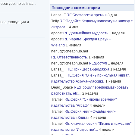
ратуре, но сейчас...
Последние комментарии
Larisa_F
RE:Беляевская премия
3 дня
Telly
RE:Подайте бедному копеечку на книжку с
ьна, эвакуация и
литреса...
4 дня
epoost
RE:Древнейшая мудрость
1 неделя
epoost
RE:Чарльз Брокден Браун -
Wieland
1 неделя
nehug@cheaphub.net
RE:Ответственность.
1 неделя
nehug@cheaphub.net
RE:Доступ
1 неделя
Larisa_F
RE:Принцесса-бродяжка
1 неделя
Larisa_F
RE:Серия "Очень прикольная книга",
издательство Азбука-классика
1 неделя
Dead_Space
RE:Прошу переформатировать,
распознать, etc...
2 недели
Tramell
RE:Серия "Символы времени"
издательства "Аграф"
4 недели
Tramell
RE:Серия книг «Судьбы книг»
издательства «Книга»
4 недели
Tramell
RE:Книжная серия "Жизнь в искусстве"
издательство "Искусство"...
4 недели