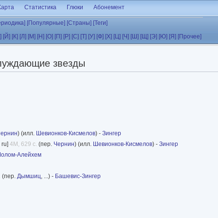
Карта
Статистика
Глюки
Абонемент
ериодика]
[Популярные]
[Страны]
[Теги]
]
[Й]
[К]
[Л]
[М]
[Н]
[О]
[П]
[Р]
[С]
[Т]
[У]
[Ф]
[Х]
[Ц]
[Ч]
[Ш]
[Щ]
[Э]
[Ю]
[Я]
[Прочее]
луждающие звезды
Чернин
) (илл.
Шевионков-Кисмелов
) -
Зингер
ru]
4M, 629 с.
(пер.
Чернин
) (илл.
Шевионков-Кисмелов
) -
Зингер
олом-Алейхем
.
(пер.
Дымшиц
, ...) -
Башевис-Зингер