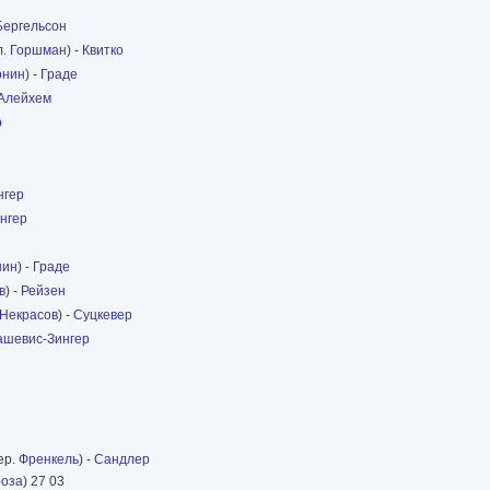
Бергельсон
лл.
Горшман
) -
Квитко
рнин
) -
Граде
Алейхем
р
нгер
нгер
нин
) -
Граде
в
) -
Рейзен
Некрасов
) -
Суцкевер
ашевис-Зингер
ер.
Френкель
) -
Сандлер
роза
) 27 03