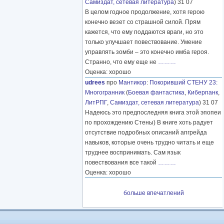
Самиздат, сетевая литература
) 31 07
В целом годное продолжение, хотя герою
конечно везет со страшной силой. Прям
кажется, что ему поддаются враги, но это
только улучшает повествование. Умение
управлять зомби – это конечно имба героя.
Странно, что ему еще не
………
Оценка: хорошо
udrees
про
Мантикор
:
Покоривший СТЕНУ 23:
Многогранник
(
Боевая фантастика
,
Киберпанк
,
ЛитРПГ
,
Самиздат, сетевая литература
) 31 07
Надеюсь это предпоследняя книга этой эпопеи
по прохождению Стены) В книге хоть радует
отсутствие подробных описаний апгрейда
навыков, которые очень трудно читать и еще
труднее воспринимать. Сам язык
повествования все такой
………
Оценка: хорошо
больше впечатлений