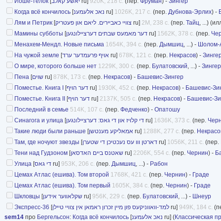
Йоше-телок
[
יאשע קאלב
ru]
920K, 218 с.
(пер.
Фруман
) -
Зингер
Когда всё кончилось
[
נאכ אלעמענ
ru]
1026K, 217 с.
(пер.
Дубнова-Эрлих
) -
Лям и Петрик
[
צוויי כאביירים. ליאם און פעטריק
ru]
2M, 238 с.
(пер.
Тайц
, ...) (и
Мамины субботы
[
דער מאמעס שבתים דערציילונגען
ru]
1562K, 378 с.
(пер.
Че
Менахем-Мендл. Новые письма
1654K, 394 с.
(пер.
Дымшиц
, ...) -
Шолом-
На чужой земле
[
אויף פרעמדער ערד
ru]
678K, 121 с.
(пер.
Некрасов
) -
Зинге
О мире, которого больше нет
1229K, 300 с.
(пер.
Булатовский
, ...) -
Зингер
Пена
[
שוים
ru]
878K, 173 с.
(пер.
Некрасов
) -
Башевис-Зингер
Поместье. Книга I
[
דער הויף
ru]
1930K, 452 с.
(пер.
Некрасов
) -
Башевис-Зи
Поместье. Книга II
[
דער הויף
ru]
2137K, 505 с.
(пер.
Некрасов
) -
Башевис-Зи
Последний в семье
514K, 107 с.
(пер.
Федченко
) -
Опатошу
Синагога и улица
[
די קלויז און די גאס: דערציילונגען
ru]
1636K, 373 с.
(пер.
Чер
Такие люди были раньше
[
אמאליקע מענטשן
ru]
1288K, 277 с.
(пер.
Некрасо
Там, где ночуют звезды
[
דארטן ווו עס נעכטיכן די שטערן
ru]
1056K, 211 с.
(пер.
Тени над Гудзоном
[
שאטנס ביים האדסאן
ru]
2206K, 554 с.
(пер.
Чернин
) -
Б
Улица
[
די גאס
ru]
953K, 206 с.
(пер.
Дымшиц
, ...) -
Рабон
Цемах Атлас (ешива). Том второй
1768K, 421 с.
(пер.
Чернин
) -
Граде
Цемах Атлас (ешива). Том первый
1605K, 384 с.
(пер.
Чернин
) -
Граде
Шкловцы
[
שקלאווער אידען
ru]
956K, 229 с.
(пер.
Булатовский
, ...) -
Шнеур
Экспресс-36
[
למד-וואווניקעס פון מיין זכרון ראמאן אין צוויי טיילן
ru]
949K, 184 с.
(п
sem14
про
Бергельсон
:
Когда всё кончилось
[
נאכ אלעמענ
ru] (
Классическая п