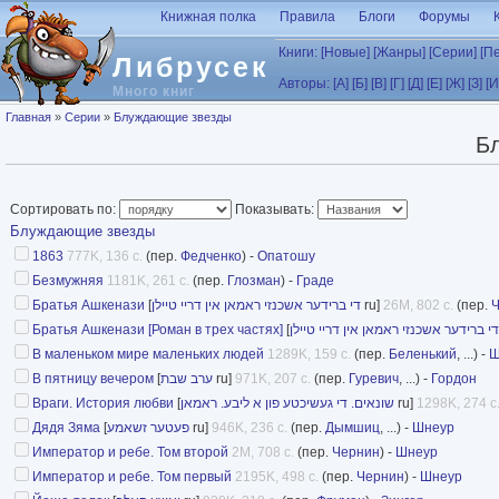
Перейти к основному содержанию
Книжная полка
Правила
Блоги
Форумы
Книги:
[Новые]
[Жанры]
[Серии]
[П
Либрусек
Авторы:
[А]
[Б]
[В]
[Г]
[Д]
[Е]
[Ж]
[З]
[И
Много книг
Вы здесь
Главная
»
Серии
»
Блуждающие звезды
Б
Сортировать по:
Показывать:
Блуждающие звезды
1863
777K, 136 с.
(пер.
Федченко
) -
Опатошу
Безмужняя
1181K, 261 с.
(пер.
Глозман
) -
Граде
Братья Ашкенази
[
די ברידער אשכנזי ראמאן אין דריי טיילן
ru]
26M, 802 с.
(пер.
Братья Ашкенази [Роман в трех частях]
[
די ברידער אשכנזי ראמאן אין דריי טיילן
В маленьком мире маленьких людей
1289K, 159 с.
(пер.
Беленький
, ...) -
Ш
В пятницу вечером
[
ערב שבת
ru]
971K, 207 с.
(пер.
Гуревич
, ...) -
Гордон
Враги. История любви
[
שונאים. די געשיכטע פון א ליבע. ראמאן
ru]
1298K, 274 с
Дядя Зяма
[
פעטער זשאמע
ru]
946K, 236 с.
(пер.
Дымшиц
, ...) -
Шнеур
Император и ребе. Том второй
2M, 708 с.
(пер.
Чернин
) -
Шнеур
Император и ребе. Том первый
2195K, 498 с.
(пер.
Чернин
) -
Шнеур