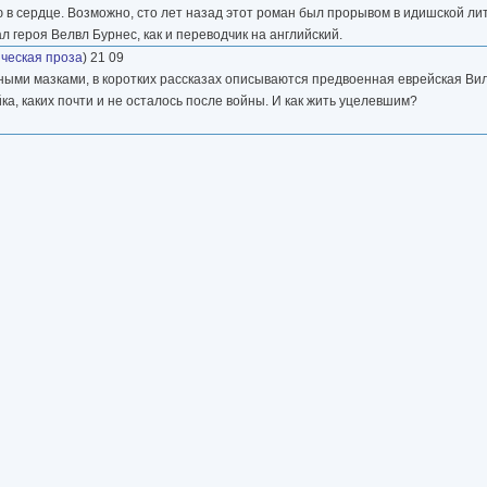
 сердце. Возможно, сто лет назад этот роман был прорывом в идишской лите
л героя Велвл Бурнес, как и переводчик на английский.
ческая проза
) 21 09
ыми мазками, в коротких рассказах описываются предвоенная еврейская Вил
а, каких почти и не осталось после войны. И как жить уцелевшим?