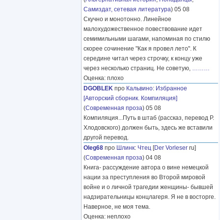
Самиздат, сетевая литература
) 05 08
Скучно и монотонно. Линейное
малохудожественное повествование идет
семимильными шагами, напоминая по стилю
скорее сочинение "Как я провел лето". К
середине читал через строчку, к концу уже
через несколько страниц. Не советую,
………
Оценка: плохо
DGOBLEK
про
Кальвино
:
Избранное
[Авторский сборник. Компиляция]
(
Современная проза
) 05 08
Компиляция...Путь в штаб (рассказ, перевод Р.
Хлодовского) должен быть, здесь же вставили
другой перевод.
Oleg68
про
Шлинк
:
Чтец
[
Der Vorleser
ru]
(
Современная проза
) 04 08
Книга- рассуждение автора о вине немецкой
нации за преступления во Второй мировой
войне и о личной трагедии женщины- бывшей
надзирательницы концлагеря. Я не в восторге.
Наверное, не моя тема.
Оценка: неплохо