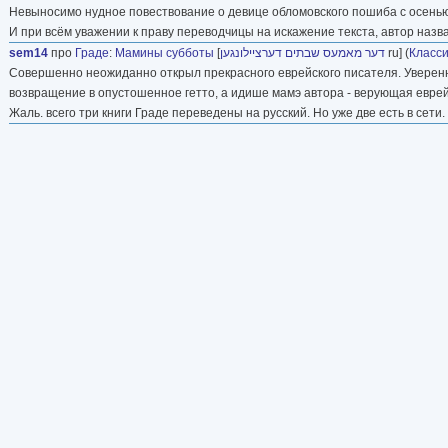
Невыносимо нудное повествование о девице обломовского пошиба с осенью в
И при всём уважении к праву переводчицы на искажение текста, автор назва
sem14
про
Граде
:
Мамины субботы
[
דער מאמעס שבתים דערציילונגען
ru] (
Класси
Совершенно неожиданно открыл прекрасного еврейского писателя. Уверенн
возвращение в опустошенное гетто, а идише мамэ автора - верующая еврейк
Жаль. всего три книги Граде переведены на русский. Но уже две есть в сети.