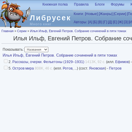
Перейти к основному содержанию
Книжная полка
Правила
Блоги
Форумы
Книги:
[Новые]
[Жанры]
[Серии]
[П
Либрусек
Авторы:
[А]
[Б]
[В]
[Г]
[Д]
[Е]
[Ж]
[З]
[И
Много книг
Вы здесь
Главная
»
Серии
»
Илья Ильф, Евгений Петров. Собрание сочинений в пяти томах
Илья Ильф, Евгений Петров. Собрание соч
Показывать:
Илья Ильф, Евгений Петров. Собрание сочинений в пяти томах
2.
Рассказы, очерки. Фельетоны (1929–1931)
1413K, 92 с.
(илл.
Ефимов
) 
5.
Остров мира
808K, 46 с.
(илл.
Ротов
, ...) (сост.
Яновская
) -
Петров