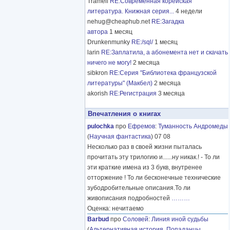
Tramell
RE:Современная корейская
литература. Книжная серия...
4 недели
nehug@cheaphub.net
RE:Загадка
автора
1 месяц
Drunkenmunky
RE:/sql/
1 месяц
larin
RE:Заплатила, а абонемента нет и скачать
ничего не могу!
2 месяца
sibkron
RE:Серия "Библиотека французской
литературы" (Макбел)
2 месяца
akorish
RE:Регистрация
3 месяца
Впечатления о книгах
pulochka
про
Ефремов
:
Туманность Андромеды
(
Научная фантастика
) 07 08
Несколько раз в своей жизни пыталась
прочитать эту трилогию и......ну никак.! - То ли
эти краткие имена из 3 букв, внутренее
отторжение ! То ли бесконечные технические
зубодробительные описания.То ли
живописания подробностей
………
Оценка: нечитаемо
Barbud
про
Соловей
:
Линия иной судьбы
(
Альтернативная история
,
Попаданцы
,