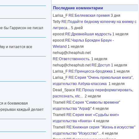
Последние комментарии
Larisa_F
RE:Беляевская премия
3 дня
Telly
RE:Подайте бедному копеечку на книжку с
ше бы Гаррисон не писал
литреса...
5 дней
epoost
RE:Древнейшая мудрость
1 неделя
epoost
RE:Чарльз Брокден Браун -
Wieland
1 неделя
йву и питается все
nehug@cheaphub.net
RE:Ответственность.
1 неделя
nehug@cheaphub.net
RE:Доступ
1 неделя
Larisa_F
RE:Принцесса-бродяжка
1 неделя
Larisa_F
RE:Серия "Очень прикольная книга",
издательство Азбука-классика
1 неделя
Dead_Space
RE:Прошу переформатировать,
распознать, etc...
2 недели
Tramell
RE:Серия "Символы времени"
ся и боевиковая
издательства "Аграф"
4 недели
 перерывах каждый делает
Tramell
RE:Серия книг «Судьбы книг»
издательства «Книга»
4 недели
Tramell
RE:Книжная серия "Жизнь в искусстве"
издательство "Искусство"...
4 недели