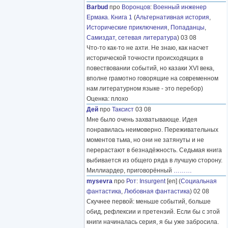
Barbud
про
Воронцов
:
Военный инженер
Ермака. Книга 1
(
Альтернативная история
,
Исторические приключения
,
Попаданцы
,
Самиздат, сетевая литература
) 03 08
Что-то как-то не ахти. Не знаю, как насчет
исторической точности происходящих в
повествовании событий, но казаки XVI века,
вполне грамотно говорящие на современном
нам литературном языке - это перебор)
Оценка: плохо
Дей
про
Таксист
03 08
Мне было очень захватывающе. Идея
понравилась неимоверно. Переживательных
моментов тьма, но они не затянуты и не
перерастают в безнадёжность. Седьмая книга
выбивается из общего ряда в лучшую сторону.
Миллиардер, приговорённый
………
mysevra
про
Рот
:
Insurgent
[en] (
Социальная
фантастика
,
Любовная фантастика
) 02 08
Скучнее первой: меньше событий, больше
обид, рефлексии и претензий. Если бы с этой
книги начиналась серия, я бы уже забросила.