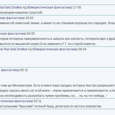
Rat Gets Drafted
ru] (
Юмористическая фантастика
) 17 05
трясающим накалом страстей!
кая фантастика
) 19 02
наменитой сюжетной линии, а какая-то не слишком хорошая его пародия. Луч
ская фантастика
) 04 05
торов потеряла самоуверенность и забыла про наглость, потеряла вкус к дра
выполз из мышиной норки.(3-из увжения к Г.Г. по старой памяти).
eel Rat Gets Drafted
ru] (
Юмористическая фантастика
) 06 04
 фантастика
) 05 11
я-таки до Механистрии. Есть в нем и пара загадок, которые быстро разрешают
Трудно сказать много об этой книге – герои приключаются и приключаются, в
, на необходимость разгребать чужие проблемы, на … ну, на что-нибудь ."
тическая фантастика
) 03 11
 остальными "Крысами" полный бред, дочитала из чистого упрямства