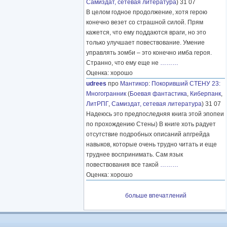
Самиздат, сетевая литература
) 31 07
В целом годное продолжение, хотя герою
конечно везет со страшной силой. Прям
кажется, что ему поддаются враги, но это
только улучшает повествование. Умение
управлять зомби – это конечно имба героя.
Странно, что ему еще не
………
Оценка: хорошо
udrees
про
Мантикор
:
Покоривший СТЕНУ 23:
Многогранник
(
Боевая фантастика
,
Киберпанк
,
ЛитРПГ
,
Самиздат, сетевая литература
) 31 07
Надеюсь это предпоследняя книга этой эпопеи
по прохождению Стены) В книге хоть радует
отсутствие подробных описаний апгрейда
навыков, которые очень трудно читать и еще
труднее воспринимать. Сам язык
повествования все такой
………
Оценка: хорошо
больше впечатлений