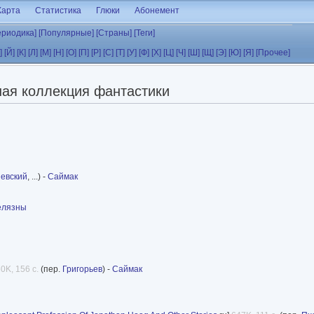
Карта
Статистика
Глюки
Абонемент
ериодика]
[Популярные]
[Страны]
[Теги]
]
[Й]
[К]
[Л]
[М]
[Н]
[О]
[П]
[Р]
[С]
[Т]
[У]
[Ф]
[Х]
[Ц]
[Ч]
[Ш]
[Щ]
[Э]
[Ю]
[Я]
[Прочее]
ая коллекция фантастики
евский
, ...) -
Саймак
лязны
0K, 156 с.
(пер.
Григорьев
) -
Саймак