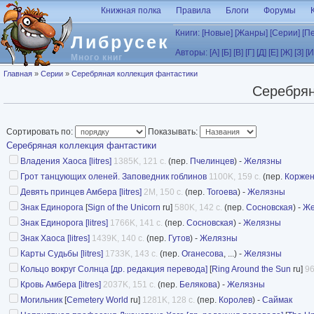
Перейти к основному содержанию
Книжная полка
Правила
Блоги
Форумы
Книги:
[Новые]
[Жанры]
[Серии]
[П
Либрусек
Авторы:
[А]
[Б]
[В]
[Г]
[Д]
[Е]
[Ж]
[З]
[И
Много книг
Вы здесь
Главная
»
Серии
»
Серебряная коллекция фантастики
Серебрян
Сортировать по:
Показывать:
Серебряная коллекция фантастики
Владения Хаоса [litres]
1385K, 121 с.
(пер.
Пчелинцев
) -
Желязны
Грот танцующих оленей. Заповедник гоблинов
1100K, 159 с.
(пер.
Коржен
Девять принцев Амбера [litres]
2M, 150 с.
(пер.
Тогоева
) -
Желязны
Знак Единорога
[
Sign of the Unicorn
ru]
580K, 142 с.
(пер.
Сосновская
) -
Же
Знак Единорога [litres]
1766K, 141 с.
(пер.
Сосновская
) -
Желязны
Знак Хаоса [litres]
1439K, 140 с.
(пер.
Гутов
) -
Желязны
Карты Судьбы [litres]
1733K, 143 с.
(пер.
Оганесова
, ...) -
Желязны
Кольцо вокруг Солнца [др. редакция перевода]
[
Ring Around the Sun
ru]
96
Кровь Амбера [litres]
2037K, 151 с.
(пер.
Белякова
) -
Желязны
Могильник
[
Cemetery World
ru]
1281K, 128 с.
(пер.
Королев
) -
Саймак