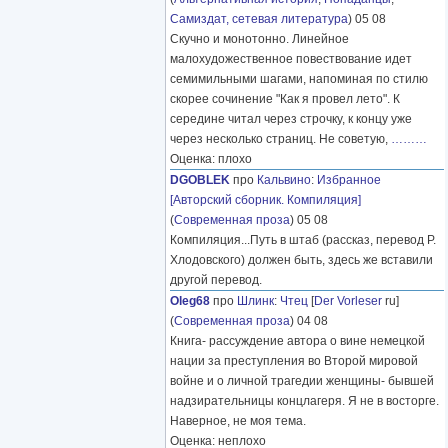
Самиздат, сетевая литература
) 05 08
Скучно и монотонно. Линейное
малохудожественное повествование идет
семимильными шагами, напоминая по стилю
скорее сочинение "Как я провел лето". К
середине читал через строчку, к концу уже
через несколько страниц. Не советую,
………
Оценка: плохо
DGOBLEK
про
Кальвино
:
Избранное
[Авторский сборник. Компиляция]
(
Современная проза
) 05 08
Компиляция...Путь в штаб (рассказ, перевод Р.
Хлодовского) должен быть, здесь же вставили
другой перевод.
Oleg68
про
Шлинк
:
Чтец
[
Der Vorleser
ru]
(
Современная проза
) 04 08
Книга- рассуждение автора о вине немецкой
нации за преступления во Второй мировой
войне и о личной трагедии женщины- бывшей
надзирательницы концлагеря. Я не в восторге.
Наверное, не моя тема.
Оценка: неплохо