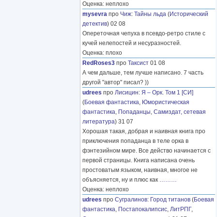
Оценка: неплохо
mysevra
про
Чиж
:
Тайны льда
(
Исторический
детектив
) 02 08
Опереточная чепуха в псевдо-ретро стиле с
кучей нелепостей и несуразностей.
Оценка: плохо
RedRoses3
про
Таксист
01 08
А чем дальше, тем лучше написано. 7 часть
другой "автор" писал? ))
udrees
про
Лисицин
:
Я – Орк. Том 1 [СИ]
(
Боевая фантастика
,
Юмористическая
фантастика
,
Попаданцы
,
Самиздат, сетевая
литература
) 31 07
Хорошая такая, добрая и наивная книга про
приключения попаданца в теле орка в
фэнтезийном мире. Все действо начинается с
первой страницы. Книга написана очень
простоватым языком, наивная, многое не
объясняется, ну и плюс как
………
Оценка: неплохо
udrees
про
Сугралинов
:
Город титанов
(
Боевая
фантастика
,
Постапокалипсис
,
ЛитРПГ
,