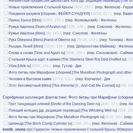
Неприятная профессия Джонатана Хога [др. редакция перевода]
[
The Un
Новые приключения Стальной Крысы
585K, 182 с.
(пер.
Филонов
) -
Гарр
Поединок разумов [сборник ; ФЕЙК!!! СУНДУК!!!]
1629K, 217 с.
(пер.
Вави
Принц Хаоса [litres]
1605K, 155 с.
(пер.
Волковыский
) -
Желязны
Ружья Авалона
[
Guns of Avalon
ru]
610K, 148 с.
(пер.
Соколов
) -
Желязны
Ружья Авалона [litres]
2M, 145 с.
(пер.
Соколов
) -
Желязны
Рука Оберона [litres]
[
Hand of Oberon
ru]
1901K, 153 с.
(пер.
Тогоева
) -
Жел
Рыцарь Теней [litres]
1501K, 138 с.
(пер.
Доброхотова-Майкова
) -
Желязн
Снова и снова
[
Time and Again
ru]
680K, 156 с.
(пер.
Сосновская
) -
Саймак
Стальная Крыса идет в армию
[
The Stainless Steel Rat Gets Drafted
ru]
724
Убик
[
Ubik
ru]
995K, 148 с.
(пер.
Гутов
) -
Дик
Фото битвы при Марафоне [сборник]
[
The Marathon Photograph and other 
Человек в Высоком замке
1277K, 211 с.
(пер.
Корчагин
) -
Дик
Этот бессмертный [litres]
[
This Immortal [=...And Call Me Conrad]
ru]
2M, 148
Серебряная коллекция фантастики
:
Фото битвы при Марафоне (сборник
Грот танцующих оленей
[
Grotto of the Dancing Deer
ru]
224K, 17 с.
(пер.
Ко
Поющий колодец [др. редакция перевода]
[
The Whistling Well
ru]
239K, 25 
Фото битвы при Марафоне
[
The Marathon Photograph
ru]
352K, 50 с.
(пер
Цилиндр
[
The Birch Clump Cylinder
ru]
238K, 24 с.
(пер.
Филонов
) -
Саймак
kostik_unona
про
Гаррисон
:
Новые приключения Стальной Крысы
(
Юморист