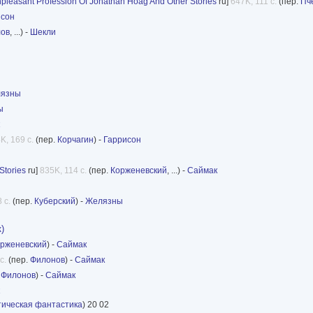
pleasant Profession Of Jonathan Hoag And Other Stories
ru]
647K, 111 с.
(пер.
Пч
исон
лов
, ...) -
Шекли
язны
ы
K, 169 с.
(пер.
Корчагин
) -
Гаррисон
Stories
ru]
835K, 114 с.
(пер.
Корженевский
, ...) -
Саймак
 с.
(пер.
Куберский
) -
Желязны
)
рженевский
) -
Саймак
с.
(пер.
Филонов
) -
Саймак
.
Филонов
) -
Саймак
ическая фантастика
) 20 02