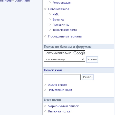
елинцев
) -
Хайнлайн
Рекомендации
Библиотечное
ЧаВо
Вычитка
Про вычитку
Технические темы
Последние материалы
Поиск по блогам и форумам
Поиск книг
Фильтр-список
Популярные книги
User menu
Чёрно-белый список
Книжная полка