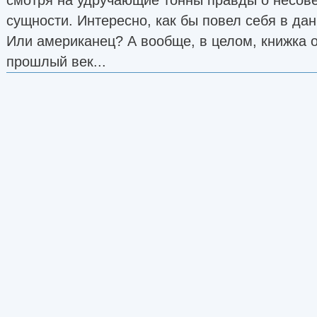
сущности. Интересно, как бы повел себя в да
стр. 85-121
Или американец? А вообще, в целом, книжка о
Рохелио Льопис. Сказочник (рассказ, перев
прошлый век...
122-128
Кшиштоф Борунь. Cogito, ergo sum... (рас
Вайсброта), стр. 129-138
Йозеф Несвадба. Ангел смерти (рассказ, 
стр. 139-146
Лао Шэ. Записки о кошачьем городе (рома
Семанова), стр. 149-269
Юрий Медведев. Краткие сведения об авторах,