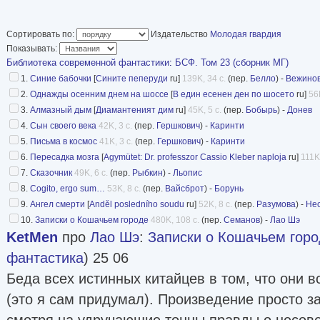
Тип обложки: твёрд
Формат: 84x108/32 
Сортировать по:
Издательство
Молодая гвардия
Показывать:
Страниц: 272
Библиотека современной фантастики
:
БСФ. Том 23 (сборник МГ)
1.
Синие бабочки
[
Сините пеперуди
ru]
139K, 34 с.
(пер.
Белло
) -
Вежино
Содержание:
2.
Однажды осенним днем на шоссе
[
В един есенен ден по шосето
ru]
56
3.
Алмазный дым
Павел Вежинов. Синие бабочки (рассказ, п
[
Диамантеният дим
ru]
45K, 5 с.
(пер.
Бобырь
) -
Донев
4.
Сын своего века
42K, 3 с.
(пер.
Гершкович
) -
Каринти
15-55
5.
Письма в космос
41K, 3 с.
(пер.
Гершкович
) -
Каринти
Павел Вежинов. Однажды осенним днем на
6.
Пересадка мозга
[
Agymütet: Dr. professzor Cassio Kleber naploja
ru]
111K,
перевод Р. Белло), стр. 55-71
7.
Сказочник
49K, 6 с.
(пер.
Рыбкин
) -
Льопис
8.
Cogito, ergo sum…
53K, 8 с.
(пер.
Вайсброт
) -
Борунь
Антон Донев. Алмазный дым (рассказ, пер
9.
Ангел смерти
[
Anděl posledního soudu
ru]
52K, 8 с.
(пер.
Разумова
) -
Не
72-77
10.
Записки о Кошачьем городе
480K, 108 с.
(пер.
Семанов
) -
Лао Шэ
KetMen
Фридеш Каринти. Сын своего века (расска
про
Лао Шэ
:
Записки о Кошачьем гор
фантастика
Гершковича), стр. 78-81
) 25 06
Беда всех истинных китайцев в том, что они 
Фридеш Каринти. Письма в космос (расска
(это я сам придумал). Произведение просто з
Гершковича), стр. 81-84
смотря на удручающие тонны правды о несов
Йожеф Черна. Пересадка мозга (рассказ, 