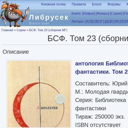
Перейти к основному содержанию
Книжная полка
Правила
Блоги
Форумы
Книги:
[Новые]
[Жанры]
[Серии]
[П
Либрусек
Авторы:
[А]
[Б]
[В]
[Г]
[Д]
[Е]
[Ж]
[З]
[И
Много книг
Вы здесь
Главная
»
Серии
»
БСФ. Том 23 (сборник МГ)
БСФ. Том 23 (сборни
Описание
антология Библио
фантастики. Том 2
Составитель: Юри
М.: Молодая гварди
Серия: Библиотека
фантастики
Тираж: 250000 экз.
ISBN отсутствует