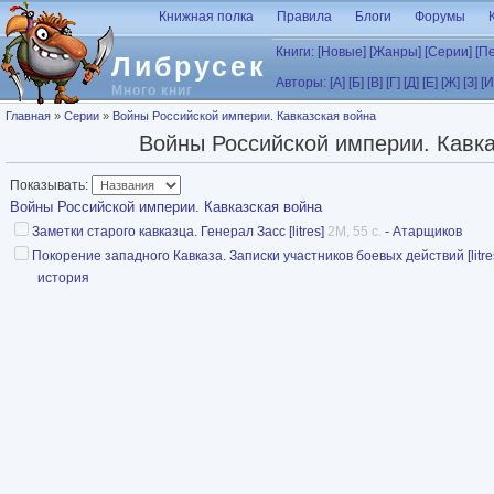
Перейти к основному содержанию
Книжная полка
Правила
Блоги
Форумы
Книги:
[Новые]
[Жанры]
[Серии]
[П
Либрусек
Авторы:
[А]
[Б]
[В]
[Г]
[Д]
[Е]
[Ж]
[З]
[И
Много книг
Вы здесь
Главная
»
Серии
»
Войны Российской империи. Кавказская война
Войны Российской империи. Кавка
Показывать:
Войны Российской империи. Кавказская война
Заметки старого кавказца. Генерал Засс [litres]
2M, 55 с.
-
Атарщиков
Покорение западного Кавказа. Записки участников боевых действий [litre
история