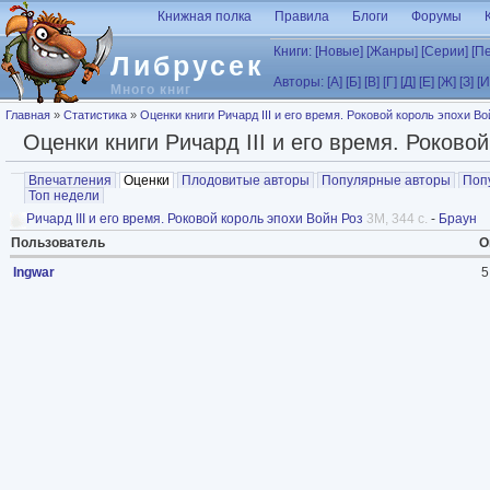
Перейти к основному содержанию
Книжная полка
Правила
Блоги
Форумы
Книги:
[Новые]
[Жанры]
[Серии]
[П
Либрусек
Авторы:
[А]
[Б]
[В]
[Г]
[Д]
[Е]
[Ж]
[З]
[И
Много книг
Вы здесь
Главная
»
Статистика
»
Оценки книги Ричард III и его время. Роковой король эпохи Во
Оценки книги Ричард III и его время. Роково
Главные вкладки
Впечатления
Оценки
(активная вкладка)
Плодовитые авторы
Популярные авторы
Поп
Топ недели
Ричард III и его время. Роковой король эпохи Войн Роз
3M, 344 с.
-
Браун
Пользователь
О
Ingwar
5