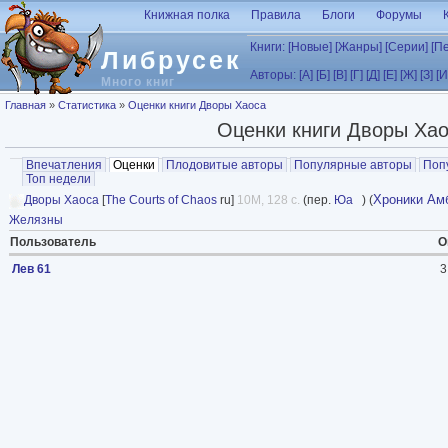
Перейти к основному содержанию
Книжная полка
Правила
Блоги
Форумы
Книги:
[Новые]
[Жанры]
[Серии]
[П
Либрусек
Авторы:
[А]
[Б]
[В]
[Г]
[Д]
[Е]
[Ж]
[З]
[И
Много книг
Вы здесь
Главная
»
Статистика
»
Оценки книги Дворы Хаоса
Оценки книги Дворы Ха
Главные вкладки
Впечатления
Оценки
(активная вкладка)
Плодовитые авторы
Популярные авторы
Поп
Топ недели
Хроники Ам
Дворы Хаоса
[
The Courts of Chaos
ru]
10M, 128 с.
(пер.
Юа
) (
Желязны
Пользователь
О
Лев 61
3