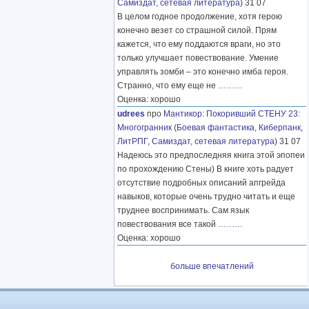
Самиздат, сетевая литература
) 31 07
В целом годное продолжение, хотя герою
конечно везет со страшной силой. Прям
кажется, что ему поддаются враги, но это
только улучшает повествование. Умение
управлять зомби – это конечно имба героя.
Странно, что ему еще не
………
Оценка: хорошо
udrees
про
Мантикор
:
Покоривший СТЕНУ 23:
Многогранник
(
Боевая фантастика
,
Киберпанк
,
ЛитРПГ
,
Самиздат, сетевая литература
) 31 07
Надеюсь это предпоследняя книга этой эпопеи
по прохождению Стены) В книге хоть радует
отсутствие подробных описаний апгрейда
навыков, которые очень трудно читать и еще
труднее воспринимать. Сам язык
повествования все такой
………
Оценка: хорошо
больше впечатлений