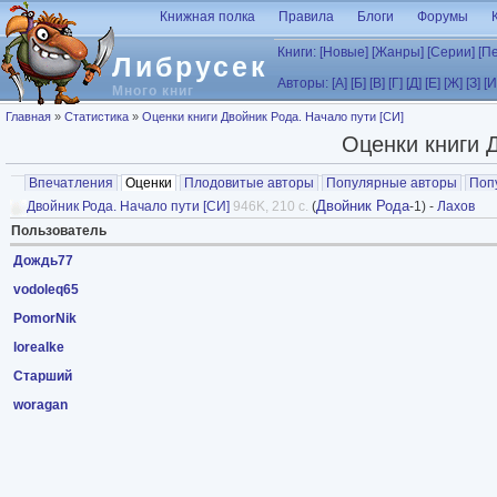
Перейти к основному содержанию
Книжная полка
Правила
Блоги
Форумы
Книги:
[Новые]
[Жанры]
[Серии]
[П
Либрусек
Авторы:
[А]
[Б]
[В]
[Г]
[Д]
[Е]
[Ж]
[З]
[И
Много книг
Вы здесь
Главная
»
Статистика
»
Оценки книги Двойник Рода. Начало пути [СИ]
Оценки книги 
Главные вкладки
Впечатления
Оценки
(активная вкладка)
Плодовитые авторы
Популярные авторы
Поп
Двойник Рода
Двойник Рода. Начало пути [СИ]
946K, 210 с.
(
-1) -
Лахов
Пользователь
Дождь77
vodoleq65
PomorNik
lorealke
Старший
woragan