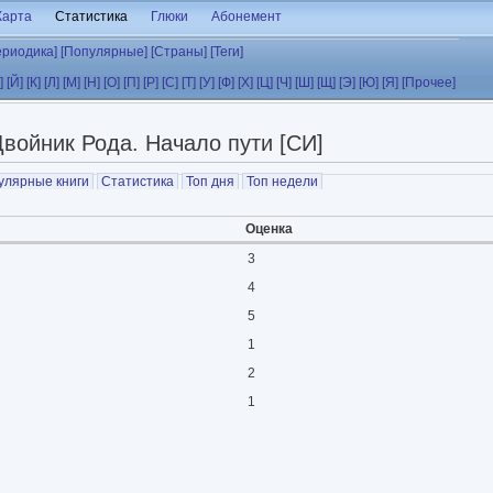
Карта
Статистика
Глюки
Абонемент
ериодика]
[Популярные]
[Страны]
[Теги]
]
[Й]
[К]
[Л]
[М]
[Н]
[О]
[П]
[Р]
[С]
[Т]
[У]
[Ф]
[Х]
[Ц]
[Ч]
[Ш]
[Щ]
[Э]
[Ю]
[Я]
[Прочее]
Двойник Рода. Начало пути [СИ]
улярные книги
Статистика
Топ дня
Топ недели
Оценка
3
4
5
1
2
1