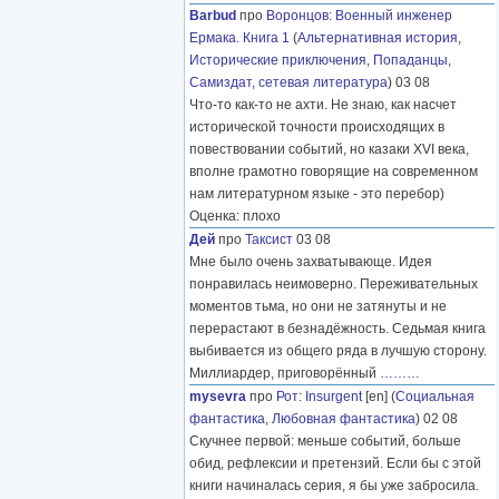
Barbud
про
Воронцов
:
Военный инженер
Ермака. Книга 1
(
Альтернативная история
,
Исторические приключения
,
Попаданцы
,
Самиздат, сетевая литература
) 03 08
Что-то как-то не ахти. Не знаю, как насчет
исторической точности происходящих в
повествовании событий, но казаки XVI века,
вполне грамотно говорящие на современном
нам литературном языке - это перебор)
Оценка: плохо
Дей
про
Таксист
03 08
Мне было очень захватывающе. Идея
понравилась неимоверно. Переживательных
моментов тьма, но они не затянуты и не
перерастают в безнадёжность. Седьмая книга
выбивается из общего ряда в лучшую сторону.
Миллиардер, приговорённый
………
mysevra
про
Рот
:
Insurgent
[en] (
Социальная
фантастика
,
Любовная фантастика
) 02 08
Скучнее первой: меньше событий, больше
обид, рефлексии и претензий. Если бы с этой
книги начиналась серия, я бы уже забросила.