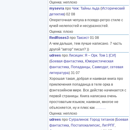
Оценка: неплохо
mysevra
про
Чиж
:
Тайны льда
(
Исторический
детектив
) 02 08
Опереточная чепуха в псевдо-ретро стиле с
кучей нелепостей и несуразностей.
Оценка: плохо
RedRoses3
про
Таксист
01 08
А чем дальше, тем лучше написано. 7 часть
другой "автор" писал? ))
udrees
про
Лисицин
:
Я – Орк. Том 1 [СИ]
(
Боевая фантастика
,
Юмористическая
фантастика
,
Попаданцы
,
Самиздат, сетевая
литература
) 31 07
Хорошая такая, добрая и наивная книга про
приключения попаданца в теле орка в
фэнтезийном мире. Все действо начинается с
первой страницы. Книга написана очень
простоватым языком, наивная, многое не
объясняется, ну и плюс как
………
Оценка: неплохо
udrees
про
Сугралинов
:
Город титанов
(
Боевая
фантастика
,
Постапокалипсис
,
ЛитРПГ
,