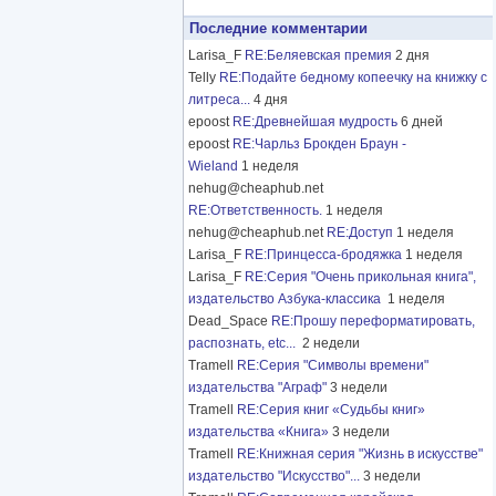
Последние комментарии
Larisa_F
RE:Беляевская премия
2 дня
Telly
RE:Подайте бедному копеечку на книжку с
литреса...
4 дня
epoost
RE:Древнейшая мудрость
6 дней
epoost
RE:Чарльз Брокден Браун -
Wieland
1 неделя
nehug@cheaphub.net
RE:Ответственность.
1 неделя
nehug@cheaphub.net
RE:Доступ
1 неделя
Larisa_F
RE:Принцесса-бродяжка
1 неделя
Larisa_F
RE:Серия "Очень прикольная книга",
издательство Азбука-классика
1 неделя
Dead_Space
RE:Прошу переформатировать,
распознать, etc...
2 недели
Tramell
RE:Серия "Символы времени"
издательства "Аграф"
3 недели
Tramell
RE:Серия книг «Судьбы книг»
издательства «Книга»
3 недели
Tramell
RE:Книжная серия "Жизнь в искусстве"
издательство "Искусство"...
3 недели