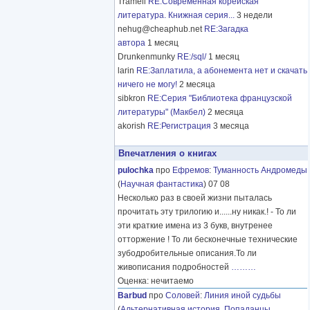
Tramell
RE:Современная корейская
литература. Книжная серия...
3 недели
nehug@cheaphub.net
RE:Загадка
автора
1 месяц
Drunkenmunky
RE:/sql/
1 месяц
larin
RE:Заплатила, а абонемента нет и скачать
ничего не могу!
2 месяца
sibkron
RE:Серия "Библиотека французской
литературы" (Макбел)
2 месяца
akorish
RE:Регистрация
3 месяца
Впечатления о книгах
pulochka
про
Ефремов
:
Туманность Андромеды
(
Научная фантастика
) 07 08
Несколько раз в своей жизни пыталась
прочитать эту трилогию и......ну никак.! - То ли
эти краткие имена из 3 букв, внутренее
отторжение ! То ли бесконечные технические
зубодробительные описания.То ли
живописания подробностей
………
Оценка: нечитаемо
Barbud
про
Соловей
:
Линия иной судьбы
(
Альтернативная история
,
Попаданцы
,