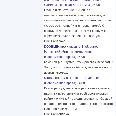
Самиздат, сетевая литература
) 05 08
Скучно и монотонно. Линейное
малохудожественное повествование идет
семимильными шагами, напоминая по стилю
скорее сочинение "Как я провел лето". К
середине читал через строчку, к концу уже
через несколько страниц. Не советую,
………
Оценка: плохо
DGOBLEK
про
Кальвино
:
Избранное
[Авторский сборник. Компиляция]
(
Современная проза
) 05 08
Компиляция...Путь в штаб (рассказ, перевод Р.
Хлодовского) должен быть, здесь же вставили
другой перевод.
Oleg68
про
Шлинк
:
Чтец
[
Der Vorleser
ru]
(
Современная проза
) 04 08
Книга- рассуждение автора о вине немецкой
нации за преступления во Второй мировой
войне и о личной трагедии женщины- бывшей
надзирательницы концлагеря. Я не в восторге.
Наверное, не моя тема.
Оценка: неплохо