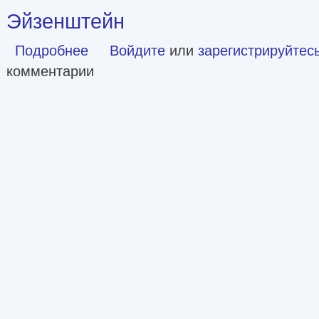
Эйзенштейн
Подробнее
о Эйзенштейн
Войдите
или
зарегистрируйтес
комментарии