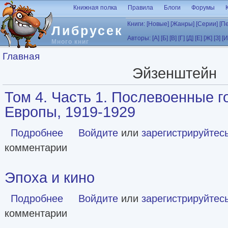
Перейти к основному содержанию
Книжная полка
Правила
Блоги
Форумы
Книги:
[Новые]
[Жанры]
[Серии]
[П
Либрусек
Авторы:
[А]
[Б]
[В]
[Г]
[Д]
[Е]
[Ж]
[З]
[И
Много книг
Вы здесь
Главная
Эйзенштейн
Том 4. Часть 1. Послевоенные г
Европы, 1919-1929
Подробнее
о Том 4. Часть 1. Послевоенные годы в странах Европы,
Войдите
или
зарегистрируйтес
комментарии
Эпоха и кино
Подробнее
о Эпоха и кино
Войдите
или
зарегистрируйтес
комментарии