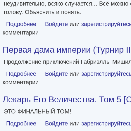
неудивительно, всяко случается... Всё можно
голову. Объяснить и понять.
Подробнее
о Рождение мага [СИ]
Войдите
или
зарегистрируйтес
комментарии
Первая дама империи (Турнир III
Продолжение приключений Габриэллы Мишиль
Подробнее
о Первая дама империи (Турнир III) [СИ]
Войдите
или
зарегистрируйтес
комментарии
Лекарь Его Величества. Том 5 [
ЭТО ФИНАЛЬНЫЙ ТОМ!
Подробнее
о Лекарь Его Величества. Том 5 [СИ]
Войдите
или
зарегистрируйтес