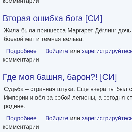
комментарии
Вторая ошибка бога [СИ]
Жила-была принцесса Маргарет Дёглинг дочь 
боевой маг и темная вёльва.
Подробнее
о Вторая ошибка бога [СИ]
Войдите
или
зарегистрируйтес
комментарии
Где моя башня, барон?! [СИ]
Судьба – странная штука. Еще вчера ты был
Империи и вёл за собой легионы, а сегодня с
родине.
Подробнее
о Где моя башня, барон?! [СИ]
Войдите
или
зарегистрируйтес
комментарии