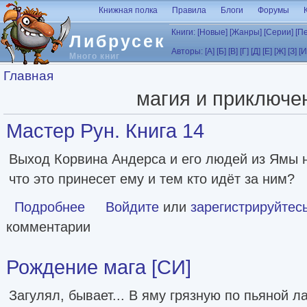
Перейти к основному содержанию
Книжная полка
Правила
Блоги
Форумы
Книги:
[Новые]
[Жанры]
[Серии]
[П
Либрусек
Авторы:
[А]
[Б]
[В]
[Г]
[Д]
[Е]
[Ж]
[З]
[И
Много книг
Вы здесь
Главная
магия и приключе
Мастер Рун. Книга 14
Выход Корвина Андерса и его людей из Ямы н
что это принесет ему и тем кто идёт за ним?
Подробнее
о Мастер Рун. Книга 14
Войдите
или
зарегистрируйтес
комментарии
Рождение мага [СИ]
Загулял, бывает... В яму грязную по пьяной л