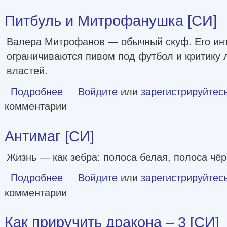
Питбуль и Митрофанушка [СИ]
Валера Митрофанов — обычный скуф. Его ин
ограничиваются пивом под футбол и критику
властей.
Подробнее
о Питбуль и Митрофанушка [СИ]
Войдите
или
зарегистрируйтес
комментарии
Антимаг [СИ]
Жизнь — как зебра: полоса белая, полоса чёр
Подробнее
о Антимаг [СИ]
Войдите
или
зарегистрируйтес
комментарии
Как приручить дракона – 3 [СИ]