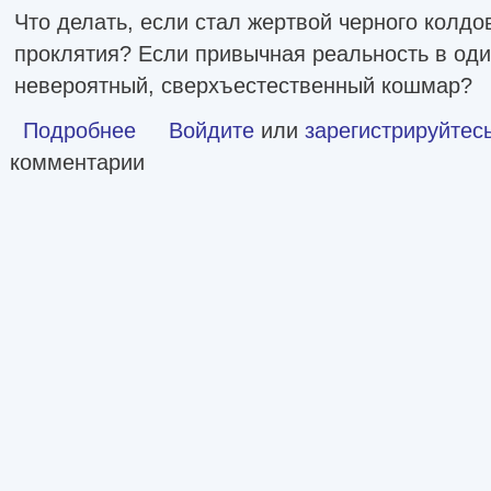
Что делать, если стал жертвой черного колдо
проклятия? Если привычная реальность в оди
невероятный, сверхъестественный кошмар?
Подробнее
о Большая книга ужасов – 91 [сборник litres]
Войдите
или
зарегистрируйтес
комментарии