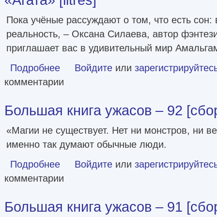
Пока учёные рассуждают о том, что есть сон:
реальность, – Оксана Силаева, автор фэнтез
приглашает вас в удивительный мир Амальгам
Подробнее
о Странник Тим, или Детективное агентство «Агата» [litre
Войдите
или
зарегистрируйтес
комментарии
Большая книга ужасов – 92 [сборн
«Магии не существует. Нет ни монстров, ни ве
именно так думают обычные люди.
Подробнее
о Большая книга ужасов – 92 [сборник litres]
Войдите
или
зарегистрируйтес
комментарии
Большая книга ужасов – 91 [сборн