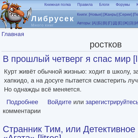
Перейти к основному содержанию
Книжная полка
Правила
Блоги
Форумы
Книги:
[Новые]
[Жанры]
[Серии]
[П
Либрусек
Авторы:
[А]
[Б]
[В]
[Г]
[Д]
[Е]
[Ж]
[З]
[И
Много книг
Вы здесь
Главная
ростков
В прошлый четверг я спас мир [li
Курт живёт обычной жизнью: ходит в школу, з
хапкидо, а на досуге пытается смастерить лу
Но однажды всё меняется.
Подробнее
о В прошлый четверг я спас мир [litres]
Войдите
или
зарегистрируйтес
комментарии
Странник Тим, или Детективное 
«Агата» [litres]