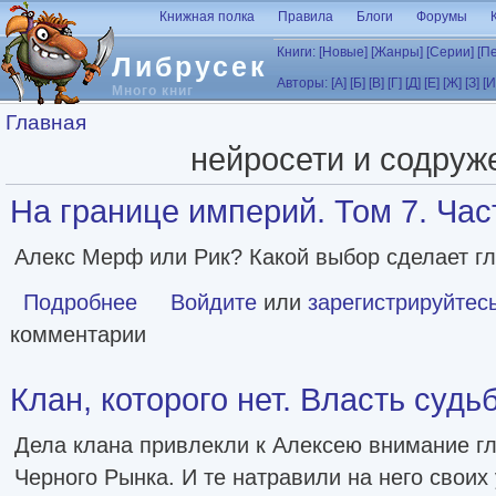
Перейти к основному содержанию
Книжная полка
Правила
Блоги
Форумы
Книги:
[Новые]
[Жанры]
[Серии]
[П
Либрусек
Авторы:
[А]
[Б]
[В]
[Г]
[Д]
[Е]
[Ж]
[З]
[И
Много книг
Вы здесь
Главная
нейросети и содруж
На границе империй. Том 7. Час
Алекс Мерф или Рик? Какой выбор сделает гл
Подробнее
о На границе империй. Том 7. Часть 2 [СИ]
Войдите
или
зарегистрируйтес
комментарии
Клан, которого нет. Власть судь
Дела клана привлекли к Алексею внимание г
Черного Рынка. И те натравили на него своих 