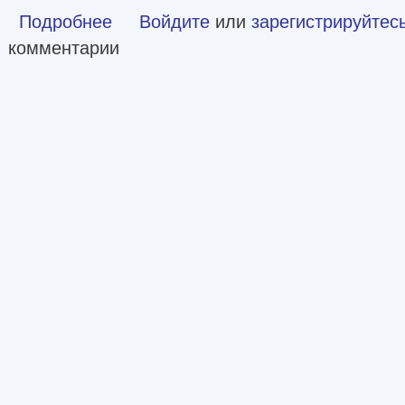
Подробнее
о Клан, которого нет. Власть судьбы [СИ]
Войдите
или
зарегистрируйтес
комментарии