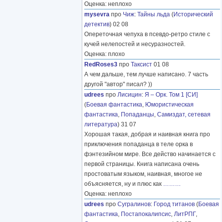
Оценка: неплохо
mysevra
про
Чиж
:
Тайны льда
(
Исторический
детектив
) 02 08
Опереточная чепуха в псевдо-ретро стиле с
кучей нелепостей и несуразностей.
Оценка: плохо
RedRoses3
про
Таксист
01 08
А чем дальше, тем лучше написано. 7 часть
другой "автор" писал? ))
udrees
про
Лисицин
:
Я – Орк. Том 1 [СИ]
(
Боевая фантастика
,
Юмористическая
фантастика
,
Попаданцы
,
Самиздат, сетевая
литература
) 31 07
Хорошая такая, добрая и наивная книга про
приключения попаданца в теле орка в
фэнтезийном мире. Все действо начинается с
первой страницы. Книга написана очень
простоватым языком, наивная, многое не
объясняется, ну и плюс как
………
Оценка: неплохо
udrees
про
Сугралинов
:
Город титанов
(
Боевая
фантастика
,
Постапокалипсис
,
ЛитРПГ
,