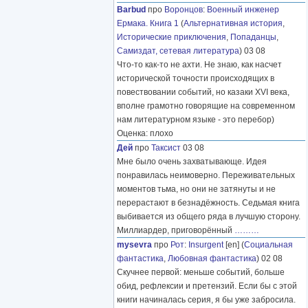
Barbud
про
Воронцов
:
Военный инженер
Ермака. Книга 1
(
Альтернативная история
,
Исторические приключения
,
Попаданцы
,
Самиздат, сетевая литература
) 03 08
Что-то как-то не ахти. Не знаю, как насчет
исторической точности происходящих в
повествовании событий, но казаки XVI века,
вполне грамотно говорящие на современном
нам литературном языке - это перебор)
Оценка: плохо
Дей
про
Таксист
03 08
Мне было очень захватывающе. Идея
понравилась неимоверно. Переживательных
моментов тьма, но они не затянуты и не
перерастают в безнадёжность. Седьмая книга
выбивается из общего ряда в лучшую сторону.
Миллиардер, приговорённый
………
mysevra
про
Рот
:
Insurgent
[en] (
Социальная
фантастика
,
Любовная фантастика
) 02 08
Скучнее первой: меньше событий, больше
обид, рефлексии и претензий. Если бы с этой
книги начиналась серия, я бы уже забросила.