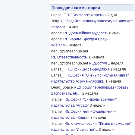
Последние комментарии
Larisa_F
RE:Беляевская премия
2 дня
Telly
RE:Подайте бедному копеечку на книжку с
литреса...
4 дня
epoost
RE:Древнейшая мудрость
6 дней
epoost
RE:Чарльз Брокден Браун -
Wieland
1 неделя
nehug@cheaphub.net
RE:Ответственность.
1 неделя
nehug@cheaphub.net
RE:Доступ
1 неделя
Larisa_F
RE:Принцесса-бродяжка
1 неделя
Larisa_F
RE:Серия "Очень прикольная книга",
издательство Азбука-классика
1 неделя
Dead_Space
RE:Прошу переформатировать,
распознать, etc...
2 недели
Tramell
RE:Серия "Символы времени"
издательства "Аграф"
3 недели
Tramell
RE:Серия книг «Судьбы книг»
издательства «Книга»
3 недели
Tramell
RE:Книжная серия "Жизнь в искусстве"
издательство "Искусство"...
3 недели