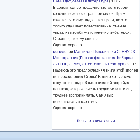
Самиздат, сетевая литература
) 31 07
В целом годное продолжение, хотя герою
конечно везет со страшной силой. Прям
кажется, что ему поддаются враги, но это
только улучшает повествование. Умение
управлять зомби – это конечно имба героя.
Странно, что ему еще не
………
Оценка: хорошо
udrees
про
Мантикор
:
Покоривший СТЕНУ 23:
Многогранник
(
Боевая фантастика
,
Киберпанк
,
ЛитРПГ
,
Самиздат, сетевая литература
) 31 07
Надеюсь это предпоследняя книга этой эпопеи
по прохождению Стены) В книге хоть радует
отсутствие подробных описаний апгрейда
навыков, которые очень трудно читать и еще
труднее воспринимать. Сам язык
повествования все такой
………
Оценка: хорошо
больше впечатлений