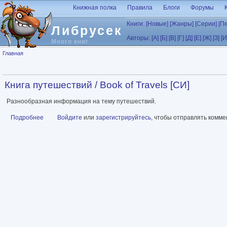
Перейти к основному содержанию
Книжная полка
Правила
Блоги
Форумы
Книги:
[Новые]
[Жанры]
[Серии]
[П
Либрусек
Авторы:
[А]
[Б]
[В]
[Г]
[Д]
[Е]
[Ж]
[З]
[И
Много книг
Вы здесь
Главная
Книга путешествий / Book of Travels [СИ]
Разнообразная информация на тему путешествий.
Подробнее
о Книга путешествий / Book of Travels [СИ]
Войдите
или
зарегистрируйтесь
, чтобы отправлять комм