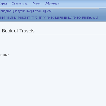
Карта
Статистика
Глюки
Абонемент
ериодика]
[Популярные]
[Страны]
[Теги]
]
[Й]
[К]
[Л]
[М]
[Н]
[О]
[П]
[Р]
[С]
[Т]
[У]
[Ф]
[Х]
[Ц]
[Ч]
[Ш]
[Щ]
[Э]
[Ю]
[Я]
[Прочее]
Book of Travels
ентарии