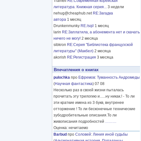
Tramell
RE:Современная корейская
литература. Книжная серия...
3 недели
nehug@cheaphub.net
RE:Загадка
автора
1 месяц
Drunkenmunky
RE:/sql/
1 месяц
larin
RE:Заплатила, а абонемента нет и скачать
ничего не могу!
2 месяца
sibkron
RE:Серия "Библиотека французской
литературы" (Макбел)
2 месяца
akorish
RE:Регистрация
3 месяца
Впечатления о книгах
pulochka
про
Ефремов
:
Туманность Андромеды
(
Научная фантастика
) 07 08
Несколько раз в своей жизни пыталась
прочитать эту трилогию и......ну никак.! - То ли
эти краткие имена из 3 букв, внутренее
отторжение ! То ли бесконечные технические
зубодробительные описания.То ли
живописания подробностей
………
Оценка: нечитаемо
Barbud
про
Соловей
:
Линия иной судьбы
(
Альтернативная история
,
Попаданцы
,