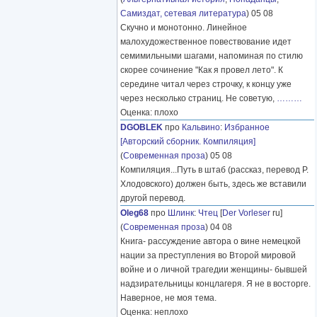
Самиздат, сетевая литература
) 05 08
Скучно и монотонно. Линейное
малохудожественное повествование идет
семимильными шагами, напоминая по стилю
скорее сочинение "Как я провел лето". К
середине читал через строчку, к концу уже
через несколько страниц. Не советую,
………
Оценка: плохо
DGOBLEK
про
Кальвино
:
Избранное
[Авторский сборник. Компиляция]
(
Современная проза
) 05 08
Компиляция...Путь в штаб (рассказ, перевод Р.
Хлодовского) должен быть, здесь же вставили
другой перевод.
Oleg68
про
Шлинк
:
Чтец
[
Der Vorleser
ru]
(
Современная проза
) 04 08
Книга- рассуждение автора о вине немецкой
нации за преступления во Второй мировой
войне и о личной трагедии женщины- бывшей
надзирательницы концлагеря. Я не в восторге.
Наверное, не моя тема.
Оценка: неплохо