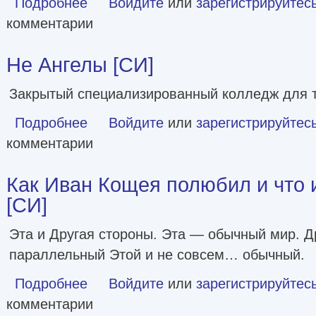
Подробнее
Войдите
или
зарегистрируйтес
комментарии
Не Ангелы [СИ]
Закрытый специализированный колледж для 
Подробнее
о Не Ангелы [СИ]
Войдите
или
зарегистрируйтес
комментарии
Как Иван Кощея полюбил и что 
[СИ]
Эта и Другая стороны. Эта — обычный мир. Д
параллельный Этой и не совсем… обычный.
Подробнее
о Как Иван Кощея полюбил и что из этого вышло [СИ]
Войдите
или
зарегистрируйтес
комментарии