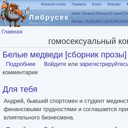
Перейти к основному содержанию
Книжная полка
Правила
Блоги
Форумы
Книги:
[Новые]
[Жанры]
[Серии]
[П
Либрусек
Авторы:
[А]
[Б]
[В]
[Г]
[Д]
[Е]
[Ж]
[З]
[И
Много книг
Вы здесь
Главная
гомосексуальный ко
Белые медведи [сборник прозы]
Подробнее
о Белые медведи [сборник прозы]
Войдите
или
зарегистрируйтес
комментарии
Для тебя
Андрей, бывший спортсмен и студент мединст
финансовыми трудностями и соглашается при
влиятельного бизнесмена.
о Для тебя