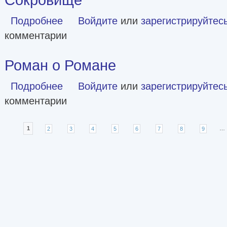
Подробнее
о Сокровище
Войдите
или
зарегистрируйтес
комментарии
Роман о Романе
Подробнее
о Роман о Романе
Войдите
или
зарегистрируйтес
комментарии
Страницы
1
2
3
4
5
6
7
8
9
…