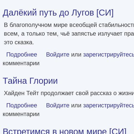
Далёкий путь до Лугов [СИ]
В благополучном мире всеобщей стабильност
всем, а только тем, чьё запястье излучает п
это сказка.
Подробнее
о Далёкий путь до Лугов [СИ]
Войдите
или
зарегистрируйтес
комментарии
Тайна Глории
Хайден Тейт продолжает свой рассказ о жизни
Подробнее
о Тайна Глории
Войдите
или
зарегистрируйтес
комментарии
Встретимся в новом мире [СИ]