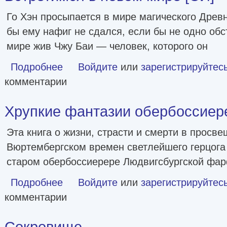
Го Хэн просыпается в мире магического Древн
бы ему нафиг не сдался, если бы не одно обс
мире жив Чжу Баи — человек, которого он
Подробнее
о Встретимся в новом мире [СИ]
Войдите
или
зарегистрируйтес
комментарии
Хрупкие фантазии обербоссиерер
Эта книга о жизни, страсти и смерти в просв
Вюртембергском времен светлейшего герцога 
старом обербоссиерере Людвигсбургской фа
Подробнее
о Хрупкие фантазии обербоссиерера Лойса [litres]
Войдите
или
зарегистрируйтес
комментарии
Сокровище