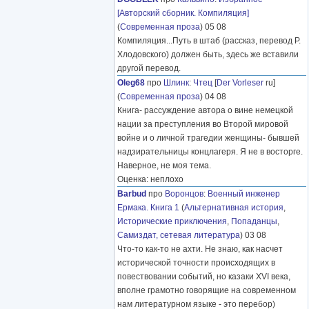
[Авторский сборник. Компиляция]
(
Современная проза
) 05 08
Компиляция...Путь в штаб (рассказ, перевод Р.
Хлодовского) должен быть, здесь же вставили
другой перевод.
Oleg68
про
Шлинк
:
Чтец
[
Der Vorleser
ru]
(
Современная проза
) 04 08
Книга- рассуждение автора о вине немецкой
нации за преступления во Второй мировой
войне и о личной трагедии женщины- бывшей
надзирательницы концлагеря. Я не в восторге.
Наверное, не моя тема.
Оценка: неплохо
Barbud
про
Воронцов
:
Военный инженер
Ермака. Книга 1
(
Альтернативная история
,
Исторические приключения
,
Попаданцы
,
Самиздат, сетевая литература
) 03 08
Что-то как-то не ахти. Не знаю, как насчет
исторической точности происходящих в
повествовании событий, но казаки XVI века,
вполне грамотно говорящие на современном
нам литературном языке - это перебор)