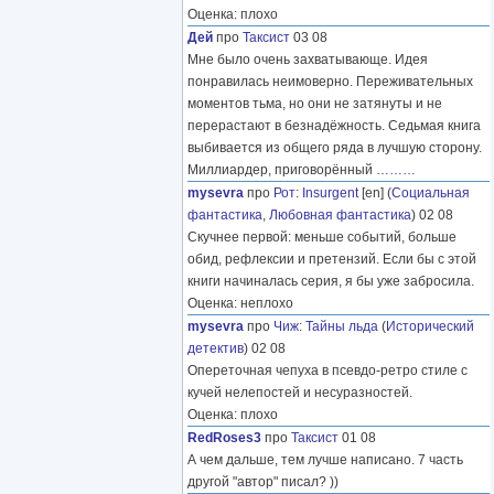
Оценка: плохо
Дей
про
Таксист
03 08
Мне было очень захватывающе. Идея
понравилась неимоверно. Переживательных
моментов тьма, но они не затянуты и не
перерастают в безнадёжность. Седьмая книга
выбивается из общего ряда в лучшую сторону.
Миллиардер, приговорённый
………
mysevra
про
Рот
:
Insurgent
[en] (
Социальная
фантастика
,
Любовная фантастика
) 02 08
Скучнее первой: меньше событий, больше
обид, рефлексии и претензий. Если бы с этой
книги начиналась серия, я бы уже забросила.
Оценка: неплохо
mysevra
про
Чиж
:
Тайны льда
(
Исторический
детектив
) 02 08
Опереточная чепуха в псевдо-ретро стиле с
кучей нелепостей и несуразностей.
Оценка: плохо
RedRoses3
про
Таксист
01 08
А чем дальше, тем лучше написано. 7 часть
другой "автор" писал? ))