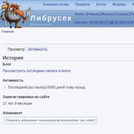
Перейти к основному содержанию
Книжная полка
Правила
Блоги
Форумы
Книги:
[Новые]
[Жанры]
[Серии]
[П
Либрусек
Авторы:
[А]
[Б]
[В]
[Г]
[Д]
[Е]
[Ж]
[З]
[И
Много книг
Вы здесь
Главная
Главные вкладки
Просмотр
(активная вкладка)
Активность
История
Блог
Просмотреть последние записи в блоге
Активность
Последний раз был(а) 6065 дней тому назад
Зарегистрирован на сайте
17 лет 9 месяцев
Абонемент