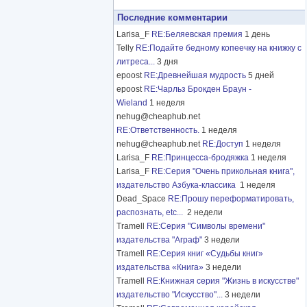
Последние комментарии
Larisa_F
RE:Беляевская премия
1 день
Telly
RE:Подайте бедному копеечку на книжку с
литреса...
3 дня
epoost
RE:Древнейшая мудрость
5 дней
epoost
RE:Чарльз Брокден Браун -
Wieland
1 неделя
nehug@cheaphub.net
RE:Ответственность.
1 неделя
nehug@cheaphub.net
RE:Доступ
1 неделя
Larisa_F
RE:Принцесса-бродяжка
1 неделя
Larisa_F
RE:Серия "Очень прикольная книга",
издательство Азбука-классика
1 неделя
Dead_Space
RE:Прошу переформатировать,
распознать, etc...
2 недели
Tramell
RE:Серия "Символы времени"
издательства "Аграф"
3 недели
Tramell
RE:Серия книг «Судьбы книг»
издательства «Книга»
3 недели
Tramell
RE:Книжная серия "Жизнь в искусстве"
издательство "Искусство"...
3 недели