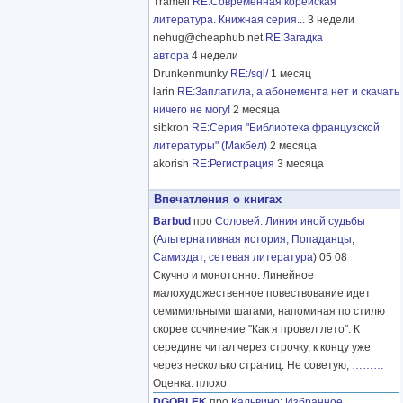
Tramell
RE:Современная корейская
литература. Книжная серия...
3 недели
nehug@cheaphub.net
RE:Загадка
автора
4 недели
Drunkenmunky
RE:/sql/
1 месяц
larin
RE:Заплатила, а абонемента нет и скачать
ничего не могу!
2 месяца
sibkron
RE:Серия "Библиотека французской
литературы" (Макбел)
2 месяца
akorish
RE:Регистрация
3 месяца
Впечатления о книгах
Barbud
про
Соловей
:
Линия иной судьбы
(
Альтернативная история
,
Попаданцы
,
Самиздат, сетевая литература
) 05 08
Скучно и монотонно. Линейное
малохудожественное повествование идет
семимильными шагами, напоминая по стилю
скорее сочинение "Как я провел лето". К
середине читал через строчку, к концу уже
через несколько страниц. Не советую,
………
Оценка: плохо
DGOBLEK
про
Кальвино
:
Избранное