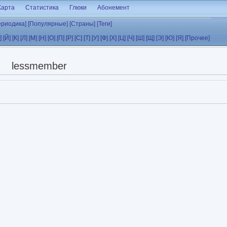
Карта
Статистика
Глюки
Абонемент
ериодика]
[Популярные]
[Страны]
[Теги]
]
[Й]
[К]
[Л]
[М]
[Н]
[О]
[П]
[Р]
[С]
[Т]
[У]
[Ф]
[Х]
[Ц]
[Ч]
[Ш]
[Щ]
[Э]
[Ю]
[Я]
[Прочее]
lessmember