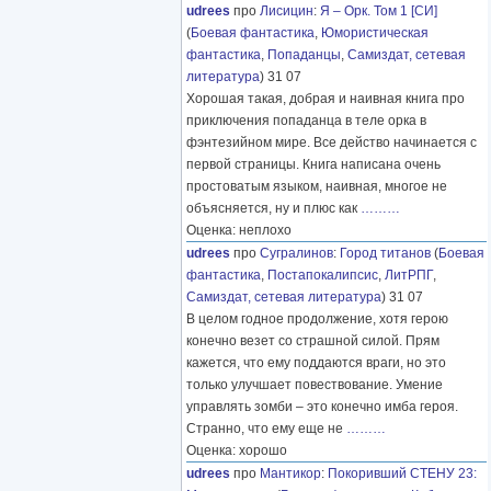
udrees
про
Лисицин
:
Я – Орк. Том 1 [СИ]
(
Боевая фантастика
,
Юмористическая
фантастика
,
Попаданцы
,
Самиздат, сетевая
литература
) 31 07
Хорошая такая, добрая и наивная книга про
приключения попаданца в теле орка в
фэнтезийном мире. Все действо начинается с
первой страницы. Книга написана очень
простоватым языком, наивная, многое не
объясняется, ну и плюс как
………
Оценка: неплохо
udrees
про
Сугралинов
:
Город титанов
(
Боевая
фантастика
,
Постапокалипсис
,
ЛитРПГ
,
Самиздат, сетевая литература
) 31 07
В целом годное продолжение, хотя герою
конечно везет со страшной силой. Прям
кажется, что ему поддаются враги, но это
только улучшает повествование. Умение
управлять зомби – это конечно имба героя.
Странно, что ему еще не
………
Оценка: хорошо
udrees
про
Мантикор
:
Покоривший СТЕНУ 23: