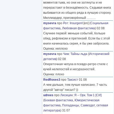
моментов тьма, но они не затянуты и не
перерастают в безнадёжность. Седьмая книга
выбивается из общего ряда в лучшую сторону.
Миллиардер, приговорённый
………
mysevra
про
Рот
:
Insurgent
[en] (
Социальная
фантастика
,
Любовная фантастика
) 02 08
Скучнее первой: меньше событий, больше
обид, рефлексии и претензий. Если бы с этой
книги начиналась серия, я бы уже забросила.
Оценка: неплохо
mysevra
про
Чиж
:
Тайны льда
(
Исторический
детектив
) 02 08
Опереточная чепуха в псевдо-ретро стиле с
кучей нелепостей и несуразностей.
Оценка: плохо
RedRoses3
про
Таксист
01 08
А чем дальше, тем лучше написано. 7 часть
другой "автор" писал? ))
udrees
про
Лисицин
:
Я – Орк. Том 1 [СИ]
(
Боевая фантастика
,
Юмористическая
фантастика
,
Попаданцы
,
Самиздат, сетевая
литература
) 31 07