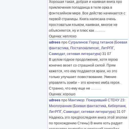
Хорошая такая, добрая и наивная книга про
приключения попаданца в теле орка в
фэнтезийном мире. Все действо начинается с
первой страницы. Книга написана очень
простоватым языком, наивная, многое не
объясняется, ну и плюс как
………
Оценка: неплохо
udrees
про
Сугралинов
:
Город титанов
(
Боевая
фантастика
,
Постапокалипсис
,
ЛитРПГ
,
Самиздат, сетевая литература
) 31 07
В целом годное продолжение, хотя герою
конечно везет со страшной силой. Прям
кажется, что ему поддаются враги, но это
только улучшает повествование. Умение
управлять зомби – это конечно имба героя.
Странно, что ему еще не
………
Оценка: хорошо
udrees
про
Мантикор
:
Покоривший СТЕНУ 23:
Многогранник
(
Боевая фантастика
,
Киберпанк
,
ЛитРПГ
,
Самиздат, сетевая литература
) 31 07
Надеюсь это предпоследняя книга этой эпопеи
по прохождению Стены) В книге хоть радует