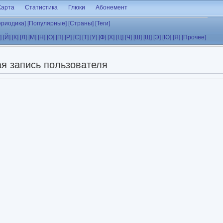
Карта
Статистика
Глюки
Абонемент
ериодика]
[Популярные]
[Страны]
[Теги]
]
[Й]
[К]
[Л]
[М]
[Н]
[О]
[П]
[Р]
[С]
[Т]
[У]
[Ф]
[Х]
[Ц]
[Ч]
[Ш]
[Щ]
[Э]
[Ю]
[Я]
[Прочее]
я запись пользователя