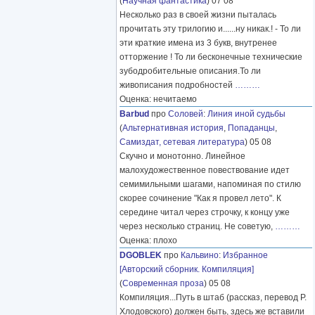
(
Научная фантастика
) 07 08
Несколько раз в своей жизни пыталась
прочитать эту трилогию и......ну никак.! - То ли
эти краткие имена из 3 букв, внутренее
отторжение ! То ли бесконечные технические
зубодробительные описания.То ли
живописания подробностей
………
Оценка: нечитаемо
Barbud
про
Соловей
:
Линия иной судьбы
(
Альтернативная история
,
Попаданцы
,
Самиздат, сетевая литература
) 05 08
Скучно и монотонно. Линейное
малохудожественное повествование идет
семимильными шагами, напоминая по стилю
скорее сочинение "Как я провел лето". К
середине читал через строчку, к концу уже
через несколько страниц. Не советую,
………
Оценка: плохо
DGOBLEK
про
Кальвино
:
Избранное
[Авторский сборник. Компиляция]
(
Современная проза
) 05 08
Компиляция...Путь в штаб (рассказ, перевод Р.
Хлодовского) должен быть, здесь же вставили