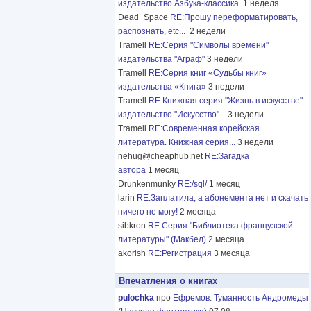
издательство Азбука-классика
1 неделя
Dead_Space
RE:Прошу переформатировать,
распознать, etc...
2 недели
Tramell
RE:Серия "Символы времени"
издательства "Аграф"
3 недели
Tramell
RE:Серия книг «Судьбы книг»
издательства «Книга»
3 недели
Tramell
RE:Книжная серия "Жизнь в искусстве"
издательство "Искусство"...
3 недели
Tramell
RE:Современная корейская
литература. Книжная серия...
3 недели
nehug@cheaphub.net
RE:Загадка
автора
1 месяц
Drunkenmunky
RE:/sql/
1 месяц
larin
RE:Заплатила, а абонемента нет и скачать
ничего не могу!
2 месяца
sibkron
RE:Серия "Библиотека французской
литературы" (Макбел)
2 месяца
akorish
RE:Регистрация
3 месяца
Впечатления о книгах
pulochka
про
Ефремов
:
Туманность Андромеды