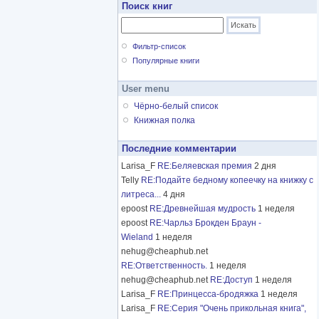
Поиск книг
Фильтр-список
Популярные книги
User menu
Чёрно-белый список
Книжная полка
Последние комментарии
Larisa_F
RE:Беляевская премия
2 дня
Telly
RE:Подайте бедному копеечку на книжку с
литреса...
4 дня
epoost
RE:Древнейшая мудрость
1 неделя
epoost
RE:Чарльз Брокден Браун -
Wieland
1 неделя
nehug@cheaphub.net
RE:Ответственность.
1 неделя
nehug@cheaphub.net
RE:Доступ
1 неделя
Larisa_F
RE:Принцесса-бродяжка
1 неделя
Larisa_F
RE:Серия "Очень прикольная книга",