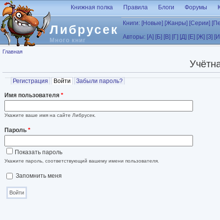
Перейти к основному содержанию
Книжная полка
Правила
Блоги
Форумы
Книги:
[Новые]
[Жанры]
[Серии]
[П
Либрусек
Авторы:
[А]
[Б]
[В]
[Г]
[Д]
[Е]
[Ж]
[З]
[И
Много книг
Вы здесь
Главная
Учётна
Главные вкладки
Регистрация
Войти
(активная вкладка)
Забыли пароль?
Имя пользователя
*
Укажите ваше имя на сайте Либрусек.
Пароль
*
Показать пароль
Укажите пароль, соответствующий вашему имени пользователя.
Запомнить меня