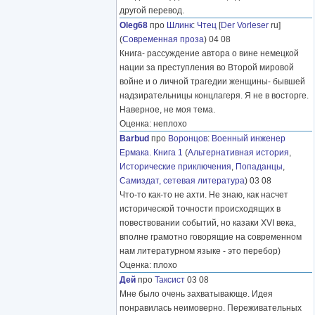
другой перевод.
Oleg68
про
Шлинк
:
Чтец
[
Der Vorleser
ru]
(
Современная проза
) 04 08
Книга- рассуждение автора о вине немецкой
нации за преступления во Второй мировой
войне и о личной трагедии женщины- бывшей
надзирательницы концлагеря. Я не в восторге.
Наверное, не моя тема.
Оценка: неплохо
Barbud
про
Воронцов
:
Военный инженер
Ермака. Книга 1
(
Альтернативная история
,
Исторические приключения
,
Попаданцы
,
Самиздат, сетевая литература
) 03 08
Что-то как-то не ахти. Не знаю, как насчет
исторической точности происходящих в
повествовании событий, но казаки XVI века,
вполне грамотно говорящие на современном
нам литературном языке - это перебор)
Оценка: плохо
Дей
про
Таксист
03 08
Мне было очень захватывающе. Идея
понравилась неимоверно. Переживательных