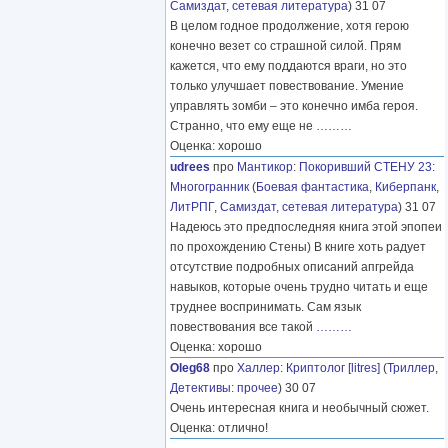
Самиздат, сетевая литература
) 31 07
В целом годное продолжение, хотя герою
конечно везет со страшной силой. Прям
кажется, что ему поддаются враги, но это
только улучшает повествование. Умение
управлять зомби – это конечно имба героя.
Странно, что ему еще не
………
Оценка: хорошо
udrees
про
Мантикор
:
Покоривший СТЕНУ 23:
Многогранник
(
Боевая фантастика
,
Киберпанк
,
ЛитРПГ
,
Самиздат, сетевая литература
) 31 07
Надеюсь это предпоследняя книга этой эпопеи
по прохождению Стены) В книге хоть радует
отсутствие подробных описаний апгрейда
навыков, которые очень трудно читать и еще
труднее воспринимать. Сам язык
повествования все такой
………
Оценка: хорошо
Oleg68
про
Халлер
:
Криптолог [litres]
(
Триллер
,
Детективы: прочее
) 30 07
Очень интересная книга и необычный сюжет.
Оценка: отлично!