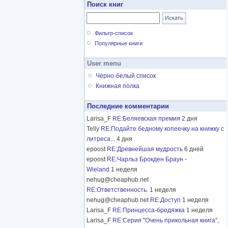
Поиск книг
Фильтр-список
Популярные книги
User menu
Чёрно-белый список
Книжная полка
Последние комментарии
Larisa_F
RE:Беляевская премия
2 дня
Telly
RE:Подайте бедному копеечку на книжку с
литреса...
4 дня
epoost
RE:Древнейшая мудрость
6 дней
epoost
RE:Чарльз Брокден Браун -
Wieland
1 неделя
nehug@cheaphub.net
RE:Ответственность.
1 неделя
nehug@cheaphub.net
RE:Доступ
1 неделя
Larisa_F
RE:Принцесса-бродяжка
1 неделя
Larisa_F
RE:Серия "Очень прикольная книга",