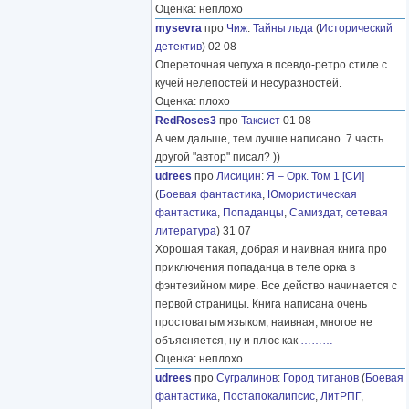
Оценка: неплохо
mysevra
про
Чиж
:
Тайны льда
(
Исторический
детектив
) 02 08
Опереточная чепуха в псевдо-ретро стиле с
кучей нелепостей и несуразностей.
Оценка: плохо
RedRoses3
про
Таксист
01 08
А чем дальше, тем лучше написано. 7 часть
другой "автор" писал? ))
udrees
про
Лисицин
:
Я – Орк. Том 1 [СИ]
(
Боевая фантастика
,
Юмористическая
фантастика
,
Попаданцы
,
Самиздат, сетевая
литература
) 31 07
Хорошая такая, добрая и наивная книга про
приключения попаданца в теле орка в
фэнтезийном мире. Все действо начинается с
первой страницы. Книга написана очень
простоватым языком, наивная, многое не
объясняется, ну и плюс как
………
Оценка: неплохо
udrees
про
Сугралинов
:
Город титанов
(
Боевая
фантастика
,
Постапокалипсис
,
ЛитРПГ
,