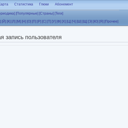
Карта
Статистика
Глюки
Абонемент
ериодика]
[Популярные]
[Страны]
[Теги]
]
[Й]
[К]
[Л]
[М]
[Н]
[О]
[П]
[Р]
[С]
[Т]
[У]
[Ф]
[Х]
[Ц]
[Ч]
[Ш]
[Щ]
[Э]
[Ю]
[Я]
[Прочее]
я запись пользователя