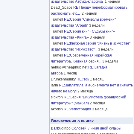
издательство Азбука-классика
1 неделя
Dead_Space
RE:Прошу переформатировать,
распознать, etc...
2 недели
Tramell
RE:Серия "Символы времени"
издательства "Аграф"
3 недели
Tramell
RE:Серия книг «Судьбы книг»
издательства «Книга»
3 недели
Tramell
RE:Книжная серия "Жизнь в искусстве"
издательство "Искусство"...
3 недели
Tramell
RE:Современная корейская
литература. Книжная серия...
3 недели
nehug@cheaphub.net
RE:Загадка
автора
1 месяц
Drunkenmunky
RE:/sql/
1 месяц
larin
RE:Заплатила, а абонемента нет и скачать
ничего не могу!
2 месяца
sibkron
RE:Серия "Библиотека французской
литературы" (Макбел)
2 месяца
akorish
RE:Регистрация
3 месяца
Впечатления о книгах
Barbud
про
Соловей
:
Линия иной судьбы