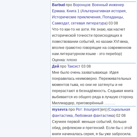
Barbud
про
Воронцов
:
Военный инженер
Ермака. Книга 1
(
Альтернативная история
,
Исторические приключения
,
Попаданцы
,
Самиздат, сетевая литература
) 03 08
Что-то как-то не ахти. Не знаю, как насчет
исторической точности происходящих в
повествовании событий, но казаки XVI века,
вполне грамотно говорящие на современном
нам литературном языке - это перебор)
Оценка: плохо
Дей
про
Таксист
03 08
Мне было очень захватывающе. Идея
понравилась неимоверно. Переживательных
моментов тьма, но они не затянуты и не
перерастают в безнадёжность. Седьмая книга
выбивается из общего ряда в лучшую сторону.
Миллиардер, приговорённый
………
mysevra
про
Рот
:
Insurgent
[en] (
Социальная
фантастика
,
Любовная фантастика
) 02 08
Скучнее первой: меньше событий, больше
обид, рефлексии и претензий. Если бы с этой
книги начиналась серия, я бы уже забросила.