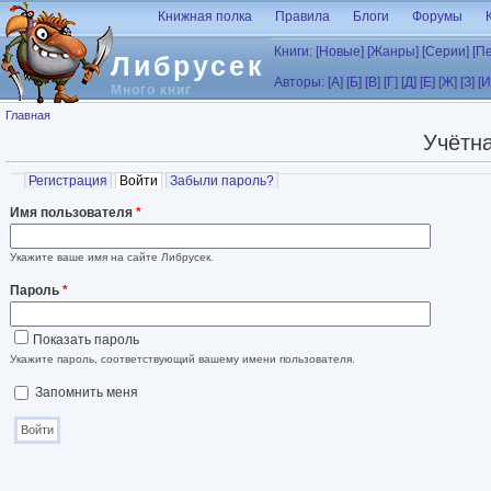
Перейти к основному содержанию
Книжная полка
Правила
Блоги
Форумы
Книги:
[Новые]
[Жанры]
[Серии]
[П
Либрусек
Авторы:
[А]
[Б]
[В]
[Г]
[Д]
[Е]
[Ж]
[З]
[И
Много книг
Вы здесь
Главная
Учётна
Главные вкладки
Регистрация
Войти
(активная вкладка)
Забыли пароль?
Имя пользователя
*
Укажите ваше имя на сайте Либрусек.
Пароль
*
Показать пароль
Укажите пароль, соответствующий вашему имени пользователя.
Запомнить меня