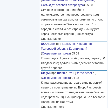
(
Альтернативная история
,
Попаданцы
,
Самиздат, сетевая литература
) 05 08
Скучно и монотонно. Линейное
малохудожественное повествование идет
семимильными шагами, напоминая по стилю
скорее сочинение "Как я провел лето". К
середине читал через строчку, к концу уже
через несколько страниц. Не советую,
………
Оценка: плохо
DGOBLEK
про
Кальвино
:
Избранное
[Авторский сборник. Компиляция]
(
Современная проза
) 05 08
Компиляция...Путь в штаб (рассказ, перевод Р.
Хлодовского) должен быть, здесь же вставили
другой перевод.
Oleg68
про
Шлинк
:
Чтец
[
Der Vorleser
ru]
(
Современная проза
) 04 08
Книга- рассуждение автора о вине немецкой
нации за преступления во Второй мировой
войне и о личной трагедии женщины- бывшей
надзирательницы концлагеря. Я не в восторге.
Наверное, не моя тема.
Оценка: неплохо