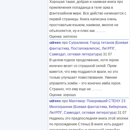
Хорошая такая, добрая и наивная книга про
приключения попаданца в теле орка в
фэнтезийном мире. Все действо начинается с
первой страницы. Книга написана очень
простоватым языком, наивная, многое не
объясняется, ну и плюс как
………
Оценка: неплохо
udrees
про
Сугралинов
:
Город титанов
(
Боевая
фантастика
,
Постапокалипсис
,
ЛитРПГ
,
Самиздат, сетевая литература
) 31 07
В целом годное продолжение, хотя герою
конечно везет со страшной силой. Прям
кажется, что ему поддаются враги, но это
только улучшает повествование. Умение
управлять зомби – это конечно имба героя.
Странно, что ему еще не
………
Оценка: хорошо
udrees
про
Мантикор
:
Покоривший СТЕНУ 23:
Многогранник
(
Боевая фантастика
,
Киберпанк
,
ЛитРПГ
,
Самиздат, сетевая литература
) 31 07
Надеюсь это предпоследняя книга этой эпопеи
по прохождению Стены) В книге хоть радует