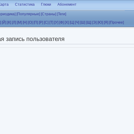
Карта
Статистика
Глюки
Абонемент
ериодика]
[Популярные]
[Страны]
[Теги]
]
[Й]
[К]
[Л]
[М]
[Н]
[О]
[П]
[Р]
[С]
[Т]
[У]
[Ф]
[Х]
[Ц]
[Ч]
[Ш]
[Щ]
[Э]
[Ю]
[Я]
[Прочее]
я запись пользователя