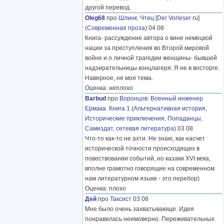
другой перевод.
Oleg68
про
Шлинк
:
Чтец
[
Der Vorleser
ru]
(
Современная проза
) 04 08
Книга- рассуждение автора о вине немецкой
нации за преступления во Второй мировой
войне и о личной трагедии женщины- бывшей
надзирательницы концлагеря. Я не в восторге.
Наверное, не моя тема.
Оценка: неплохо
Barbud
про
Воронцов
:
Военный инженер
Ермака. Книга 1
(
Альтернативная история
,
Исторические приключения
,
Попаданцы
,
Самиздат, сетевая литература
) 03 08
Что-то как-то не ахти. Не знаю, как насчет
исторической точности происходящих в
повествовании событий, но казаки XVI века,
вполне грамотно говорящие на современном
нам литературном языке - это перебор)
Оценка: плохо
Дей
про
Таксист
03 08
Мне было очень захватывающе. Идея
понравилась неимоверно. Переживательных