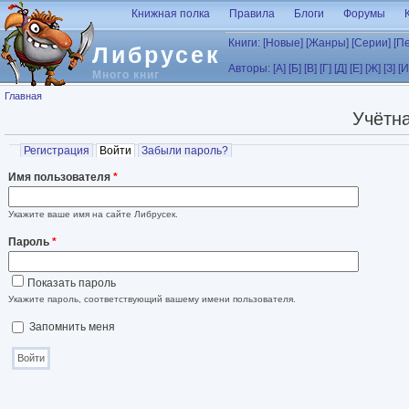
Перейти к основному содержанию
Книжная полка
Правила
Блоги
Форумы
Книги:
[Новые]
[Жанры]
[Серии]
[П
Либрусек
Авторы:
[А]
[Б]
[В]
[Г]
[Д]
[Е]
[Ж]
[З]
[И
Много книг
Вы здесь
Главная
Учётна
Главные вкладки
Регистрация
Войти
(активная вкладка)
Забыли пароль?
Имя пользователя
*
Укажите ваше имя на сайте Либрусек.
Пароль
*
Показать пароль
Укажите пароль, соответствующий вашему имени пользователя.
Запомнить меня