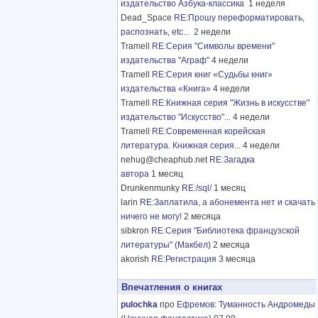
издательство Азбука-классика
1 неделя
Dead_Space
RE:Прошу переформатировать,
распознать, etc...
2 недели
Tramell
RE:Серия "Символы времени"
издательства "Аграф"
4 недели
Tramell
RE:Серия книг «Судьбы книг»
издательства «Книга»
4 недели
Tramell
RE:Книжная серия "Жизнь в искусстве"
издательство "Искусство"...
4 недели
Tramell
RE:Современная корейская
литература. Книжная серия...
4 недели
nehug@cheaphub.net
RE:Загадка
автора
1 месяц
Drunkenmunky
RE:/sql/
1 месяц
larin
RE:Заплатила, а абонемента нет и скачать
ничего не могу!
2 месяца
sibkron
RE:Серия "Библиотека французской
литературы" (Макбел)
2 месяца
akorish
RE:Регистрация
3 месяца
Впечатления о книгах
pulochka
про
Ефремов
:
Туманность Андромеды