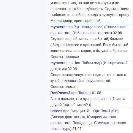
моментов тьма, но они не затянуты и не
перерастают в безнадёжность. Седьмая книга
выбивается из общего ряда в лучшую сторону.
Миллиардер, приговорённый
………
mysevra
про
Рот
:
Insurgent
[en] (
Социальная
фантастика
,
Любовная фантастика
) 02 08
Скучнее первой: меньше событий, больше
обид, рефлексии и претензий. Если бы с этой
книги начиналась серия, я бы уже забросила.
Оценка: неплохо
mysevra
про
Чиж
:
Тайны льда
(
Исторический
детектив
) 02 08
Опереточная чепуха в псевдо-ретро стиле с
кучей нелепостей и несуразностей.
Оценка: плохо
RedRoses3
про
Таксист
01 08
А чем дальше, тем лучше написано. 7 часть
другой "автор" писал? ))
udrees
про
Лисицин
:
Я – Орк. Том 1 [СИ]
(
Боевая фантастика
,
Юмористическая
фантастика
,
Попаданцы
,
Самиздат, сетевая
литература
) 31 07