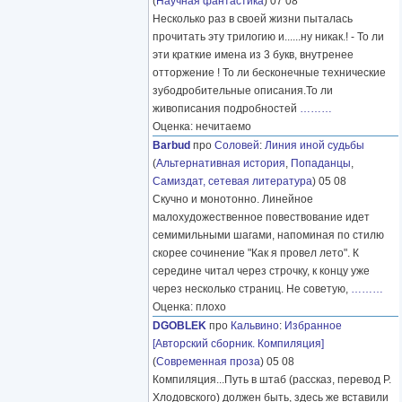
(
Научная фантастика
) 07 08
Несколько раз в своей жизни пыталась
прочитать эту трилогию и......ну никак.! - То ли
эти краткие имена из 3 букв, внутренее
отторжение ! То ли бесконечные технические
зубодробительные описания.То ли
живописания подробностей
………
Оценка: нечитаемо
Barbud
про
Соловей
:
Линия иной судьбы
(
Альтернативная история
,
Попаданцы
,
Самиздат, сетевая литература
) 05 08
Скучно и монотонно. Линейное
малохудожественное повествование идет
семимильными шагами, напоминая по стилю
скорее сочинение "Как я провел лето". К
середине читал через строчку, к концу уже
через несколько страниц. Не советую,
………
Оценка: плохо
DGOBLEK
про
Кальвино
:
Избранное
[Авторский сборник. Компиляция]
(
Современная проза
) 05 08
Компиляция...Путь в штаб (рассказ, перевод Р.
Хлодовского) должен быть, здесь же вставили