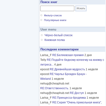
Поиск книг
Фильтр-список
Популярные книги
User menu
Чёрно-белый список
Книжная полка
Последние комментарии
Larisa_F
RE:Беляевская премия
2 дня
Telly
RE:Подайте бедному копеечку на книжку с
литреса...
4 дня
epoost
RE:Древнейшая мудрость
1 неделя
epoost
RE:Чарльз Брокден Браун -
Wieland
1 неделя
nehug@cheaphub.net
RE:Ответственность.
1 неделя
nehug@cheaphub.net
RE:Доступ
1 неделя
Larisa_F
RE:Принцесса-бродяжка
1 неделя
Larisa_F
RE:Серия "Очень прикольная книга",