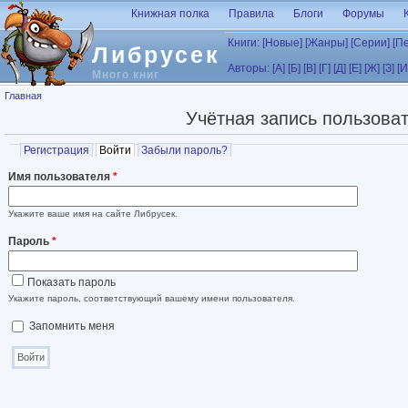
Перейти к основному содержанию
Книжная полка
Правила
Блоги
Форумы
Книги:
[Новые]
[Жанры]
[Серии]
[П
Либрусек
Авторы:
[А]
[Б]
[В]
[Г]
[Д]
[Е]
[Ж]
[З]
[И
Много книг
Вы здесь
Главная
Учётная запись пользова
Главные вкладки
Регистрация
Войти
(активная вкладка)
Забыли пароль?
Имя пользователя
*
Укажите ваше имя на сайте Либрусек.
Пароль
*
Показать пароль
Укажите пароль, соответствующий вашему имени пользователя.
Запомнить меня