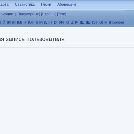
Карта
Статистика
Глюки
Абонемент
ериодика]
[Популярные]
[Страны]
[Теги]
]
[Й]
[К]
[Л]
[М]
[Н]
[О]
[П]
[Р]
[С]
[Т]
[У]
[Ф]
[Х]
[Ц]
[Ч]
[Ш]
[Щ]
[Э]
[Ю]
[Я]
[Прочее]
я запись пользователя