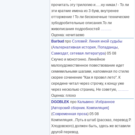
прочитать эту трилогию и......ну никак.! - То ли
эти краткие имена из 3 букв, внутренее
отторжение ! То ли бесконечные технические
зубодробительные описания.То ли
живописания подробностей
………
Оценка: нечитаемо
Barbud
про
Соловей
:
Линия иной судьбы
(
Альтернативная история
,
Попаданцы
,
Самиздат, сетевая литература
) 05 08
Скучно и монотонно. Линейное
малохудожественное повествование идет
семимильными шагами, напоминая по стилю
скорее сочинение "Как я провел лето". К
середине читал через строчку, к концу уже
через несколько страниц. Не советую,
………
Оценка: плохо
DGOBLEK
про
Кальвино
:
Избранное
[Авторский сборник. Компиляция]
(
Современная проза
) 05 08
Компиляция...Путь в штаб (рассказ, перевод Р.
Хлодовского) должен быть, здесь же вставили
другой перевод.