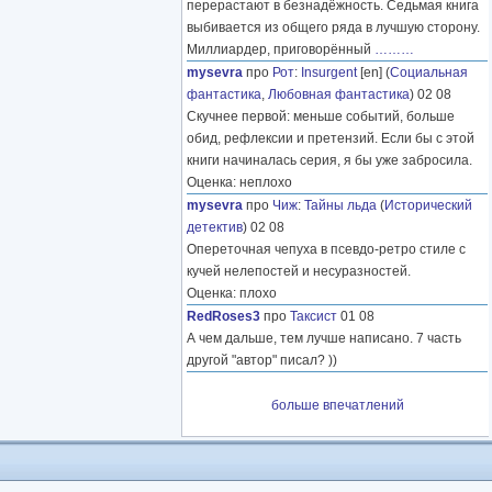
перерастают в безнадёжность. Седьмая книга
выбивается из общего ряда в лучшую сторону.
Миллиардер, приговорённый
………
mysevra
про
Рот
:
Insurgent
[en] (
Социальная
фантастика
,
Любовная фантастика
) 02 08
Скучнее первой: меньше событий, больше
обид, рефлексии и претензий. Если бы с этой
книги начиналась серия, я бы уже забросила.
Оценка: неплохо
mysevra
про
Чиж
:
Тайны льда
(
Исторический
детектив
) 02 08
Опереточная чепуха в псевдо-ретро стиле с
кучей нелепостей и несуразностей.
Оценка: плохо
RedRoses3
про
Таксист
01 08
А чем дальше, тем лучше написано. 7 часть
другой "автор" писал? ))
больше впечатлений