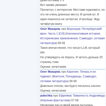
Девятиэтажка 1-3
Вот прямо увлекает.
Прочитал, с интересом. Местами нудновато, но
это не очень длинные места. В целом гут. И
идея переноса не затёртая. И вообще. Жду
четвёртую книгу
Олег Макаров.
про
Воронцов
:
Петербургский
врач. Часть 1 [СИ]
(
Альтернативная история
,
Исторические приключения
,
Самиздат, сетевая
литература
) 08 08
Такое впечатление, что писал LLM, который
ИИ.
Но утверждать не берусь. И читать дальше 20
страниц тоже
Оценка: нечитаемо
Олег Макаров.
про
Карелин
:
Теперь я не
Адвокат
(
Фэнтези
,
Попаданцы
,
Самиздат,
сетевая литература
) 08 08
Довольно плоско, как будто писалось наспех
Оценка: нечитаемо
pulochka
про
Ефремов
:
Туманность Андромеды
(
Научная фантастика
) 07 08
Несколько раз в своей жизни пыталась