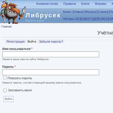
Перейти к основному содержанию
Книжная полка
Правила
Блоги
Форумы
Книги:
[Новые]
[Жанры]
[Серии]
[П
Либрусек
Авторы:
[А]
[Б]
[В]
[Г]
[Д]
[Е]
[Ж]
[З]
[И
Много книг
Вы здесь
Главная
Учётна
Главные вкладки
Регистрация
Войти
(активная вкладка)
Забыли пароль?
Имя пользователя
*
Укажите ваше имя на сайте Либрусек.
Пароль
*
Показать пароль
Укажите пароль, соответствующий вашему имени пользователя.
Запомнить меня