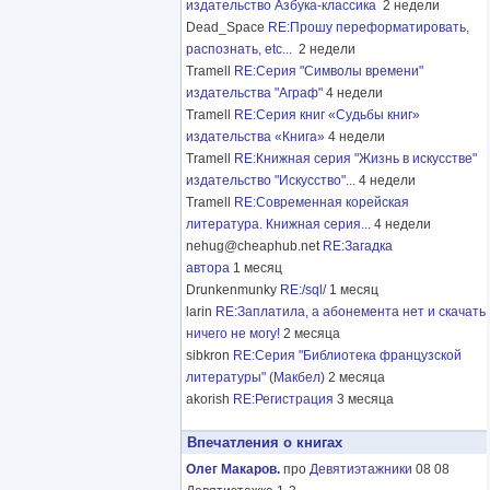
издательство Азбука-классика
2 недели
Dead_Space
RE:Прошу переформатировать,
распознать, etc...
2 недели
Tramell
RE:Серия "Символы времени"
издательства "Аграф"
4 недели
Tramell
RE:Серия книг «Судьбы книг»
издательства «Книга»
4 недели
Tramell
RE:Книжная серия "Жизнь в искусстве"
издательство "Искусство"...
4 недели
Tramell
RE:Современная корейская
литература. Книжная серия...
4 недели
nehug@cheaphub.net
RE:Загадка
автора
1 месяц
Drunkenmunky
RE:/sql/
1 месяц
larin
RE:Заплатила, а абонемента нет и скачать
ничего не могу!
2 месяца
sibkron
RE:Серия "Библиотека французской
литературы" (Макбел)
2 месяца
akorish
RE:Регистрация
3 месяца
Впечатления о книгах
Олег Макаров.
про
Девятиэтажники
08 08