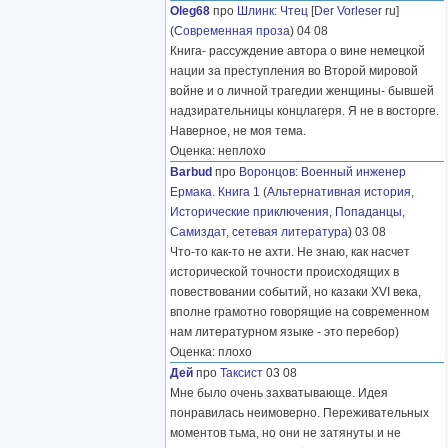
Oleg68
про
Шлинк
:
Чтец
[
Der Vorleser
ru]
(
Современная проза
) 04 08
Книга- рассуждение автора о вине немецкой
нации за преступления во Второй мировой
войне и о личной трагедии женщины- бывшей
надзирательницы концлагеря. Я не в восторге.
Наверное, не моя тема.
Оценка: неплохо
Barbud
про
Воронцов
:
Военный инженер
Ермака. Книга 1
(
Альтернативная история
,
Исторические приключения
,
Попаданцы
,
Самиздат, сетевая литература
) 03 08
Что-то как-то не ахти. Не знаю, как насчет
исторической точности происходящих в
повествовании событий, но казаки XVI века,
вполне грамотно говорящие на современном
нам литературном языке - это перебор)
Оценка: плохо
Дей
про
Таксист
03 08
Мне было очень захватывающе. Идея
понравилась неимоверно. Переживательных
моментов тьма, но они не затянуты и не