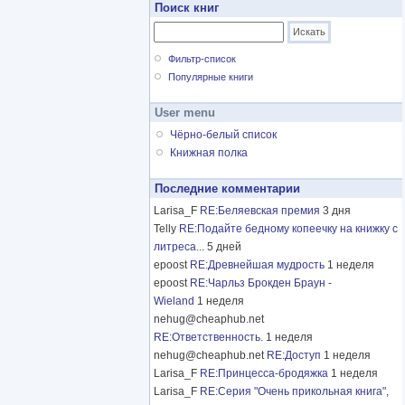
Поиск книг
Фильтр-список
Популярные книги
User menu
Чёрно-белый список
Книжная полка
Последние комментарии
Larisa_F
RE:Беляевская премия
3 дня
Telly
RE:Подайте бедному копеечку на книжку с
литреса...
5 дней
epoost
RE:Древнейшая мудрость
1 неделя
epoost
RE:Чарльз Брокден Браун -
Wieland
1 неделя
nehug@cheaphub.net
RE:Ответственность.
1 неделя
nehug@cheaphub.net
RE:Доступ
1 неделя
Larisa_F
RE:Принцесса-бродяжка
1 неделя
Larisa_F
RE:Серия "Очень прикольная книга",