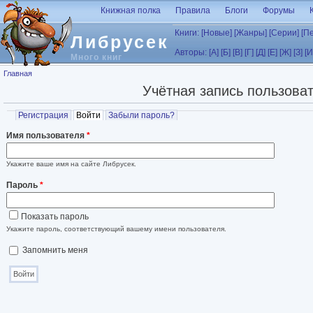
Перейти к основному содержанию
Книжная полка
Правила
Блоги
Форумы
Книги:
[Новые]
[Жанры]
[Серии]
[П
Либрусек
Авторы:
[А]
[Б]
[В]
[Г]
[Д]
[Е]
[Ж]
[З]
[И
Много книг
Вы здесь
Главная
Учётная запись пользова
Главные вкладки
Регистрация
Войти
(активная вкладка)
Забыли пароль?
Имя пользователя
*
Укажите ваше имя на сайте Либрусек.
Пароль
*
Показать пароль
Укажите пароль, соответствующий вашему имени пользователя.
Запомнить меня