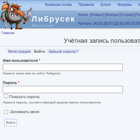
Перейти к основному содержанию
Книжная полка
Правила
Блоги
Форумы
Книги:
[Новые]
[Жанры]
[Серии]
[П
Либрусек
Авторы:
[А]
[Б]
[В]
[Г]
[Д]
[Е]
[Ж]
[З]
[И
Много книг
Вы здесь
Главная
Учётная запись пользова
Главные вкладки
Регистрация
Войти
(активная вкладка)
Забыли пароль?
Имя пользователя
*
Укажите ваше имя на сайте Либрусек.
Пароль
*
Показать пароль
Укажите пароль, соответствующий вашему имени пользователя.
Запомнить меня