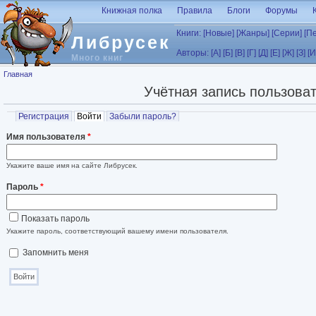
Перейти к основному содержанию
Книжная полка
Правила
Блоги
Форумы
Книги:
[Новые]
[Жанры]
[Серии]
[П
Либрусек
Авторы:
[А]
[Б]
[В]
[Г]
[Д]
[Е]
[Ж]
[З]
[И
Много книг
Вы здесь
Главная
Учётная запись пользова
Главные вкладки
Регистрация
Войти
(активная вкладка)
Забыли пароль?
Имя пользователя
*
Укажите ваше имя на сайте Либрусек.
Пароль
*
Показать пароль
Укажите пароль, соответствующий вашему имени пользователя.
Запомнить меня