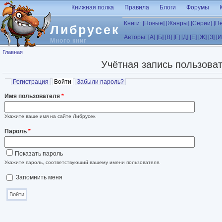
Перейти к основному содержанию
Книжная полка
Правила
Блоги
Форумы
Книги:
[Новые]
[Жанры]
[Серии]
[П
Либрусек
Авторы:
[А]
[Б]
[В]
[Г]
[Д]
[Е]
[Ж]
[З]
[И
Много книг
Вы здесь
Главная
Учётная запись пользова
Главные вкладки
Регистрация
Войти
(активная вкладка)
Забыли пароль?
Имя пользователя
*
Укажите ваше имя на сайте Либрусек.
Пароль
*
Показать пароль
Укажите пароль, соответствующий вашему имени пользователя.
Запомнить меня