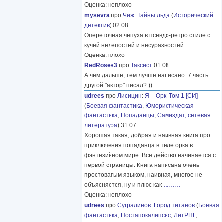
Оценка: неплохо
mysevra
про
Чиж
:
Тайны льда
(
Исторический
детектив
) 02 08
Опереточная чепуха в псевдо-ретро стиле с
кучей нелепостей и несуразностей.
Оценка: плохо
RedRoses3
про
Таксист
01 08
А чем дальше, тем лучше написано. 7 часть
другой "автор" писал? ))
udrees
про
Лисицин
:
Я – Орк. Том 1 [СИ]
(
Боевая фантастика
,
Юмористическая
фантастика
,
Попаданцы
,
Самиздат, сетевая
литература
) 31 07
Хорошая такая, добрая и наивная книга про
приключения попаданца в теле орка в
фэнтезийном мире. Все действо начинается с
первой страницы. Книга написана очень
простоватым языком, наивная, многое не
объясняется, ну и плюс как
………
Оценка: неплохо
udrees
про
Сугралинов
:
Город титанов
(
Боевая
фантастика
,
Постапокалипсис
,
ЛитРПГ
,