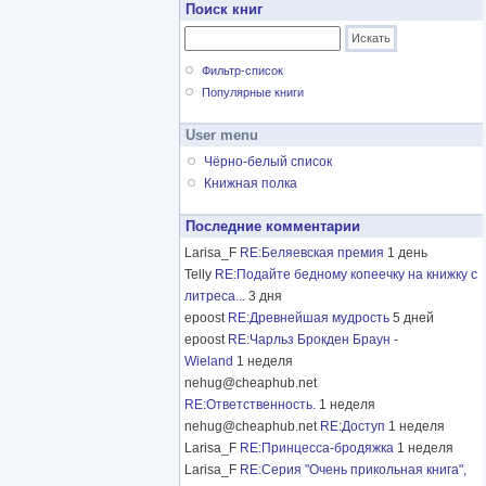
Поиск книг
Фильтр-список
Популярные книги
User menu
Чёрно-белый список
Книжная полка
Последние комментарии
Larisa_F
RE:Беляевская премия
1 день
Telly
RE:Подайте бедному копеечку на книжку с
литреса...
3 дня
epoost
RE:Древнейшая мудрость
5 дней
epoost
RE:Чарльз Брокден Браун -
Wieland
1 неделя
nehug@cheaphub.net
RE:Ответственность.
1 неделя
nehug@cheaphub.net
RE:Доступ
1 неделя
Larisa_F
RE:Принцесса-бродяжка
1 неделя
Larisa_F
RE:Серия "Очень прикольная книга",