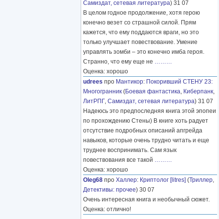
Самиздат, сетевая литература
) 31 07
В целом годное продолжение, хотя герою
конечно везет со страшной силой. Прям
кажется, что ему поддаются враги, но это
только улучшает повествование. Умение
управлять зомби – это конечно имба героя.
Странно, что ему еще не
………
Оценка: хорошо
udrees
про
Мантикор
:
Покоривший СТЕНУ 23:
Многогранник
(
Боевая фантастика
,
Киберпанк
,
ЛитРПГ
,
Самиздат, сетевая литература
) 31 07
Надеюсь это предпоследняя книга этой эпопеи
по прохождению Стены) В книге хоть радует
отсутствие подробных описаний апгрейда
навыков, которые очень трудно читать и еще
труднее воспринимать. Сам язык
повествования все такой
………
Оценка: хорошо
Oleg68
про
Халлер
:
Криптолог [litres]
(
Триллер
,
Детективы: прочее
) 30 07
Очень интересная книга и необычный сюжет.
Оценка: отлично!