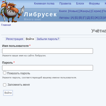
Перейти к основному содержанию
Книжная полка
Правила
Блоги
Форумы
Книги:
[Новые]
[Жанры]
[Серии]
[П
Либрусек
Авторы:
[А]
[Б]
[В]
[Г]
[Д]
[Е]
[Ж]
[З]
[И
Много книг
Вы здесь
Главная
Учётна
Главные вкладки
Регистрация
Войти
(активная вкладка)
Забыли пароль?
Имя пользователя
*
Укажите ваше имя на сайте Либрусек.
Пароль
*
Показать пароль
Укажите пароль, соответствующий вашему имени пользователя.
Запомнить меня