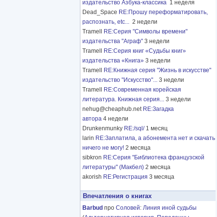
издательство Азбука-классика
1 неделя
Dead_Space
RE:Прошу переформатировать,
распознать, etc...
2 недели
Tramell
RE:Серия "Символы времени"
издательства "Аграф"
3 недели
Tramell
RE:Серия книг «Судьбы книг»
издательства «Книга»
3 недели
Tramell
RE:Книжная серия "Жизнь в искусстве"
издательство "Искусство"...
3 недели
Tramell
RE:Современная корейская
литература. Книжная серия...
3 недели
nehug@cheaphub.net
RE:Загадка
автора
4 недели
Drunkenmunky
RE:/sql/
1 месяц
larin
RE:Заплатила, а абонемента нет и скачать
ничего не могу!
2 месяца
sibkron
RE:Серия "Библиотека французской
литературы" (Макбел)
2 месяца
akorish
RE:Регистрация
3 месяца
Впечатления о книгах
Barbud
про
Соловей
:
Линия иной судьбы