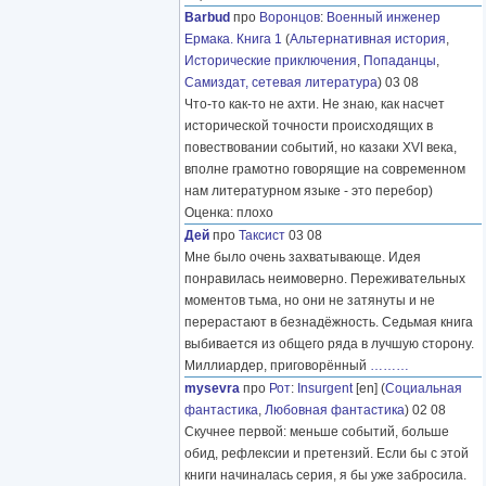
Barbud
про
Воронцов
:
Военный инженер
Ермака. Книга 1
(
Альтернативная история
,
Исторические приключения
,
Попаданцы
,
Самиздат, сетевая литература
) 03 08
Что-то как-то не ахти. Не знаю, как насчет
исторической точности происходящих в
повествовании событий, но казаки XVI века,
вполне грамотно говорящие на современном
нам литературном языке - это перебор)
Оценка: плохо
Дей
про
Таксист
03 08
Мне было очень захватывающе. Идея
понравилась неимоверно. Переживательных
моментов тьма, но они не затянуты и не
перерастают в безнадёжность. Седьмая книга
выбивается из общего ряда в лучшую сторону.
Миллиардер, приговорённый
………
mysevra
про
Рот
:
Insurgent
[en] (
Социальная
фантастика
,
Любовная фантастика
) 02 08
Скучнее первой: меньше событий, больше
обид, рефлексии и претензий. Если бы с этой
книги начиналась серия, я бы уже забросила.