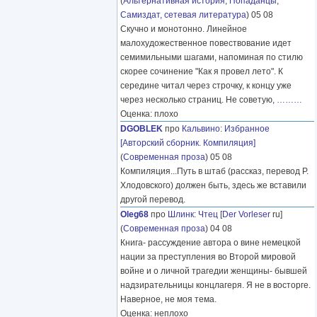
(
Альтернативная история
,
Попаданцы
,
Самиздат, сетевая литература
) 05 08
Скучно и монотонно. Линейное
малохудожественное повествование идет
семимильными шагами, напоминая по стилю
скорее сочинение "Как я провел лето". К
середине читал через строчку, к концу уже
через несколько страниц. Не советую,
………
Оценка: плохо
DGOBLEK
про
Кальвино
:
Избранное
[Авторский сборник. Компиляция]
(
Современная проза
) 05 08
Компиляция...Путь в штаб (рассказ, перевод Р.
Хлодовского) должен быть, здесь же вставили
другой перевод.
Oleg68
про
Шлинк
:
Чтец
[
Der Vorleser
ru]
(
Современная проза
) 04 08
Книга- рассуждение автора о вине немецкой
нации за преступления во Второй мировой
войне и о личной трагедии женщины- бывшей
надзирательницы концлагеря. Я не в восторге.
Наверное, не моя тема.
Оценка: неплохо