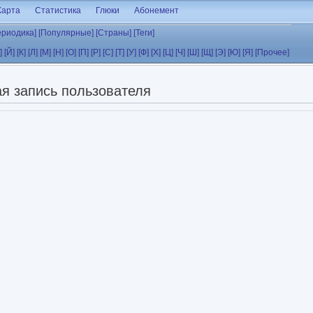
Карта
Статистика
Глюки
Абонемент
ериодика]
[Популярные]
[Страны]
[Теги]
]
[Й]
[К]
[Л]
[М]
[Н]
[О]
[П]
[Р]
[С]
[Т]
[У]
[Ф]
[Х]
[Ц]
[Ч]
[Ш]
[Щ]
[Э]
[Ю]
[Я]
[Прочее]
я запись пользователя