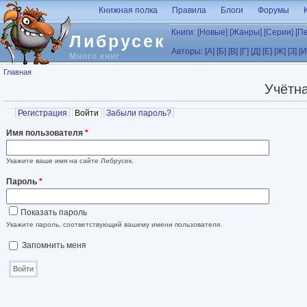
Перейти к основному содержанию
Книжная полка
Правила
Блоги
Форумы
Книги:
[Новые]
[Жанры]
[Серии]
[П
Либрусек
Авторы:
[А]
[Б]
[В]
[Г]
[Д]
[Е]
[Ж]
[З]
[И
Много книг
Вы здесь
Главная
Учётна
Главные вкладки
Регистрация
Войти
(активная вкладка)
Забыли пароль?
Имя пользователя
*
Укажите ваше имя на сайте Либрусек.
Пароль
*
Показать пароль
Укажите пароль, соответствующий вашему имени пользователя.
Запомнить меня