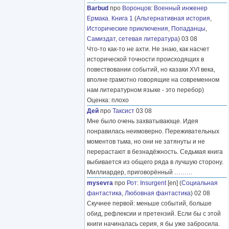
Barbud
про
Воронцов
:
Военный инженер
Ермака. Книга 1
(
Альтернативная история
,
Исторические приключения
,
Попаданцы
,
Самиздат, сетевая литература
) 03 08
Что-то как-то не ахти. Не знаю, как насчет
исторической точности происходящих в
повествовании событий, но казаки XVI века,
вполне грамотно говорящие на современном
нам литературном языке - это перебор)
Оценка: плохо
Дей
про
Таксист
03 08
Мне было очень захватывающе. Идея
понравилась неимоверно. Переживательных
моментов тьма, но они не затянуты и не
перерастают в безнадёжность. Седьмая книга
выбивается из общего ряда в лучшую сторону.
Миллиардер, приговорённый
………
mysevra
про
Рот
:
Insurgent
[en] (
Социальная
фантастика
,
Любовная фантастика
) 02 08
Скучнее первой: меньше событий, больше
обид, рефлексии и претензий. Если бы с этой
книги начиналась серия, я бы уже забросила.