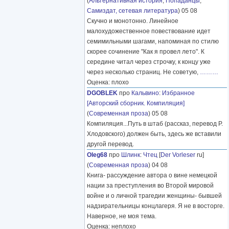
(
Альтернативная история
,
Попаданцы
,
Самиздат, сетевая литература
) 05 08
Скучно и монотонно. Линейное
малохудожественное повествование идет
семимильными шагами, напоминая по стилю
скорее сочинение "Как я провел лето". К
середине читал через строчку, к концу уже
через несколько страниц. Не советую,
………
Оценка: плохо
DGOBLEK
про
Кальвино
:
Избранное
[Авторский сборник. Компиляция]
(
Современная проза
) 05 08
Компиляция...Путь в штаб (рассказ, перевод Р.
Хлодовского) должен быть, здесь же вставили
другой перевод.
Oleg68
про
Шлинк
:
Чтец
[
Der Vorleser
ru]
(
Современная проза
) 04 08
Книга- рассуждение автора о вине немецкой
нации за преступления во Второй мировой
войне и о личной трагедии женщины- бывшей
надзирательницы концлагеря. Я не в восторге.
Наверное, не моя тема.
Оценка: неплохо