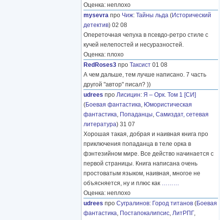
Оценка: неплохо
mysevra
про
Чиж
:
Тайны льда
(
Исторический
детектив
) 02 08
Опереточная чепуха в псевдо-ретро стиле с
кучей нелепостей и несуразностей.
Оценка: плохо
RedRoses3
про
Таксист
01 08
А чем дальше, тем лучше написано. 7 часть
другой "автор" писал? ))
udrees
про
Лисицин
:
Я – Орк. Том 1 [СИ]
(
Боевая фантастика
,
Юмористическая
фантастика
,
Попаданцы
,
Самиздат, сетевая
литература
) 31 07
Хорошая такая, добрая и наивная книга про
приключения попаданца в теле орка в
фэнтезийном мире. Все действо начинается с
первой страницы. Книга написана очень
простоватым языком, наивная, многое не
объясняется, ну и плюс как
………
Оценка: неплохо
udrees
про
Сугралинов
:
Город титанов
(
Боевая
фантастика
,
Постапокалипсис
,
ЛитРПГ
,