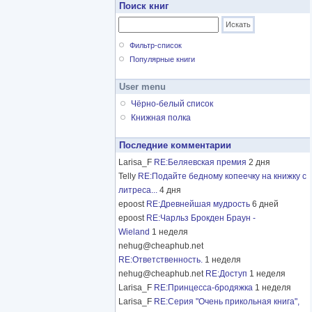
Поиск книг
Фильтр-список
Популярные книги
User menu
Чёрно-белый список
Книжная полка
Последние комментарии
Larisa_F
RE:Беляевская премия
2 дня
Telly
RE:Подайте бедному копеечку на книжку с
литреса...
4 дня
epoost
RE:Древнейшая мудрость
6 дней
epoost
RE:Чарльз Брокден Браун -
Wieland
1 неделя
nehug@cheaphub.net
RE:Ответственность.
1 неделя
nehug@cheaphub.net
RE:Доступ
1 неделя
Larisa_F
RE:Принцесса-бродяжка
1 неделя
Larisa_F
RE:Серия "Очень прикольная книга",