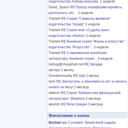
издательство Азбука-классика
1 неделя
Dead_Space
RE:Прошу переформатировать,
распознать, etc...
2 недели
Tramell
RE:Серия "Символы времени"
издательства "Аграф"
3 недели
Tramell
RE:Серия книг «Судьбы книг»
издательства «Книга»
3 недели
Tramell
RE:Книжная серия "Жизнь в искусстве"
издательство "Искусство"...
3 недели
Tramell
RE:Современная корейская
литература. Книжная серия...
3 недели
nehug@cheaphub.net
RE:Загадка
автора
1 месяц
Drunkenmunky
RE:/sql/
1 месяц
larin
RE:Заплатила, а абонемента нет и скачать
ничего не могу!
2 месяца
sibkron
RE:Серия "Библиотека французской
литературы" (Макбел)
2 месяца
akorish
RE:Регистрация
3 месяца
Впечатления о книгах
Barbud
про
Соловей
:
Линия иной судьбы