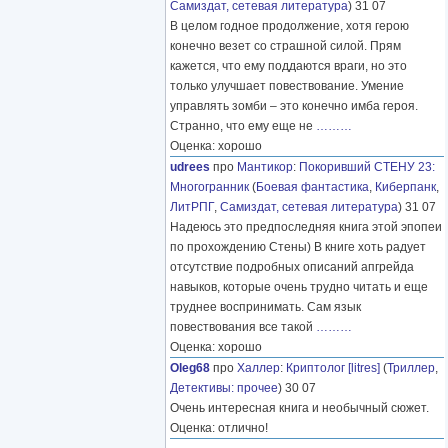
Самиздат, сетевая литература
) 31 07
В целом годное продолжение, хотя герою
конечно везет со страшной силой. Прям
кажется, что ему поддаются враги, но это
только улучшает повествование. Умение
управлять зомби – это конечно имба героя.
Странно, что ему еще не
………
Оценка: хорошо
udrees
про
Мантикор
:
Покоривший СТЕНУ 23:
Многогранник
(
Боевая фантастика
,
Киберпанк
,
ЛитРПГ
,
Самиздат, сетевая литература
) 31 07
Надеюсь это предпоследняя книга этой эпопеи
по прохождению Стены) В книге хоть радует
отсутствие подробных описаний апгрейда
навыков, которые очень трудно читать и еще
труднее воспринимать. Сам язык
повествования все такой
………
Оценка: хорошо
Oleg68
про
Халлер
:
Криптолог [litres]
(
Триллер
,
Детективы: прочее
) 30 07
Очень интересная книга и необычный сюжет.
Оценка: отлично!