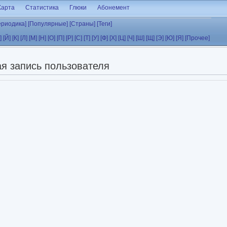
Карта
Статистика
Глюки
Абонемент
ериодика]
[Популярные]
[Страны]
[Теги]
]
[Й]
[К]
[Л]
[М]
[Н]
[О]
[П]
[Р]
[С]
[Т]
[У]
[Ф]
[Х]
[Ц]
[Ч]
[Ш]
[Щ]
[Э]
[Ю]
[Я]
[Прочее]
я запись пользователя