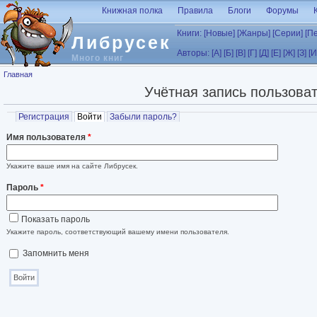
Перейти к основному содержанию
Книжная полка
Правила
Блоги
Форумы
Книги:
[Новые]
[Жанры]
[Серии]
[П
Либрусек
Авторы:
[А]
[Б]
[В]
[Г]
[Д]
[Е]
[Ж]
[З]
[И
Много книг
Вы здесь
Главная
Учётная запись пользова
Главные вкладки
Регистрация
Войти
(активная вкладка)
Забыли пароль?
Имя пользователя
*
Укажите ваше имя на сайте Либрусек.
Пароль
*
Показать пароль
Укажите пароль, соответствующий вашему имени пользователя.
Запомнить меня