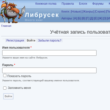
Перейти к основному содержанию
Книжная полка
Правила
Блоги
Форумы
Книги:
[Новые]
[Жанры]
[Серии]
[П
Либрусек
Авторы:
[А]
[Б]
[В]
[Г]
[Д]
[Е]
[Ж]
[З]
[И
Много книг
Вы здесь
Главная
Учётная запись пользова
Главные вкладки
Регистрация
Войти
(активная вкладка)
Забыли пароль?
Имя пользователя
*
Укажите ваше имя на сайте Либрусек.
Пароль
*
Показать пароль
Укажите пароль, соответствующий вашему имени пользователя.
Запомнить меня