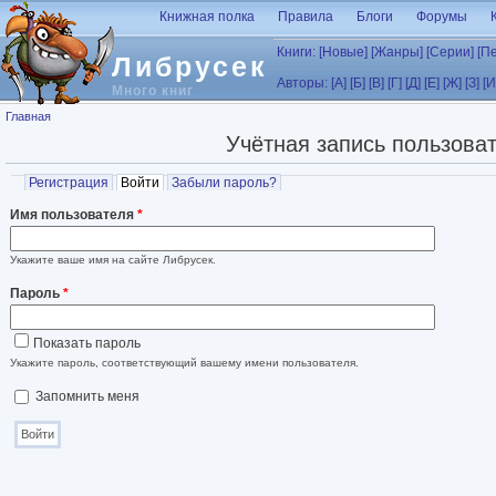
Перейти к основному содержанию
Книжная полка
Правила
Блоги
Форумы
Книги:
[Новые]
[Жанры]
[Серии]
[П
Либрусек
Авторы:
[А]
[Б]
[В]
[Г]
[Д]
[Е]
[Ж]
[З]
[И
Много книг
Вы здесь
Главная
Учётная запись пользова
Главные вкладки
Регистрация
Войти
(активная вкладка)
Забыли пароль?
Имя пользователя
*
Укажите ваше имя на сайте Либрусек.
Пароль
*
Показать пароль
Укажите пароль, соответствующий вашему имени пользователя.
Запомнить меня