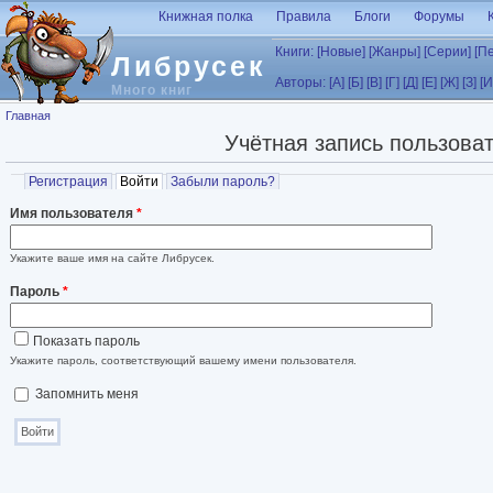
Перейти к основному содержанию
Книжная полка
Правила
Блоги
Форумы
Книги:
[Новые]
[Жанры]
[Серии]
[П
Либрусек
Авторы:
[А]
[Б]
[В]
[Г]
[Д]
[Е]
[Ж]
[З]
[И
Много книг
Вы здесь
Главная
Учётная запись пользова
Главные вкладки
Регистрация
Войти
(активная вкладка)
Забыли пароль?
Имя пользователя
*
Укажите ваше имя на сайте Либрусек.
Пароль
*
Показать пароль
Укажите пароль, соответствующий вашему имени пользователя.
Запомнить меня