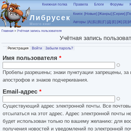
Перейти к основному содержанию
Книжная полка
Правила
Блоги
Форумы
Книги:
[Новые]
[Жанры]
[Серии]
[П
Либрусек
Авторы:
[А]
[Б]
[В]
[Г]
[Д]
[Е]
[Ж]
[З]
[И
Много книг
Вы здесь
Главная
»
Учётная запись пользователя
Учётная запись пользова
Главные вкладки
Регистрация
(активная вкладка)
Войти
Забыли пароль?
Имя пользователя
*
Пробелы разрешены; знаки пунктуации запрещены, за 
апострофов и знаков подчеркивания.
Email-адрес
*
Существующий адрес электронной почты. Все почтовы
отсылаться на этот адрес. Адрес электронной почты н
будет использован только по вашему желанию: для во
получения новостей и уведомлений по электронной по