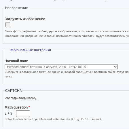
Изображение
Загрузить изображение
Ваша фотография или любое другое изображение, которое вы хотите использовать в ка
Изображения, разрешение который превышает 85x85 пикселей, будут автоматически 
Скрыть
Региональные настройки
Часовой пояс
Выберите желательное местное время и часовой пояс. Даты и время на сайте будут по
пояса.
CAPTCHA
Разгадываем капчу...
Math question
*
3 + 9 =
Solve this simple math problem and enter the result. E.g. for 1+3, enter 4.