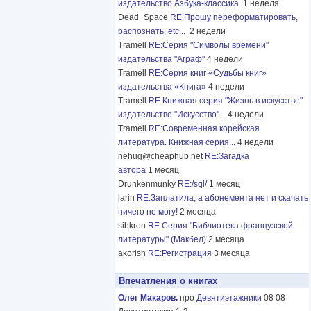
издательство Азбука-классика
1 неделя
Dead_Space
RE:Прошу переформатировать,
распознать, etc...
2 недели
Tramell
RE:Серия "Символы времени"
издательства "Аграф"
4 недели
Tramell
RE:Серия книг «Судьбы книг»
издательства «Книга»
4 недели
Tramell
RE:Книжная серия "Жизнь в искусстве"
издательство "Искусство"...
4 недели
Tramell
RE:Современная корейская
литература. Книжная серия...
4 недели
nehug@cheaphub.net
RE:Загадка
автора
1 месяц
Drunkenmunky
RE:/sql/
1 месяц
larin
RE:Заплатила, а абонемента нет и скачать
ничего не могу!
2 месяца
sibkron
RE:Серия "Библиотека французской
литературы" (Макбел)
2 месяца
akorish
RE:Регистрация
3 месяца
Впечатления о книгах
Олег Макаров.
про
Девятиэтажники
08 08