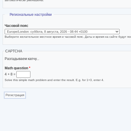
автоматически уменьшены.
Скрыть
Региональные настройки
Часовой пояс
Выберите желательное местное время и часовой пояс. Даты и время на сайте будут пок
CAPTCHA
Разгадываем капчу...
Math question
*
4 + 8 =
Solve this simple math problem and enter the result. E.g. for 1+3, enter 4.