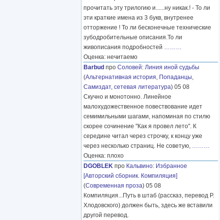
прочитать эту трилогию и......ну никак.! - То ли
эти краткие имена из 3 букв, внутренее
отторжение ! То ли бесконечные технические
зубодробительные описания.То ли
живописания подробностей
………
Оценка: нечитаемо
Barbud
про
Соловей
:
Линия иной судьбы
(
Альтернативная история
,
Попаданцы
,
Самиздат, сетевая литература
) 05 08
Скучно и монотонно. Линейное
малохудожественное повествование идет
семимильными шагами, напоминая по стилю
скорее сочинение "Как я провел лето". К
середине читал через строчку, к концу уже
через несколько страниц. Не советую,
………
Оценка: плохо
DGOBLEK
про
Кальвино
:
Избранное
[Авторский сборник. Компиляция]
(
Современная проза
) 05 08
Компиляция...Путь в штаб (рассказ, перевод Р.
Хлодовского) должен быть, здесь же вставили
другой перевод.