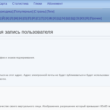
Карта
Статистика
Глюки
Абонемент
ериодика]
[Популярные]
[Страны]
[Теги]
]
[Й]
[К]
[Л]
[М]
[Н]
[О]
[П]
[Р]
[С]
[Т]
[У]
[Ф]
[Х]
[Ц]
[Ч]
[Ш]
[Щ]
[Э]
[Ю]
[Я]
[Прочее]
я запись пользователя
фов и знаков подчеркивания.
ься на этот адрес. Адрес электронной почты не будет публиковаться и будет использован
почте.
ачестве своего виртуального лица. Изображения, разрешение который превышает 85x85 п