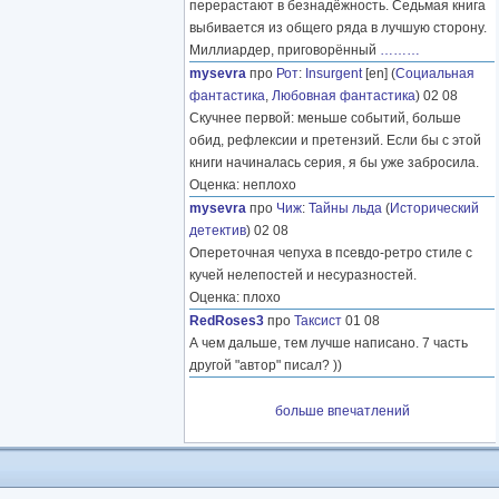
перерастают в безнадёжность. Седьмая книга
выбивается из общего ряда в лучшую сторону.
Миллиардер, приговорённый
………
mysevra
про
Рот
:
Insurgent
[en] (
Социальная
фантастика
,
Любовная фантастика
) 02 08
Скучнее первой: меньше событий, больше
обид, рефлексии и претензий. Если бы с этой
книги начиналась серия, я бы уже забросила.
Оценка: неплохо
mysevra
про
Чиж
:
Тайны льда
(
Исторический
детектив
) 02 08
Опереточная чепуха в псевдо-ретро стиле с
кучей нелепостей и несуразностей.
Оценка: плохо
RedRoses3
про
Таксист
01 08
А чем дальше, тем лучше написано. 7 часть
другой "автор" писал? ))
больше впечатлений