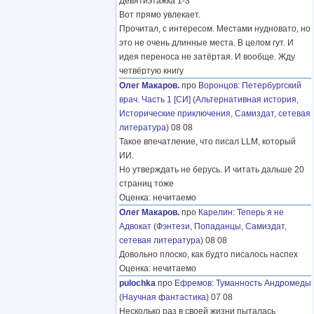
Девятиэтажка 1-3
Вот прямо увлекает.
Прочитал, с интересом. Местами нудновато, но
это не очень длинные места. В целом гут. И
идея переноса не затёртая. И вообще. Жду
четвёртую книгу
Олег Макаров.
про
Воронцов
:
Петербургский
врач. Часть 1 [СИ]
(
Альтернативная история
,
Исторические приключения
,
Самиздат, сетевая
литература
) 08 08
Такое впечатление, что писал LLM, который
ИИ.
Но утверждать не берусь. И читать дальше 20
страниц тоже
Оценка: нечитаемо
Олег Макаров.
про
Карелин
:
Теперь я не
Адвокат
(
Фэнтези
,
Попаданцы
,
Самиздат,
сетевая литература
) 08 08
Довольно плоско, как будто писалось наспех
Оценка: нечитаемо
pulochka
про
Ефремов
:
Туманность Андромеды
(
Научная фантастика
) 07 08
Несколько раз в своей жизни пыталась