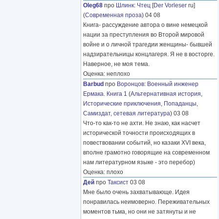
Oleg68
про
Шлинк
:
Чтец
[
Der Vorleser
ru]
(
Современная проза
) 04 08
Книга- рассуждение автора о вине немецкой
нации за преступления во Второй мировой
войне и о личной трагедии женщины- бывшей
надзирательницы концлагеря. Я не в восторге.
Наверное, не моя тема.
Оценка: неплохо
Barbud
про
Воронцов
:
Военный инженер
Ермака. Книга 1
(
Альтернативная история
,
Исторические приключения
,
Попаданцы
,
Самиздат, сетевая литература
) 03 08
Что-то как-то не ахти. Не знаю, как насчет
исторической точности происходящих в
повествовании событий, но казаки XVI века,
вполне грамотно говорящие на современном
нам литературном языке - это перебор)
Оценка: плохо
Дей
про
Таксист
03 08
Мне было очень захватывающе. Идея
понравилась неимоверно. Переживательных
моментов тьма, но они не затянуты и не