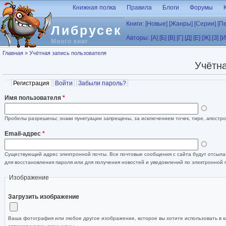
Перейти к основному содержанию
Книжная полка
Правила
Блоги
Форумы
Книги:
[Новые]
[Жанры]
[Серии]
[П
Либрусек
Авторы:
[А]
[Б]
[В]
[Г]
[Д]
[Е]
[Ж]
[З]
[И
Много книг
Вы здесь
Главная
»
Учётная запись пользователя
Учётна
Главные вкладки
Регистрация
(активная вкладка)
Войти
Забыли пароль?
Имя пользователя
*
Пробелы разрешены; знаки пунктуации запрещены, за исключением точек, тире, апостро
Email-адрес
*
Существующий адрес электронной почты. Все почтовые сообщения с сайта будут отсылат
для восстановления пароля или для получения новостей и уведомлений по электронной 
Изображение
Загрузить изображение
Ваша фотография или любое другое изображение, которое вы хотите использовать в к