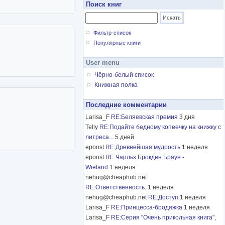
Поиск книг
Фильтр-список
Популярные книги
User menu
Чёрно-белый список
Книжная полка
Последние комментарии
Larisa_F
RE:Беляевская премия
3 дня
Telly
RE:Подайте бедному копеечку на книжку с
литреса...
5 дней
epoost
RE:Древнейшая мудрость
1 неделя
epoost
RE:Чарльз Брокден Браун -
Wieland
1 неделя
nehug@cheaphub.net
RE:Ответственность.
1 неделя
nehug@cheaphub.net
RE:Доступ
1 неделя
Larisa_F
RE:Принцесса-бродяжка
1 неделя
Larisa_F
RE:Серия "Очень прикольная книга",