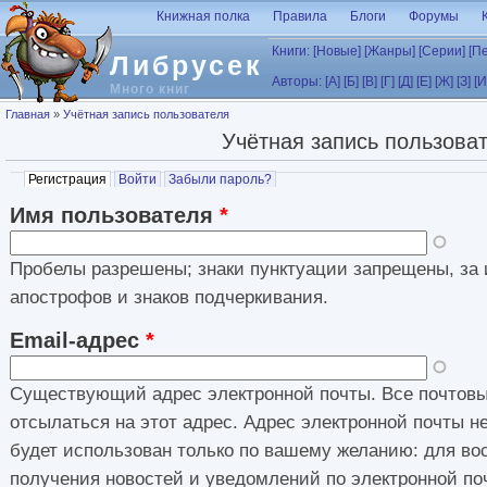
Перейти к основному содержанию
Книжная полка
Правила
Блоги
Форумы
Книги:
[Новые]
[Жанры]
[Серии]
[П
Либрусек
Авторы:
[А]
[Б]
[В]
[Г]
[Д]
[Е]
[Ж]
[З]
[И
Много книг
Вы здесь
Главная
»
Учётная запись пользователя
Учётная запись пользова
Главные вкладки
Регистрация
(активная вкладка)
Войти
Забыли пароль?
Имя пользователя
*
Пробелы разрешены; знаки пунктуации запрещены, за 
апострофов и знаков подчеркивания.
Email-адрес
*
Существующий адрес электронной почты. Все почтовы
отсылаться на этот адрес. Адрес электронной почты н
будет использован только по вашему желанию: для во
получения новостей и уведомлений по электронной по