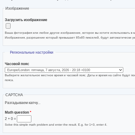
Изображение
Загрузить изображение
Ваша фотография или любое другое изображение, которое вы хотите использовать в ка
Изображения, разрешение который превышает 85x85 пикселей, будут автоматически 
Скрыть
Региональные настройки
Часовой пояс
Выберите желательное местное время и часовой пояс. Даты и время на сайте будут по
пояса.
CAPTCHA
Разгадываем капчу...
Math question
*
2 + 0 =
Solve this simple math problem and enter the result. E.g. for 1+3, enter 4.