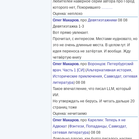
любителей наверное серий автора про Город
которого нет, Покорившего
………
Оценка: неплохо
Олег Макаров.
про
Девятиэтажники
08 08
Девятиэтажка 1-3
Вот прямо увлекает.
Прочитал, с интересом. Местами нудновато, но
это не очень длинные места. В целом гут. И
идея переноса не затёртая. И вообще. Жду
четвёртую книгу
Олег Макаров.
про
Воронцов
:
Петербургский
врач. Часть 1 [СИ]
(
Альтернативная история
,
Исторические приключения
,
Самиздат, сетевая
литература
) 08 08
Такое впечатление, что писал LLM, который
ИИ.
Но утверждать не берусь. И читать дальше 20
страниц тоже
Оценка: нечитаемо
Олег Макаров.
про
Карелин
:
Теперь я не
Адвокат
(
Фэнтези
,
Попаданцы
,
Самиздат,
сетевая литература
) 08 08
Довольно плоско, как будто писалось наспех