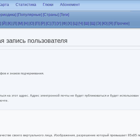
Карта
Статистика
Глюки
Абонемент
ериодика]
[Популярные]
[Страны]
[Теги]
]
[Й]
[К]
[Л]
[М]
[Н]
[О]
[П]
[Р]
[С]
[Т]
[У]
[Ф]
[Х]
[Ц]
[Ч]
[Ш]
[Щ]
[Э]
[Ю]
[Я]
[Прочее]
я запись пользователя
фов и знаков подчеркивания.
ься на этот адрес. Адрес электронной почты не будет публиковаться и будет использован
почте.
ачестве своего виртуального лица. Изображения, разрешение который превышает 85x85 п