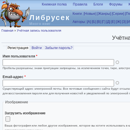
Перейти к основному содержанию
Книжная полка
Правила
Блоги
Форумы
Книги:
[Новые]
[Жанры]
[Серии]
[П
Либрусек
Авторы:
[А]
[Б]
[В]
[Г]
[Д]
[Е]
[Ж]
[З]
[И
Много книг
Вы здесь
Главная
»
Учётная запись пользователя
Учётна
Главные вкладки
Регистрация
(активная вкладка)
Войти
Забыли пароль?
Имя пользователя
*
Пробелы разрешены; знаки пунктуации запрещены, за исключением точек, тире, апостро
Email-адрес
*
Существующий адрес электронной почты. Все почтовые сообщения с сайта будут отсылат
для восстановления пароля или для получения новостей и уведомлений по электронной 
Изображение
Загрузить изображение
Ваша фотография или любое другое изображение, которое вы хотите использовать в к