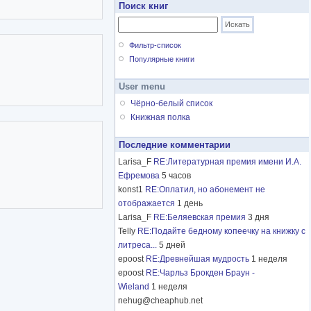
Поиск книг
Фильтр-список
Популярные книги
User menu
Чёрно-белый список
Книжная полка
Последние комментарии
Larisa_F
RE:Литературная премия имени И.А.
Ефремова
5 часов
konst1
RE:Оплатил, но абонемент не
отображается
1 день
Larisa_F
RE:Беляевская премия
3 дня
Telly
RE:Подайте бедному копеечку на книжку с
литреса...
5 дней
epoost
RE:Древнейшая мудрость
1 неделя
epoost
RE:Чарльз Брокден Браун -
Wieland
1 неделя
nehug@cheaphub.net