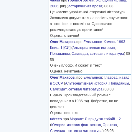
vitalis
про
Горлис-Горский
:
Холодний Яр [вид.
2006]
[uk] (
Историческая проза
) 08 08
Це класика української історичної літератури.
Захоплива документальна повість, яку читають
з покоління в покоління. Однозначно
рекомендовано до прочитання!
Оценка: отлично!
Олег Макаров.
про
Емельянов
:
Камень 1993.
Книга 1 [СИ]
(
Альтернативная история
,
Попаданцы
,
Самиздат, сетевая литература
) 08
08
Очень плоско. И сюжет, и текст
Оценка: нечитаемо
Олег Макаров.
про
Емельянов
:
Главред: назад
в СССР
(
Альтернативная история
,
Попаданцы
,
Самиздат, сетевая литература
) 08 08
Скучно. Производственный роман с
попаданием в 1986 год. Добротно, но не
цепляет
Оценка: неплохо
udrees
про
Морале
:
Я приду за тобой! – 2
(
Юмористическая фантастика
,
Эротика
,
Самиздат, сетевая литература
) 08 08