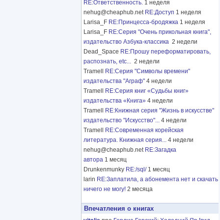
RE:Ответственность.
1 неделя
nehug@cheaphub.net
RE:Доступ
1 неделя
Larisa_F
RE:Принцесса-бродяжка
1 неделя
Larisa_F
RE:Серия "Очень прикольная книга",
издательство Азбука-классика
2 недели
Dead_Space
RE:Прошу переформатировать,
распознать, etc...
2 недели
Tramell
RE:Серия "Символы времени"
издательства "Аграф"
4 недели
Tramell
RE:Серия книг «Судьбы книг»
издательства «Книга»
4 недели
Tramell
RE:Книжная серия "Жизнь в искусстве"
издательство "Искусство"...
4 недели
Tramell
RE:Современная корейская
литература. Книжная серия...
4 недели
nehug@cheaphub.net
RE:Загадка
автора
1 месяц
Drunkenmunky
RE:/sql/
1 месяц
larin
RE:Заплатила, а абонемента нет и скачать
ничего не могу!
2 месяца
Впечатления о книгах