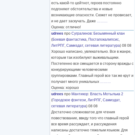
есть какой-то цейтнот, героев постоянно
подгоняют обстоятельства и новые
возникающие опасности. Сюжет не провисает,
и не дает заскучать. Даже
………
Оценка: отлично!
udrees
про
Сугралинов
:
Безымянный клан
(
Боевая фантастика
,
Постапокалипсис
,
ЛитРПГ
,
Самиздат, сетевая литература
) 08 08
Хорошо написано, увлекательно. Все в жанре,
которым так изобилуют выживальщики.
Постепенно все смещается в сторону вражды с
конкурирующими человеческими
группировками. Главный герой все так же крут и
получает много уникальных
………
Оценка: хорошо
udrees
про
Мантикор
:
Власть Мотылька 2
(
Городское фэнтези
,
ЛитРПГ
,
Самиздат,
сетевая литература
) 08 08
Достаточно сложноватое для чтения
повествование, ввиду того что главный герой
все время рассуждает, и рассуждения
написаны достаточно тяжелым языком. Для