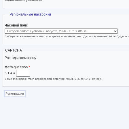
автоматически уменьшены.
Скрыть
Региональные настройки
Часовой пояс
Выберите желательное местное время и часовой пояс. Даты и время на сайте будут пок
CAPTCHA
Разгадываем капчу...
Math question
*
5 + 4 =
Solve this simple math problem and enter the result. E.g. for 1+3, enter 4.