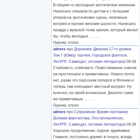
В общем-то проходная эротическая книжонка.
Написано слишком по детски и с большим
упором на эротические сцены, любовные
интриги и прочие женские шалости. Написано
правда с мужской точки зрения, который желал
бы, чтобы молодые
………
Оценка: плохо
udrees
про
Дорничев
:
Дворник 17-го уровня.
Том 7
(
Юмор: прочее
,
Городское фэнтези
,
ЛитРПГ
,
Самиздат, сетевая литература
) 08 08
Слабовато, слабовато. Повествование совсем
уж простенькое и примитивное. Нового почти
нет, разве что персонаж поперся в Японию и
теперь там описывает местный колорит. Ну
конечно, из своей колокольни. Диалоги такие
же примитивные
………
Оценка: плохо
udrees
про
Сугралинов
:
Время охотников
(
Боевая фантастика
,
Постапокалипсис
,
ЛитРПГ
,
Самиздат, сетевая литература
) 08 08
Хорошее продолжение, годное, вдумчивое.
Главное, постоянно держит в тонусе, всегда